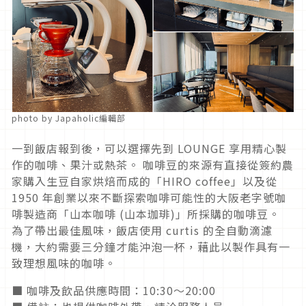
photo by Japaholic編輯部
一到飯店報到後，可以選擇先到 LOUNGE 享用精心製
作的咖啡、果汁或熱茶。 咖啡豆的來源有直接從簽約農
家購入生豆自家烘焙而成的「HIRO coffee」以及從
1950 年創業以來不斷探索咖啡可能性的大阪老字號咖
啡製造商「山本咖啡 (山本珈琲)」所採購的咖啡豆。
為了帶出最佳風味，飯店使用 curtis 的全自動滴濾
機，大約需要三分鐘才能沖泡一杯，藉此以製作具有一
致理想風味的咖啡。
■ 咖啡及飲品供應時間：10:30～20:00