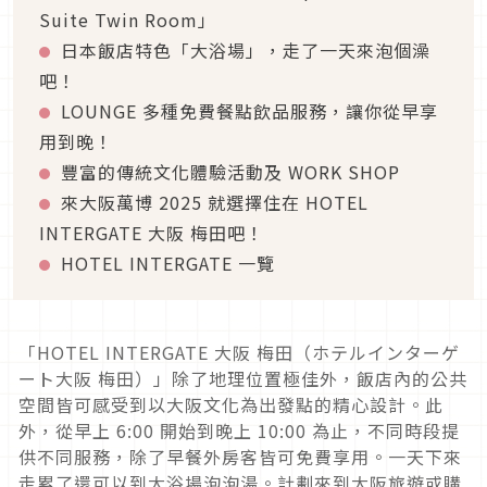
Suite Twin Room」
日本飯店特色「大浴場」，走了一天來泡個澡
吧！
LOUNGE 多種免費餐點飲品服務，讓你從早享
用到晚！
豐富的傳統文化體驗活動及 WORK SHOP
來大阪萬博 2025 就選擇住在 HOTEL
INTERGATE 大阪 梅田吧！
HOTEL INTERGATE 一覽
「HOTEL INTERGATE 大阪 梅田（ホテルインターゲ
ート大阪 梅田）」除了地理位置極佳外，飯店內的公共
空間皆可感受到以大阪文化為出發點的精心設計。此
外，從早上 6:00 開始到晚上 10:00 為止，不同時段提
供不同服務，除了早餐外房客皆可免費享用。一天下來
走累了還可以到大浴場泡泡湯。計劃來到大阪旅遊或購