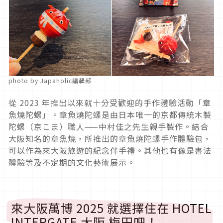
photo by Japaholic編輯部
從 2023 年推出以來就十分受歡迎的手作體驗活動「章
魚燒陀螺」。章魚燒陀螺是由日本唯一的京都傳統木製
陀螺（京こま）職人——中村佳之先生親手製作。結合
大阪知名的章魚燒，所推出的章魚燒陀螺手作體驗包，
可以作為來大阪旅遊的紀念伴手禮。其他也有像是書法
體驗等及不定期的文化藝術展示。
來大阪萬博 2025 就選擇住在 HOTEL
INTERGATE 大阪 梅田吧！