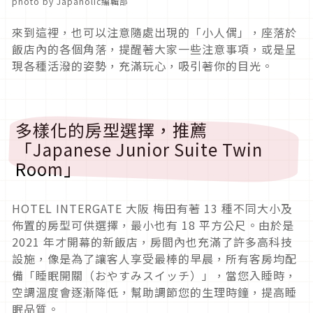
photo by Japaholic編輯部
來到這裡，也可以注意隨處出現的「小人偶」，座落於
飯店內的各個角落，提醒著大家一些注意事項，或是呈
現各種活潑的姿勢，充滿玩心，吸引著你的目光。
多樣化的房型選擇，推薦
「Japanese Junior Suite Twin
Room」
HOTEL INTERGATE 大阪 梅田有著 13 種不同大小及
佈置的房型可供選擇，最小也有 18 平方公尺。由於是
2021 年才開幕的新飯店，房間內也充滿了許多高科技
設施，像是為了讓客人享受最棒的早晨，所有客房均配
備「睡眠開關（おやすみスイッチ）」，當您入睡時，
空調溫度會逐漸降低，幫助調節您的生理時鐘，提高睡
眠品質。