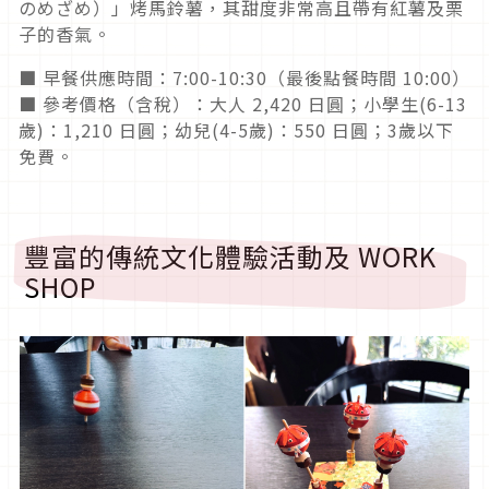
のめざめ）」烤馬鈴薯，其甜度非常高且帶有紅薯及栗
子的香氣。
■ 早餐供應時間：7:00-10:30（最後點餐時間 10:00）
■ 參考價格（含稅）：大人 2,420 日圓；小學生(6-13
歲)：1,210 日圓；幼兒(4-5歲)：550 日圓；3歲以下
免費。
豐富的傳統文化體驗活動及 WORK
SHOP