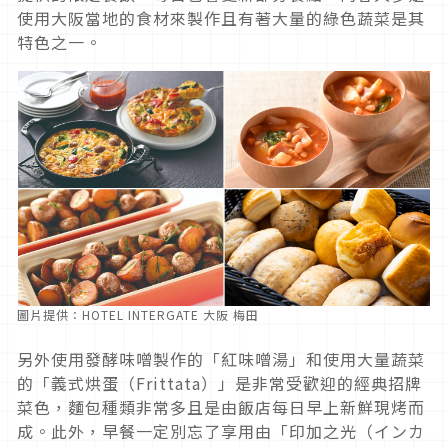
使用大阪當地的食材來製作且有著大量的綠色蔬菜是其
特色之一。
圖片提供：HOTEL INTERGATE 大阪 梅田
另外使用發酵味噌製作的「紅味噌湯」和使用大量蔬菜
的「義式烘蛋（Frittata）」是非常受歡迎的經典招牌
菜色，麵包種類非常多且是由飯店每日早上新鮮現烤而
成。此外，早餐一定別忘了享用由「印加之光（インカ