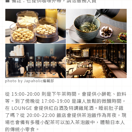
■ 備註：也提供咖啡外帶，請洽服務人員
photo by Japaholic編輯部
從 15:00-20:00 則是下午茶時間，會提供小餅乾、飲料
等。到了傍晚從 17:00-19:00 是讓人放鬆的微醺時間，
在 LOUNGE 會提供紅白酒及特調雞尾酒。睡前肚子餓
了嗎？從 20:00-22:00 飯店會提供茶泡飯作為宵夜，現
場也會備有多種小配茶可以加入茶泡飯中，體驗日本人
的傳統小零食。