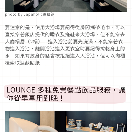
photo by Japaholic編輯部
要注意的是，使用大浴場要記得從房間攜帶毛巾，可以
直接穿著飯店提供的睡衣及拖鞋來大浴場，但不能穿去
大廳樓層（2樓）。進入浴池前要先洗澡，不能穿著衣
物進入浴池，離開浴池進入更衣室時要記得擦乾身上的
水。如果有紋身的話會被拒絕進入大浴池，但可以向櫃
檯索取遮蔽貼紙。
LOUNGE 多種免費餐點飲品服務，讓
你從早享用到晚！