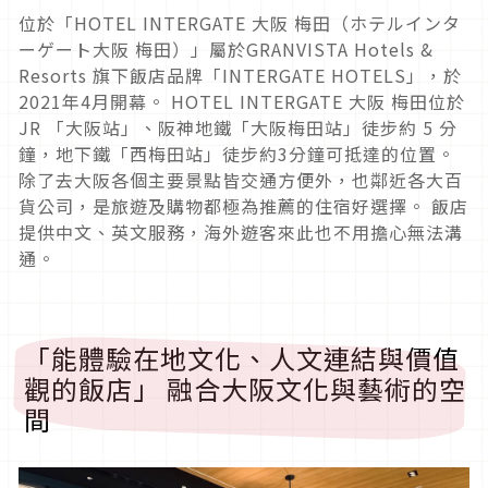
位於「HOTEL INTERGATE 大阪 梅田（ホテルインタ
ーゲート大阪 梅田）」屬於GRANVISTA Hotels &
Resorts 旗下飯店品牌「INTERGATE HOTELS」，於
2021年4月開幕。 HOTEL INTERGATE 大阪 梅田位於
JR 「大阪站」、阪神地鐵「大阪梅田站」徒步約 5 分
鐘，地下鐵「西梅田站」徒步約3分鐘可抵達的位置。
除了去大阪各個主要景點皆交通方便外，也鄰近各大百
貨公司，是旅遊及購物都極為推薦的住宿好選擇。 飯店
提供中文、英文服務，海外遊客來此也不用擔心無法溝
通。
「能體驗在地文化、人文連結與價值
觀的飯店」 融合大阪文化與藝術的空
間