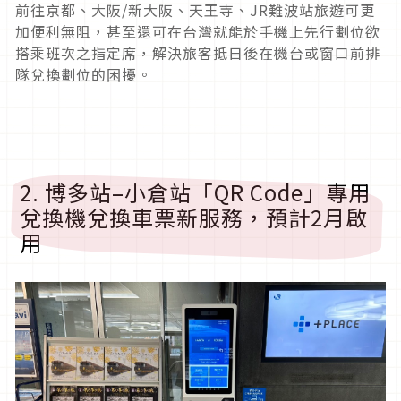
前往京都、大阪/新大阪、天王寺、JR難波站旅遊可更
加便利無阻，甚至還可在台灣就能於手機上先行劃位欲
搭乘班次之指定席，解決旅客抵日後在機台或窗口前排
隊兌換劃位的困擾。
2. 博多站–小倉站「QR Code」專用
兌換機兌換車票新服務，預計2月啟
用