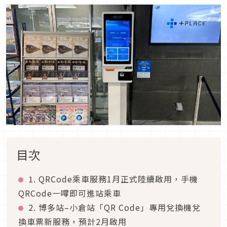
目次
1. QRCode乘車服務1月正式陸續啟用，手機
QRCode一嗶即可進站乘車
2. 博多站–小倉站「QR Code」專用兌換機兌
換車票新服務，預計2月啟用