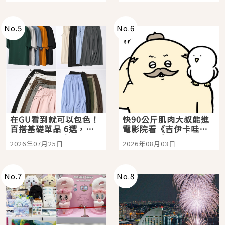
No.
5
No.
6
在GU看到就可以包色！
快90公斤肌肉大叔能進
百搭基礎單品 6選，閉
電影院看《吉伊卡哇》
眼全收也不心疼
嗎？日本重金屬樂團
2026年07月25日
2026年08月03日
「打首」會長與nagano
老師一同給出了答案
No.
7
No.
8