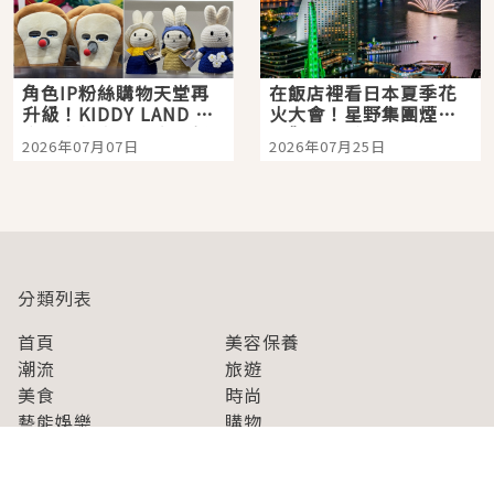
角色IP粉絲購物天堂再
在飯店裡看日本夏季花
升級！KIDDY LAND 原
火大會！星野集團煙火
宿店吉伊卡哇迎客，新
景觀飯店6選，讓你不用
2026年07月07日
2026年07月25日
開幕 OMOKADO 店3分
人擠人悠閒欣賞
即達
分類列表
首頁
美容保養
潮流
旅遊
美食
時尚
藝能娛樂
購物
關於Japaholic