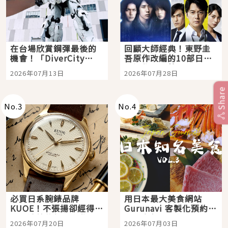
在台場欣賞鋼彈最後的
回顧大師經典！東野圭
機會！「DiverCity
吾原作改編的10部日本
Tokyo Plaza」搭船、
影視作品推薦
2026年07月13日
2026年07月28日
購物、美食及夜景，一
次全體驗
Share
No.
3
No.
4
必買日系腕錶品牌
用日本最大美食網站
KUOE！不張揚卻經得起
Gurunavi 客製化預約九
時間洗鍊的經典之作五
大都市餐廳，打造專屬
2026年07月20日
2026年07月03日
選
美食體驗！