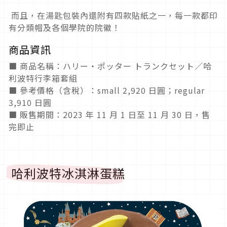
而且，在湯匙包裝內還附有四款貼紙之一，每一款都印
有分類帽及各個學院的院徽！
商品資訊
■ 商品名稱：ハリー・ポッター トランクセット／哈
利波特行李箱套組
■ 參考價格（含稅）：small 2,920 日圓；regular
3,910 日圓
■ 販售期間：2023 年 11 月 1 日至 11 月 30 日，售
完即止
哈利波特冰淇淋蛋糕