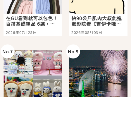
在GU看到就可以包色！
快90公斤肌肉大叔能進
百搭基礎單品 6選，閉
電影院看《吉伊卡哇》
眼全收也不心疼
嗎？日本重金屬樂團
2026年07月25日
2026年08月03日
「打首」會長與nagano
老師一同給出了答案
No.
7
No.
8
角色IP粉絲購物天堂再
在飯店裡看日本夏季花
升級！KIDDY LAND 原
火大會！星野集團煙火
宿店吉伊卡哇迎客，新
景觀飯店6選，讓你不用
2026年07月07日
2026年07月25日
開幕 OMOKADO 店3分
人擠人悠閒欣賞
即達