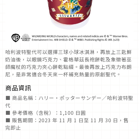
哈利波特聖代可以選擇三球小球冰淇淋，再放上三匙鮮
奶油後，以眼鏡巧克力、霍格華茲長袍餅乾及象徵著巫
師魔杖的巧克力夾心餅乾點綴。最後再放上巧克力布朗
尼，是非常適合冬天來一杯補充熱量的原創聖代。
商品資訊
■ 商品名稱：ハリー・ポッターサンデー／哈利波特聖
代
■ 參考價格（含稅）：1,100 日圓
■ 販售期間：2023 年 11 月 1 日至 11 月 30 日，售
完即止