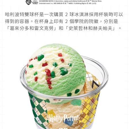
哈利波特雙球杯是一次購買 2 球冰淇淋採用杯裝時可以
得到的容器。在杯身上印有 2 個學院的院徽，分別是
「葛來分多和雷文克勞」和「史萊哲林和赫夫帕夫」。