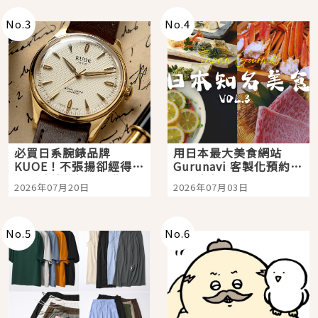
No.
3
No.
4
必買日系腕錶品牌
用日本最大美食網站
KUOE！不張揚卻經得起
Gurunavi 客製化預約九
時間洗鍊的經典之作五
大都市餐廳，打造專屬
2026年07月20日
2026年07月03日
選
美食體驗！
No.
5
No.
6