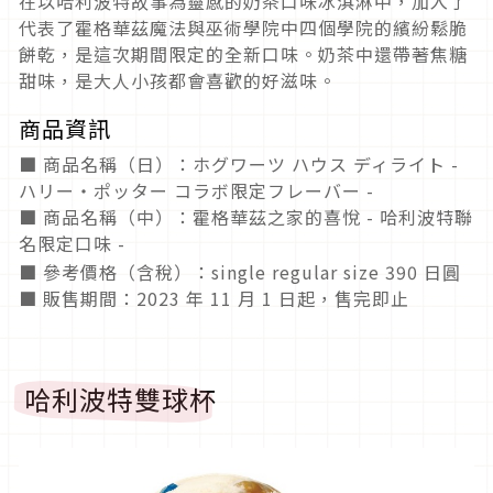
在以哈利波特故事為靈感的奶茶口味冰淇淋中，加入了
代表了霍格華茲魔法與巫術學院中四個學院的繽紛鬆脆
餅乾，是這次期間限定的全新口味。奶茶中還帶著焦糖
甜味，是大人小孩都會喜歡的好滋味。
商品資訊
■ 商品名稱（日）：ホグワーツ ハウス ディライト -
ハリー・ポッター コラボ限定フレーバー -
■ 商品名稱（中）：霍格華茲之家的喜悅 - 哈利波特聯
名限定口味 -
■ 參考價格（含稅）：single regular size 390 日圓
■ 販售期間：2023 年 11 月 1 日起，售完即止
哈利波特雙球杯