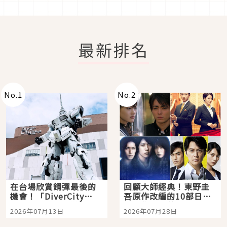
最新排名
No.
1
No.
2
在台場欣賞鋼彈最後的
回顧大師經典！東野圭
機會！「DiverCity
吾原作改編的10部日本
Tokyo Plaza」搭船、
影視作品推薦
2026年07月13日
2026年07月28日
購物、美食及夜景，一
次全體驗