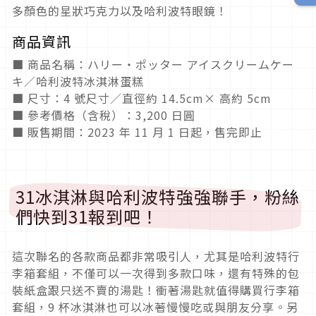
多顏色的星狀巧克力以及哈利波特眼鏡！
商品資訊
■ 商品名稱：ハリー・ポッター アイスクリームケー
キ／哈利波特冰淇淋蛋糕
■ 尺寸：4 號尺寸／直徑約 14.5cm× 高約 5cm
■ 參考價格（含稅）：3,200 日圓
■ 販售期間：2023 年 11 月 1 日起，售完即止
31冰淇淋與哈利波特強強聯手，粉絲
們快到31報到吧！
這次聯名的各款商品都非常吸引人，尤其是哈利波特行
李箱套組，不僅可以一次得到多款口味，還有特殊的包
裝紙盒跟只送不賣的湯匙！衝著湯匙就值得購買行李箱
套組，9 杯冰淇淋也可以冰著慢慢吃或與朋友分享。另