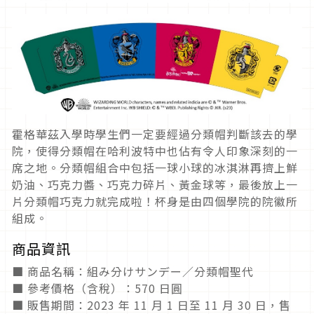
霍格華茲入學時學生們一定要經過分類帽判斷該去的學
院，使得分類帽在哈利波特中也佔有令人印象深刻的一
席之地。分類帽組合中包括一球小球的冰淇淋再擠上鮮
奶油、巧克力醬、巧克力碎片、黃金球等，最後放上一
片分類帽巧克力就完成啦！杯身是由四個學院的院徽所
組成。
商品資訊
■ 商品名稱：組み分けサンデー／分類帽聖代
■ 參考價格（含稅）：570 日圓
■ 販售期間：2023 年 11 月 1 日至 11 月 30 日，售