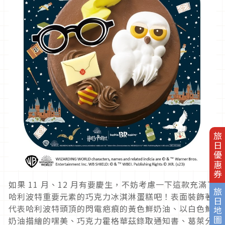
旅日優惠券
如果 11 月、12 月有要慶生，不妨考慮一下這款充滿了
旅日地圖
哈利波特重要元素的巧克力冰淇淋蛋糕吧！表面裝飾著
代表哈利波特頭頂的閃電疤痕的黃色鮮奶油、以白色鮮
奶油描繪的嘿美、巧克力霍格華茲錄取通知書、葛萊分