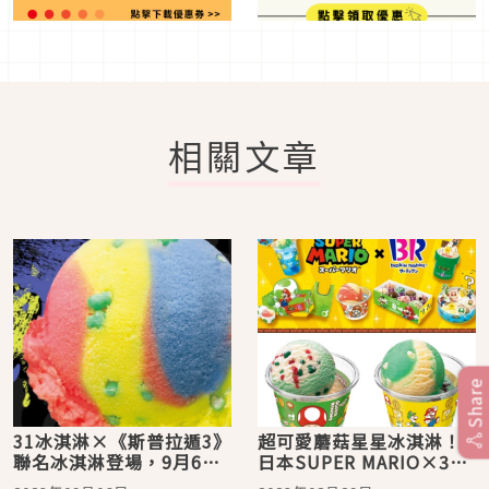
相關文章
Share
31冰淇淋×《斯普拉遁3》
超可愛蘑菇星星冰淇淋！
聯名冰淇淋登場，9月6日
日本SUPER MARIO×31
起限量開賣
冰淇淋聯名期間限定新品