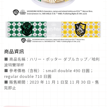
商品資訊
■ 商品名稱：ハリー・ポッター ダブルカップ／哈利
波特雙球杯
■ 參考價格（含稅）：small double 490 日圓；
regular double 710 日圓
■ 販售期間：2023 年 11 月 1 日至 11 月 30 日，售
完即止