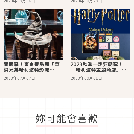
2023年09月06日
2023年08月29日
開園囉！東京豐島園「華
2023秋季一定要朝聖！
納兄弟哈利波特影城
「哈利波特主題商店」名
STUDIO TOUR
古屋Oasis 21榮公園店登
2023年07月07日
2023年09月01日
TOKYO」必看景點通通介
場，一起進入奇幻魔法世
紹給你！
界
妳可能會喜歡