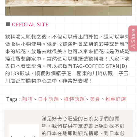
■
OFFICIAL SITE
Share
飲料喝完晾乾之後，不但可以帶出門外拍，還可以拿來
做收納小物使用。像是收藏演唱會拿到的彩帶或是飄下
來的紙花，放進去就很美。也可以拿來插花或是做成乾
燥花瓶裝飾家中，當然也可以繼續裝飲料囉！大家下次
去日本看電影時，可以選擇有TAG-COFFEE STAN(D)
的109影城，順便做個瓶子吧！關東的川崎店跟二子玉
川店都在購物中心之中，非常好去喔！
Tags :
咖啡
、
日本話題
、
推特話題
、
美食
、
推薦好店
滿足好奇心旺盛的日系女子們的願
望，我們提供在旅遊書上絕對找不到
的日本在地即時觀光情報、到日本必