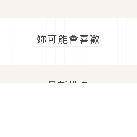
讓人戀愛財富美貌兼得的
麼？
最強御守
妳可能會喜歡
最新排名
No.
1
No.
2