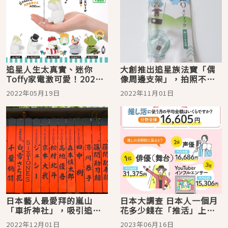
追星人生太真實、迷你
大創推出追星族法寶「偶
Toffy家電激可愛！2022
像周邊支架」，拍照不用
年5月日本盒玩轉蛋新品推
再幫娃娃喬角度啦！
2022年05月19日
2022年11月01日
薦6選
日本藝人最愛拜的嵐山
日本大調查 日本人一個月
「車折神社」，吸引追星
花多少錢在「推活」上？
族們前來聖地巡禮！還有
追星最不能省的花費是什
2022年12月01日
2023年06月16日