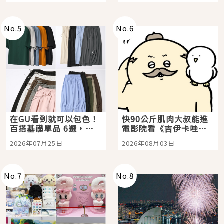
選
美食體驗！
No.
5
No.
6
在GU看到就可以包色！
快90公斤肌肉大叔能進
百搭基礎單品 6選，閉
電影院看《吉伊卡哇》
眼全收也不心疼
嗎？日本重金屬樂團
2026年07月25日
2026年08月03日
「打首」會長與nagano
老師一同給出了答案
No.
7
No.
8