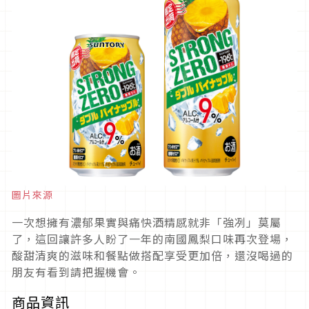
圖片來源
一次想擁有濃郁果實與痛快酒精感就非「強冽」莫屬
了，這回讓許多人盼了一年的南國鳳梨口味再次登場，
酸甜清爽的滋味和餐點做搭配享受更加倍，還沒喝過的
朋友有看到請把握機會。
商品資訊