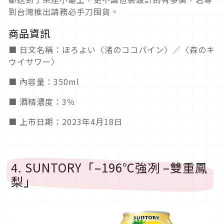
到台灣推出請務必手刀囤貨。
商品資訊
■ 日文名稱：ほろよい〈渚のココパイン〉／〈森のキ
ウイサワー〉
■ 內容量：350ml
■ 酒精濃度：3％
■ 上市日期：2023年4月18日
4. SUNTORY「–196℃強冽 –雙重鳳
梨」