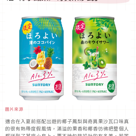
圖片來源
適合在入夏前搭配出遊的椰子鳳梨與奇異果沙瓦口味真
的很有熱帶度假風情，滿溢的果香和椰香彷彿把整個人
都送到了某座小島上，更不論包裝設計的有多美，若等