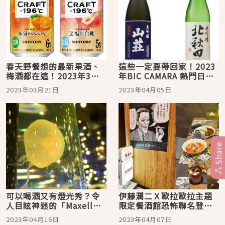
春天野餐想的最新果酒、
這些一定要帶回家！2023
梅酒都在這！2023年3月
年BIC CAMARA 熱門日本
日本人氣酒類介紹
清酒5選
2023年03月21日
2023年04月05日
Share
可以喝酒又有燈光秀？令
伊藤潤二Ｘ歐拉歐拉主題
人目眩神迷的「Maxell
限定餐酒館恐怖聯名登
Aqua Park品川」水族館
場，等你來試膽
2023年04月16日
2023年04月07日