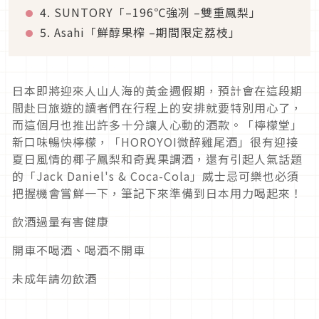
4. SUNTORY「–196℃強冽 –雙重鳳梨」
5. Asahi「鮮醇果榨 –期間限定荔枝」
日本即將迎來人山人海的黃金週假期，預計會在這段期
間赴日旅遊的讀者們在行程上的安排就要特別用心了，
而這個月也推出許多十分讓人心動的酒款。「檸檬堂」
新口味暢快檸檬，「HOROYOI微醉雞尾酒」很有迎接
夏日風情的椰子鳳梨和奇異果調酒，還有引起人氣話題
的「Jack Daniel's & Coca-Cola」威士忌可樂也必須
把握機會嘗鮮一下，筆記下來準備到日本用力喝起來！
飲酒過量有害健康
開車不喝酒、喝酒不開車
未成年請勿飲酒