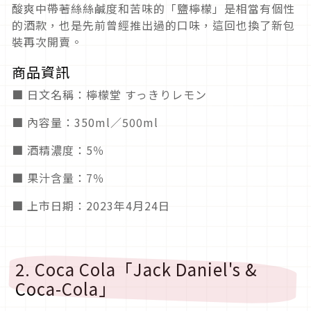
酸爽中帶著絲絲鹹度和苦味的「鹽檸檬」是相當有個性
的酒款，也是先前曾經推出過的口味，這回也換了新包
裝再次開賣。
商品資訊
■ 日文名稱：檸檬堂 すっきりレモン
■ 內容量：350ml／500ml
■ 酒精濃度：5％
■ 果汁含量：7％
■ 上市日期：2023年4月24日
2. Coca Cola「Jack Daniel's &
Coca-Cola」