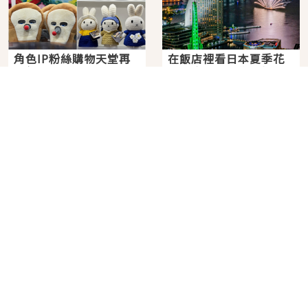
角色IP粉絲購物天堂再
在飯店裡看日本夏季花
升級！KIDDY LAND 原
火大會！星野集團煙火
宿店吉伊卡哇迎客，新
景觀飯店6選，讓你不用
2026年07月07日
2026年07月25日
開幕 OMOKADO 店3分
人擠人悠閒欣賞
即達
分類列表
首頁
美容保養
潮流
旅遊
美食
時尚
藝能娛樂
購物
關於Japaholic