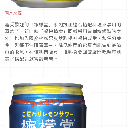
圖片來源
超受歡迎的「檸檬堂」系列推出適合搭配料理來享用的
酒款了，新口味「暢快檸檬」同樣採用前割檸檬製法之
外，也加入國產檸檬果皮萃取提升暢快感受，和任何美
食一起都不怕喧賓奪主，降低甜度的它反而能做到最清
爽的收尾，在便利商店買一堆熟食要回飯店開吃時可別
忘了搭配這款嘗試看看。