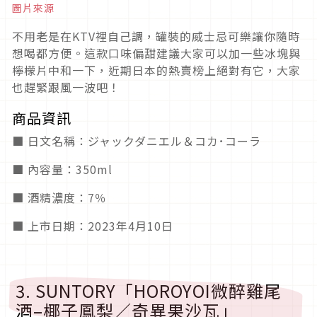
圖片來源
不用老是在KTV裡自己調，罐裝的威士忌可樂讓你隨時
想喝都方便。這款口味偏甜建議大家可以加一些冰塊與
檸檬片中和一下，近期日本的熱賣榜上絕對有它，大家
也趕緊跟風一波吧！
商品資訊
■ 日文名稱：ジャックダニエル＆コカ･コーラ
■ 內容量：350ml
■ 酒精濃度：7％
■ 上市日期：2023年4月10日
3. SUNTORY「HOROYOI微醉雞尾
酒–椰子鳳梨／奇異果沙瓦」