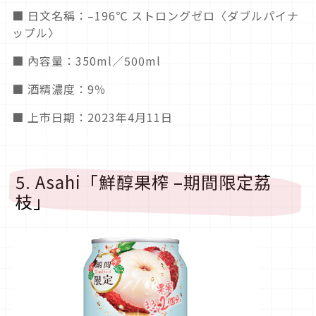
■ 日文名稱：–196℃ ストロングゼロ〈ダブルパイナ
ップル〉
■ 內容量：350ml／500ml
■ 酒精濃度：9％
■ 上市日期：2023年4月11日
5. Asahi「鮮醇果榨 –期間限定荔
枝」