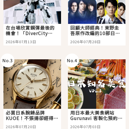
在台場欣賞鋼彈最後的
回顧大師經典！東野圭
機會！「DiverCity
吾原作改編的10部日本
Tokyo Plaza」搭船、
影視作品推薦
2026年07月13日
2026年07月28日
購物、美食及夜景，一
次全體驗
No.
3
No.
4
必買日系腕錶品牌
用日本最大美食網站
KUOE！不張揚卻經得起
Gurunavi 客製化預約九
時間洗鍊的經典之作五
大都市餐廳，打造專屬
2026年07月20日
2026年07月03日