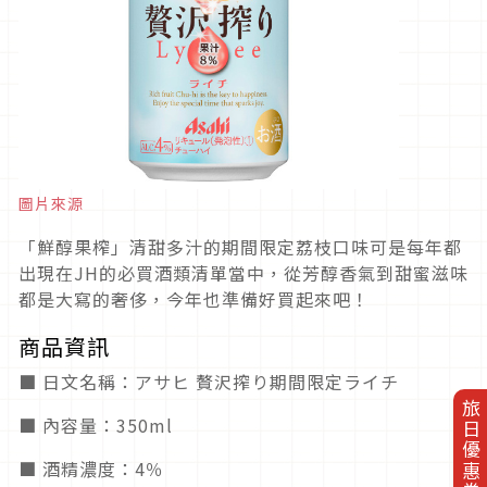
圖片來源
「鮮醇果榨」清甜多汁的期間限定荔枝口味可是每年都
出現在JH的必買酒類清單當中，從芳醇香氣到甜蜜滋味
都是大寫的奢侈，今年也準備好買起來吧！
商品資訊
■ 日文名稱：アサヒ 贅沢搾り期間限定ライチ
旅日優惠券
■ 內容量：350ml
■ 酒精濃度：4％