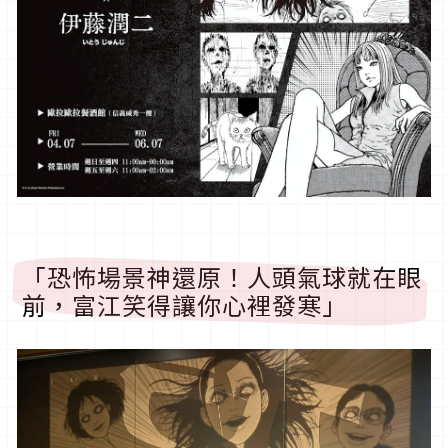
「恐怖場景神還原！人頭氣球就在眼
前，富江笑得讓你心裡發寒」