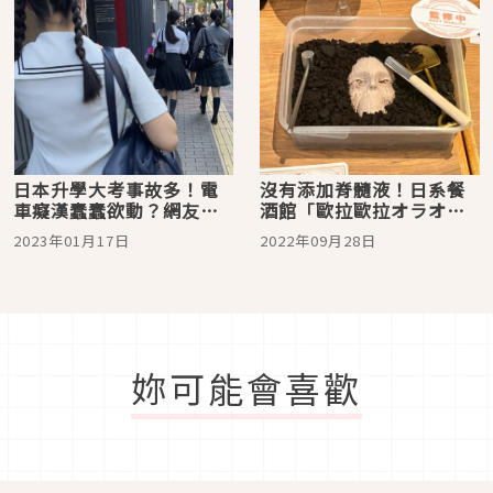
日本升學大考事故多！電
沒有添加脊髓液！日系餐
車癡漢蠢蠢欲動？網友恐
酒館「歐拉歐拉オラオ
怖發言驚動警方部署
ラ」插旗信義區！首波重
2023年01月17日
2022年09月28日
磅聯名「進擊的巨人」主
題超吸睛
妳可能會喜歡