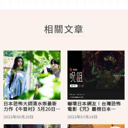
相關文章
日本恐怖大師清水崇最新
嚇壞日本網友！台灣恐怖
力作《牛首村》5月20日禁
電影《咒》霸榜日本
忌降臨台灣影廳！木村拓
Netflix收視第一
2022年05月20日
2022年07月16日
哉愛女木村光希挑戰一人
分飾兩角