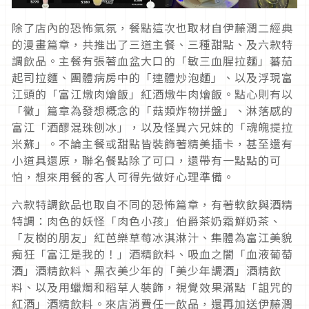
除了店內的恐怖氣氛，餐點這次也取材自伊藤潤二經典
的漫畫篇章，共推出了三道主餐、三種甜點、及六款特
調飲品。主餐有張著血盆大口的「敏三血腥拉麵」蕃茄
起司拉麵、團體病房中的「連體炒泡麵」、以及浮現富
江頭的「富江燉肉燴飯」紅酒燉牛肉燴飯。點心則有以
「黴」篇章為發想概念的「菇類炸物拼盤」、淋落感的
富江「酒醪混珠刨冰」，以及怪異六兄妹的「魂魄提拉
米蘇」。不論主餐或甜點皆裝飾著精美插卡，甚至還有
小道具還原，聯名餐點除了可口，還帶有一點點的可
怕，想來用餐的客人可得先做好心理準備。
六款特調飲品也取自不同的恐怖篇章，有
著軟飲與酒精
特調：肉色的妖怪「肉色小孩」伯爵茶奶霜鮮奶茶、
「友樹的朋友」紅芭樂草莓冰淇淋汁、集體為富江美貌
痴狂「富江是我的！」酒精飲料、吸血之闇「血液葡萄
酒」酒精飲料、黑衣美少年的「美少年調酒」酒精飲
料、以及用蠟燭和稻草人裝飾，視覺效果滿點「詛咒的
紅酒」酒精飲料。來店消費任一飲品，還再加送伊藤潤