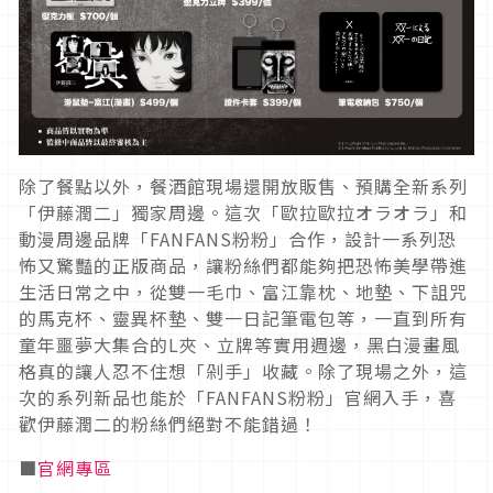
除了餐點以外，餐酒館現場還開放販售、預購全新系列
「伊藤潤二」獨家周邊。
這次「歐拉歐拉オラオラ」和
動漫周邊品牌「
FANFANS
粉粉」合作，設計一系列恐
怖又驚豔的正版商品，讓粉絲們都能夠把恐怖美學帶進
生活日常之中，從雙一毛巾、富江靠枕、地墊、下詛咒
的馬克杯、靈異杯墊、雙一日記筆電包等，一直到所有
童年噩夢大集合的
L
夾、立牌等實用週邊，黑白漫畫風
格真的讓人忍不住想「剁手」收藏。除了現場之外，這
次的系列新品也能於「
FANFANS
粉粉」官網入手，喜
歡伊藤潤二的粉絲們絕對不能錯過！
■
官網專區