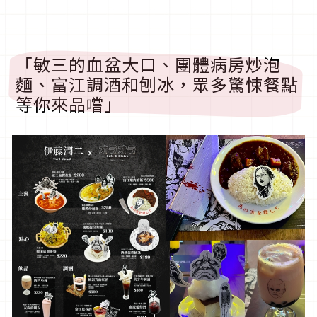
「敏三的血盆大口、團體病房炒泡
麵、富江調酒和刨冰，眾多驚悚餐點
等你來品嚐」