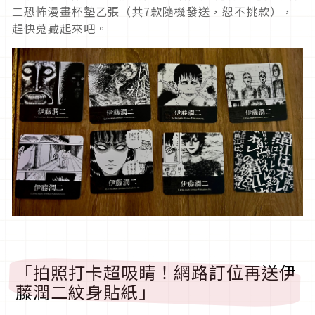
二恐怖漫畫杯墊乙張（共
7
款隨機發送，恕不挑款），
趕快蒐藏起來吧。
「拍照打卡超吸睛！網路訂位再送伊
藤潤二紋身貼紙」