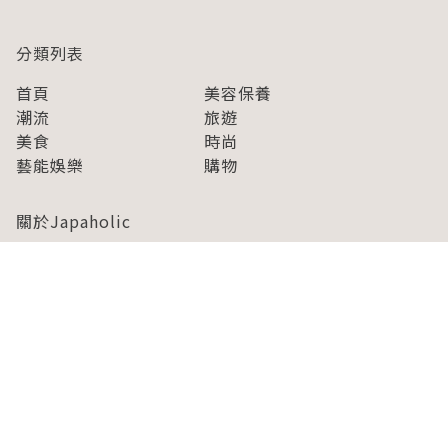
分類列表
首頁
美容保養
潮流
旅遊
美食
時尚
藝能娛樂
購物
關於Japaholic
關於我們
免責事項
寫手招募
Japaholic Girls招募
廣告、合作洽談
關鍵字列表
お問い合わせ