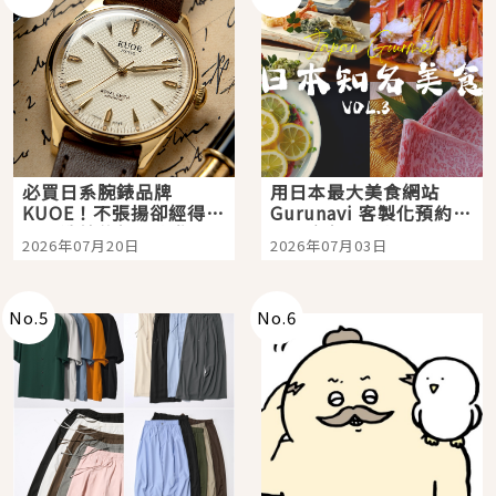
必買日系腕錶品牌
用日本最大美食網站
KUOE！不張揚卻經得起
Gurunavi 客製化預約九
時間洗鍊的經典之作五
大都市餐廳，打造專屬
2026年07月20日
2026年07月03日
選
美食體驗！
No.
5
No.
6