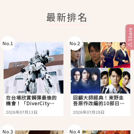
最新排名
Share
No.
1
No.
2
在台場欣賞鋼彈最後的
回顧大師經典！東野圭
機會！「DiverCity
吾原作改編的10部日本
Tokyo Plaza」搭船、
影視作品推薦
2026年07月13日
2026年07月28日
購物、美食及夜景，一
次全體驗
No.
3
No.
4