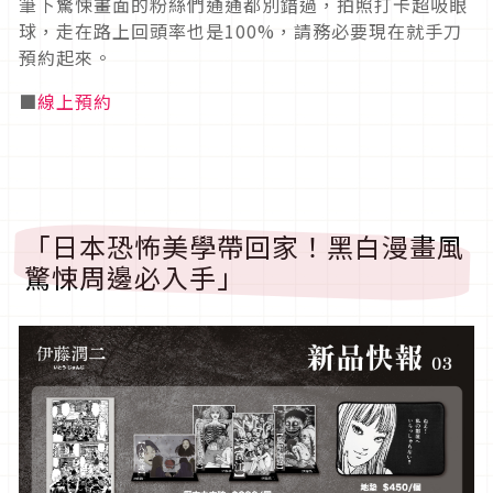
筆下驚悚畫面的粉絲們通通都別錯過，拍照打卡超吸眼
球，走在路上回頭率也是
100%
，請務必要現在就手刀
預約起來。
■
線上預約
「日本恐怖美學帶回家！黑白漫畫風
驚悚周邊必入手」