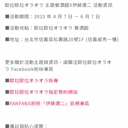
歐拉歐拉オラオラ 主題餐酒館X伊藤潤二 活動資訊
■
活動期間：
2023
年
4
月
7
日
－
6
月
7
日
■
活動地點：歐拉歐拉オラオラ
餐酒館
■地址：
台北市信義區松壽路
20
號
1F (
信義威秀一樓
)
更多關於活動主題與資訊，請關注歐拉歐拉オラオ
ラ
Facebook
粉絲專頁
■
歐拉歐拉オラオラ粉專
■
歐拉歐拉オラオラ指定預約網站
■
FANFANS
粉粉「伊藤潤二」官網專區
■備註與貼心提醒：