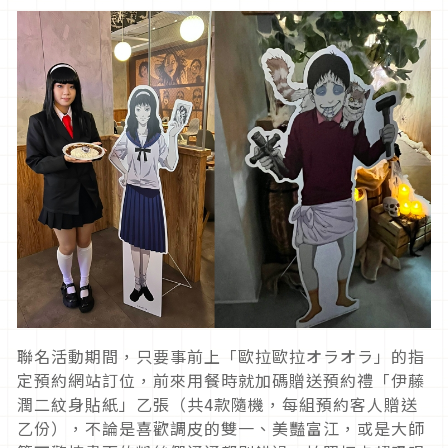
聯名活動期間，只要事前上「歐拉歐拉オラオラ」的指
定預約網站訂位，前來用餐時就加碼贈送預約禮「伊藤
潤二紋身貼紙」乙張（共
4
款隨機，每組預約客人贈送
乙份），不論是喜歡調皮的雙一、美豔富江，或是大師