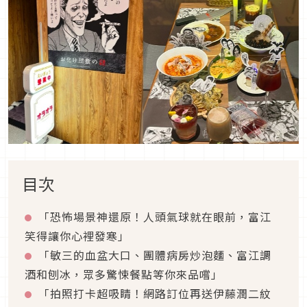
目次
「恐怖場景神還原！人頭氣球就在眼前，富江
笑得讓你心裡發寒」
「敏三的血盆大口、團體病房炒泡麵、富江調
酒和刨冰，眾多驚悚餐點等你來品嚐」
「拍照打卡超吸睛！網路訂位再送伊藤潤二紋