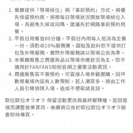
餐廳提供「現場候位」與「事前預約」方式，將優
先保留預約席。將視每日現場狀況開放現場候位入
場，為避免久候或向隅，建議先於網路事前預約用
餐。
平假日用餐皆
80
分鐘，平假日內用每人低消為主餐
一份，須酌收
10%
服務費。甜點及飲料恕不提供打
包及外帶服務，實際外帶服務請以現場公告為準。
本餐廳販售之周邊商品以現場供應狀況為主，恕不
適用於
FANFANS
粉粉官網之優惠活動資訊。
周邊販售區不需預約，可直接入場參觀選購。因坪
數規範場內設有人數限制，若人潮眾多，將由工作
人員引導排隊入場，造成不便敬請見諒
。
歐拉歐拉オラオラ
保留活動更改與最終解釋權。若因疫
情而調整營業資訊，後續將公告於歐拉歐拉オラオラ臉
書粉絲專頁。