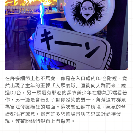
在許多細節上也不馬虎，像是在入口處的
DJ
台附近，竟
然出現了童年的噩夢「人頭氣球」直衝向人群而來。繞
過
DJ
台，另一頭還有邪魅的黑衣美少年在霧氣那端看著
你，另一邊是含著釘子對你發笑的雙一，角落還有群眾
為富江發瘋癲狂的場面。這次餐酒館在環境、氣氛的營
造都很有誠意，還有許多恐怖場景與巧思設計尚待發
現，等著粉絲們親自上門探索。