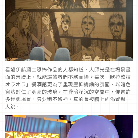
看過伊藤潤二恐怖作品的人都知道，大師光是在場景畫
面的營造上，就能讓讀者們不寒而慄。
這次「歐拉歐拉
オラオラ」餐酒館更為了重現壓抑詭譎的氛圍，以暗色
窗貼封住了明亮的玻璃，在昏暗深沉的空間中，佈置許
多經典場景，只要稍不留神，真的會被牆上的佈置嚇一
大跳。