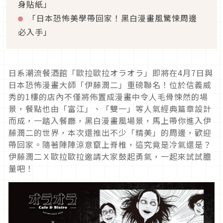
身貼紙」
「日本恐怖美學帶回家！黑白漫畫風驚悚周邊
必入手」
日系潮流餐酒館「歐拉歐拉オラオラ」即將在
4
月
7
日與
日本恐怖漫畫大師「伊藤潤二」重磅聯名！位於信義威
秀的
1
樓的店內不僅將佈置成漫畫中令人毛骨悚然的場
景，餐點也由「富江」、「雙一」等人氣經典篇章設計
而成，一踏入餐廳，黑白漫畫風場景，馬上帶你進入伊
藤潤二的世界，本次還推出不少「精美」的周邊，歡迎
帶回家。
隨著陣陣涼意竄上脊椎，這究竟是冷氣還是？
伊藤潤二Ｘ歐拉歐拉邀請大家鼓起勇氣，一起來試試膽
量吧！