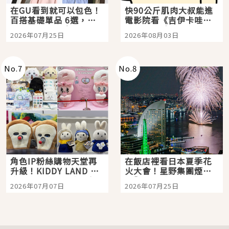
在GU看到就可以包色！
快90公斤肌肉大叔能進
百搭基礎單品 6選，閉
電影院看《吉伊卡哇》
眼全收也不心疼
嗎？日本重金屬樂團
2026年07月25日
2026年08月03日
「打首」會長與nagano
老師一同給出了答案
No.
7
No.
8
角色IP粉絲購物天堂再
在飯店裡看日本夏季花
升級！KIDDY LAND 原
火大會！星野集團煙火
宿店吉伊卡哇迎客，新
景觀飯店6選，讓你不用
2026年07月07日
2026年07月25日
開幕 OMOKADO 店3分
人擠人悠閒欣賞
即達