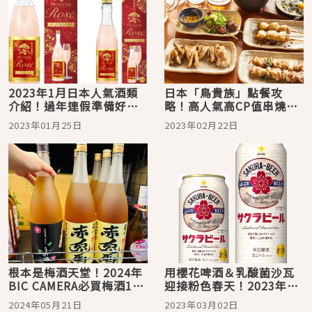
2023年1月日本人氣酒類
日本「鳥貴族」點餐攻
介紹！過年連假準備好團
略！高人氣高CP值串燒居
圓開喝
酒屋隨便點都好好吃
2023年01月25日
2023年02月22日
根本是梅酒天堂！2024年
用櫻花啤酒＆乳酸菌沙瓦
BIC CAMERA必買梅酒10
迎接粉色春天！2023年2
選
月日本人氣酒類介紹
2024年05月21日
2023年03月02日