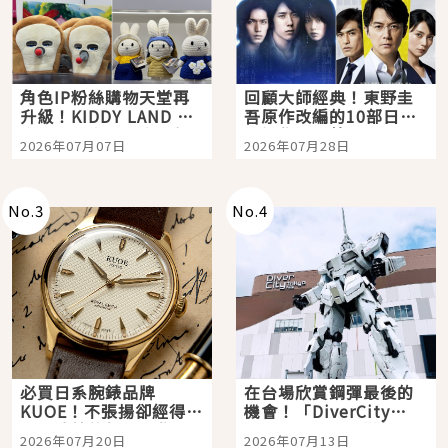
角色IP粉絲購物天堂再
回顧大師經典！東野圭
升級！KIDDY LAND 原
吾原作改編的10部日本
宿店吉伊卡哇迎客，新
影視作品推薦
2026年07月07日
2026年07月28日
開幕 OMOKADO 店3分
即達
No.
3
No.
4
必買日系腕錶品牌
在台場欣賞鋼彈最後的
KUOE！不張揚卻經得起
機會！「DiverCity
時間洗鍊的經典之作五
Tokyo Plaza」搭船、
2026年07月20日
2026年07月13日