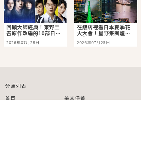
回顧大師經典！東野圭
在飯店裡看日本夏季花
吾原作改編的10部日本
火大會！星野集團煙火
影視作品推薦
景觀飯店6選，讓你不用
2026年07月28日
2026年07月25日
人擠人悠閒欣賞
分類列表
首頁
美容保養
潮流
旅遊
美食
時尚
藝能娛樂
購物
關於Japaholic