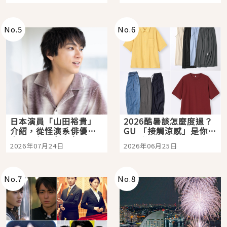
選
購物、美食及夜景，一
次全體驗
No.
5
No.
6
日本演員「山田裕貴」
2026酷暑該怎麼度過？
介紹，從怪演系俳優走
GU 「接觸涼感」是你的
向國民級日劇主角
夏日救星
2026年07月24日
2026年06月25日
No.
7
No.
8