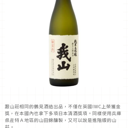
跟山莊相同的鶴見酒造出品，不僅在英國IWC上榮獲金
獎，在本國內也拿下多項日本清酒獎項。同樣使用兵庫
県産特Ａ地區的山田錦釀製，又可以說是進階版的山
莊。