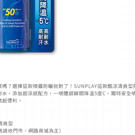
嗎？選擇這款噴霧防曬就對了！SUNPLAY這款酷涼清爽型
耐水，添加超涼感配方，一噴體感瞬間降溫5度C，獨特安全
噴超便利。
涼清爽型
動價格請依門市、網路商城為主）