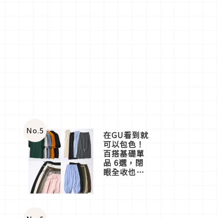
No.
5
在GU看到就
可以包色！
百搭基礎單
品 6選，閉
眼全收也不
心疼