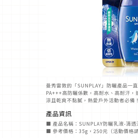
曼秀雷敦的「SUNPLAY」防曬產品一
PA+++高防曬係數，高耐水、高耐汗
涼且乾爽不黏膩，熱愛戶外活動者必備
產品資訊
■ 產品名稱：SUNPLAY防曬乳液-清
■ 參考價格：35g，250元（活動價