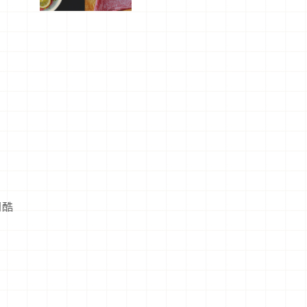
屬美食體
驗！
間酷