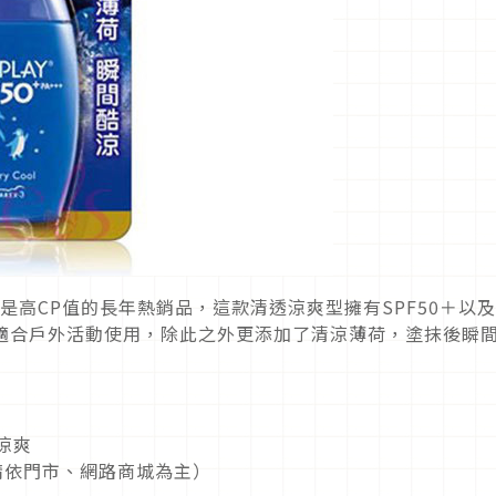
直是高CP值的長年熱銷品，這款清透涼爽型擁有SPF50＋以及
，適合戶外活動使用，除此之外更添加了清涼薄荷，塗抹後瞬
！
透涼爽
格請依門市、網路商城為主）