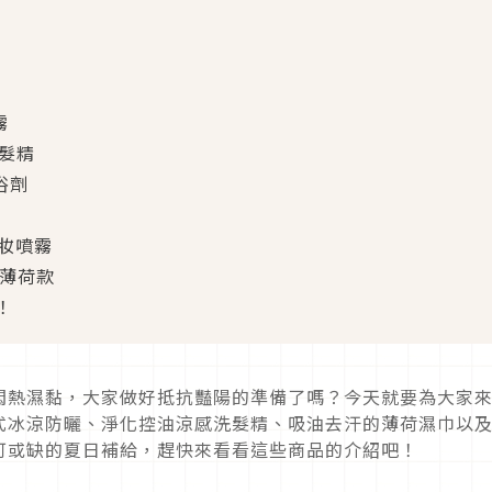
霧
洗髮精
浴劑
定妝噴霧
凍薄荷款
！
悶熱濕黏，大家做好抵抗豔陽的準備了嗎？今天就要為大家
式冰涼防曬、淨化控油涼感洗髮精、吸油去汗的薄荷濕巾以
可或缺的夏日補給，趕快來看看這些商品的介紹吧！