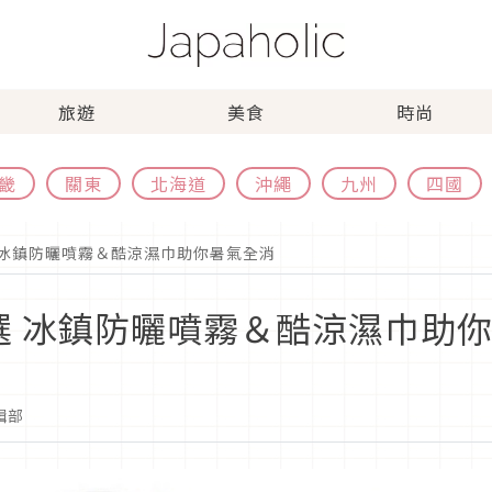
旅遊
美食
時尚
畿
關東
北海道
沖繩
九州
四國
 冰鎮防曬噴霧＆酷涼濕巾助你暑氣全消
選 冰鎮防曬噴霧＆酷涼濕巾助
編輯部