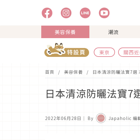
美容保養
潮流
東京
關西近
首頁
美容保養
日本清涼防曬法寶7選
日本清涼防曬法寶7
2022年06月28日
｜ By
Japaholic 