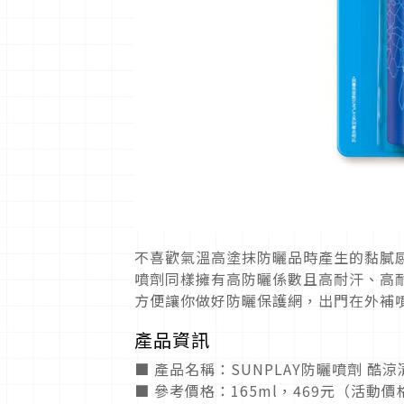
不喜歡氣溫高塗抹防曬品時產生的黏膩感
噴劑同樣擁有高防曬係數且高耐汗、高
方便讓你做好防曬保護網，出門在外補
產品資訊
■ 產品名稱：SUNPLAY防曬噴劑 酷
■ 參考價格：165ml，469元（活