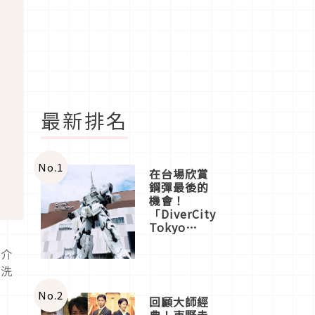
最新排名
No.
1
在台場欣賞
鋼彈最後的
機會！
「DiverCity
Tokyo
Plaza」搭
船、購物、
來介
美食及夜
及洗
景，一次全
體驗
No.
2
回顧大師經
典！東野圭