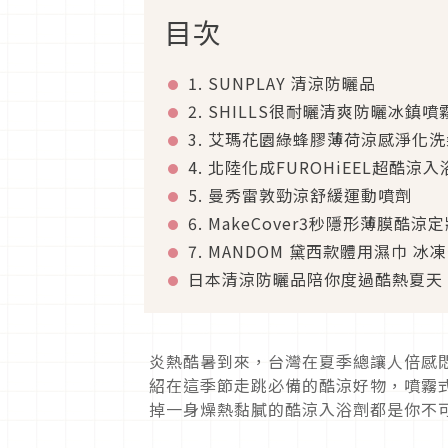
目次
1. SUNPLAY 清涼防曬品
2. SHILLS很耐曬清爽防曬冰鎮噴
3. 艾瑪花園綠蜂膠薄荷涼感淨化
4. 北陸化成FUROHiEEL超酷涼入
5. 曼秀雷敦勁涼舒緩運動噴劑
6. MakeCover3秒隱形薄膜酷涼
7. MANDOM 黛西款體用濕巾 冰
日本清涼防曬品陪你度過酷熱夏天
炎熱酷暑到來，台灣在夏季總讓人倍感
紹在這季節走跳必備的酷涼好物，噴霧
掉一身燥熱黏膩的酷涼入浴劑都是你不