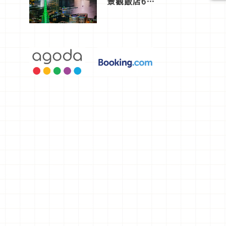
景觀飯店6
選，讓你不
用人擠人悠
閒欣賞