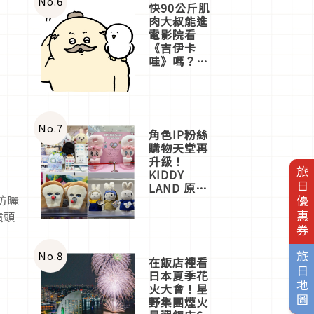
No.
6
快90公斤肌
肉大叔能進
電影院看
《吉伊卡
哇》嗎？日
本重金屬樂
團「打首」
會長與
nagano老師
一同給出了
No.
7
角色IP粉絲
答案
購物天堂再
升級！
旅日優惠券
KIDDY
LAND 原宿
防曬
店吉伊卡哇
迎客，新開
噴頭
幕
OMOKADO
店3分即達
No.
8
旅日地圖
在飯店裡看
日本夏季花
火大會！星
野集團煙火