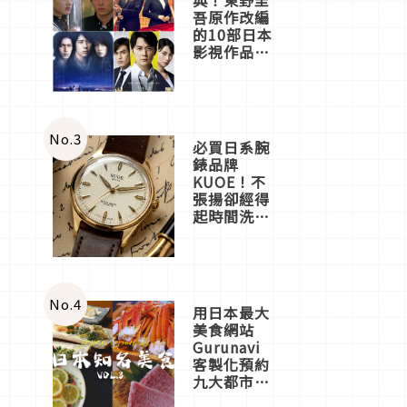
吾原作改編
的10部日本
影視作品推
薦
No.
3
必買日系腕
錶品牌
KUOE！不
張揚卻經得
起時間洗鍊
的經典之作
五選
No.
4
用日本最大
美食網站
Gurunavi
客製化預約
九大都市餐
廳，打造專