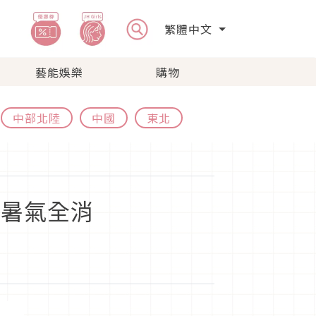
繁體中文
藝能娛樂
購物
中部北陸
中國
東北
你暑氣全消