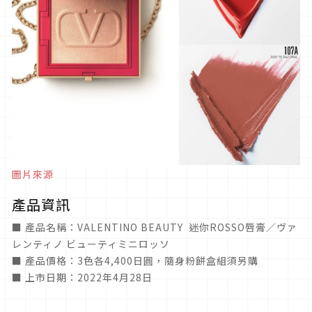
圖片來源
產品資訊
■ 產品名稱：VALENTINO BEAUTY 迷你ROSSO唇膏／ヴァ
レンティノ ビューティミニロッソ
■ 產品價格：3色各4,400日圓，隨身粉餅盒組須另購
■ 上市日期：2022年4月28日