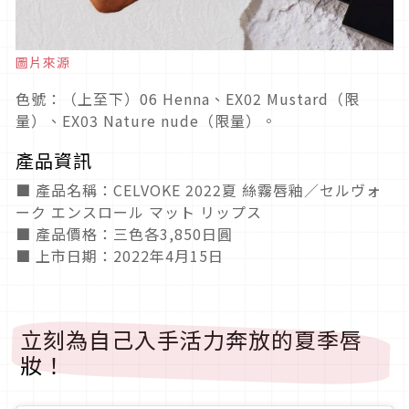
圖片來源
色號：（上至下）06 Henna、EX02 Mustard（限
量）、EX03 Nature nude（限量）。
產品資訊
■ 產品名稱：CELVOKE 2022夏 絲霧唇釉／セルヴォ
ーク エンスロール マット リップス
■ 產品價格：三色各3,850日圓
■ 上市日期：2022年4月15日
立刻為自己入手活力奔放的夏季唇
妝！