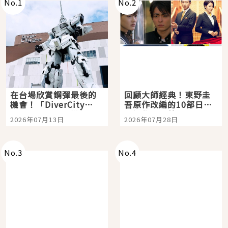
No.
1
No.
2
在台場欣賞鋼彈最後的
回顧大師經典！東野圭
機會！「DiverCity
吾原作改編的10部日本
Tokyo Plaza」搭船、
影視作品推薦
2026年07月13日
2026年07月28日
購物、美食及夜景，一
次全體驗
No.
3
No.
4