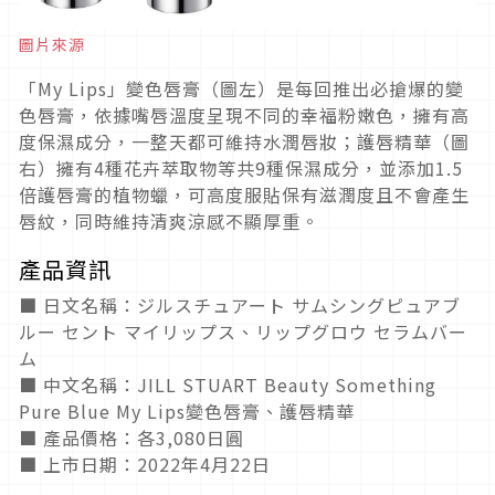
圖片來源
「My Lips」變色唇膏（圖左）是每回推出必搶爆的變
色唇膏，依據嘴唇溫度呈現不同的幸福粉嫩色，擁有高
度保濕成分，一整天都可維持水潤唇妝；護唇精華（圖
右）擁有4種花卉萃取物等共9種保濕成分，並添加1.5
倍護唇膏的植物蠟，可高度服貼保有滋潤度且不會產生
唇紋，同時維持清爽涼感不顯厚重。
產品資訊
■ 日文名稱：ジルスチュアート サムシングピュアブ
ルー セント マイリップス、リップグロウ セラムバー
ム
■ 中文名稱：JILL STUART Beauty Something
Pure Blue My Lips變色唇膏、護唇精華
■ 產品價格：各3,080日圓
■ 上市日期：2022年4月22日