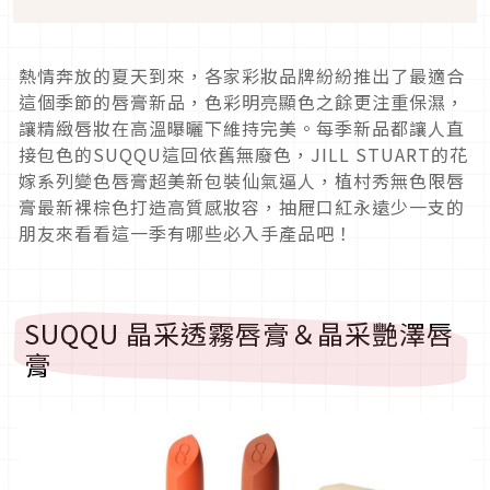
熱情奔放的夏天到來，各家彩妝品牌紛紛推出了最適合
這個季節的唇膏新品，色彩明亮顯色之餘更注重保濕，
讓精緻唇妝在高溫曝曬下維持完美。每季新品都讓人直
接包色的SUQQU這回依舊無廢色，JILL STUART的花
嫁系列變色唇膏超美新包裝仙氣逼人，植村秀無色限唇
膏最新裸棕色打造高質感妝容，抽屜口紅永遠少一支的
朋友來看看這一季有哪些必入手產品吧！
SUQQU 晶采透霧唇膏＆晶采艷澤唇
膏