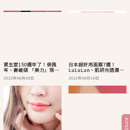
資生堂150週年了！侯佩
日本超好用面膜7選！
岑、婁峻碩 「美力」現
LuLuLun、肌研光透潤、
身，紀念版小紅瓶絕美必
超保濕酒粕面膜用過必回
2022年06月09日
2022年06月16日
收
購
Share