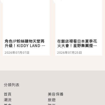
角色IP粉絲購物天堂再
在飯店裡看日本夏季花
升級！KIDDY LAND 原
火大會！星野集團煙火
宿店吉伊卡哇迎客，新
景觀飯店6選，讓你不用
2026年07月07日
2026年07月25日
開幕 OMOKADO 店3分
人擠人悠閒欣賞
即達
分類列表
首頁
美容保養
潮流
旅遊