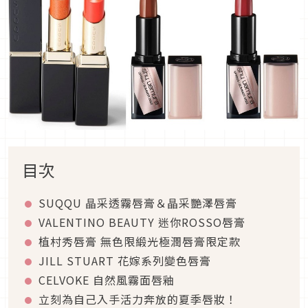
目次
SUQQU 晶采透霧唇膏＆晶采艷澤唇膏
VALENTINO BEAUTY 迷你ROSSO唇膏
植村秀唇膏 無色限緞光極潤唇膏限定款
JILL STUART 花嫁系列變色唇膏
CELVOKE 自然風霧面唇釉
立刻為自己入手活力奔放的夏季唇妝！