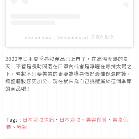
shu uemura（@shuuemura）分享的貼文
2022年日本夏季唇妝產品已上市了，在高溫溼熱的夏
天，不管是長時間悶在口罩內或者是曝曬在毒辣太陽之
下，唇妝不只要美美的更要為嘴唇做好最佳保濕防護，
讓整體妝容更加分，現在就來為自己挑選屬於這個季節
的商品吧！
Tags :
日本彩妝快訊
、
日本彩妝
、
美容保養
、
美妝保
養
、
唇彩