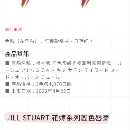
圖片來源
色號（左至右）：訂製款裸棕、日落紅。
產品資訊
■ 產品名稱：植村秀 無色限緞光極潤唇膏限定款 ／ル
ージュ アンリミテッド キヌ サテン テイラード ヌー
ド、オーバーン チュール
■ 產品價格：2色各4,070日圓
■ 上市日期：2022年4月22日
JILL STUART 花嫁系列變色唇膏