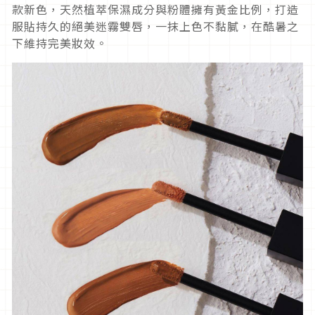
款新色，天然植萃保濕成分與粉體擁有黃金比例，打造
服貼持久的絕美迷霧雙唇，一抹上色不黏膩，在酷暑之
下維持完美妝效。