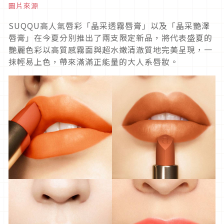
圖片來源
SUQQU高人氣唇彩「晶采透霧唇膏」以及「晶采艷澤
唇膏」在今夏分別推出了兩支限定新品，將代表盛夏的
艷麗色彩以高質感霧面與超水嫩清澈質地完美呈現，一
抹輕易上色，帶來滿滿正能量的大人系唇妝。