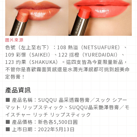
圖片來源
色號（左上至右下）：108 熱溢（NETSUAFURE）、
109 彩憬（SAIKEI）、122 揺橙（YUREDAIDAI）、
123 灼果（SHAKUKA）。這四支皆為今夏限量新品，
不管你是喜歡霧面質感還是水潤光澤感都可挑到超美命
定唇膏！
產品資訊
■ 產品名稱：SUQQU 晶采透霧唇膏／スック シアー
マット リップスティック、SUQQU晶采艷澤唇膏／モ
イスチャー リッチ リップスティック
■ 產品價格：新色各5,500日圓
■ 上市日期：2022年5月13日