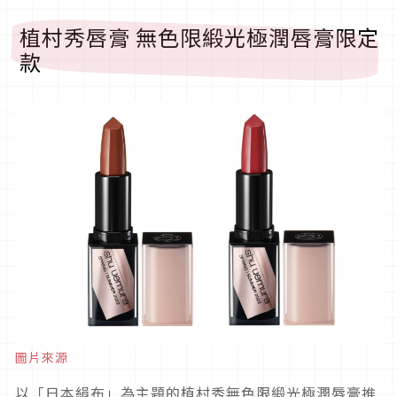
植村秀唇膏 無色限緞光極潤唇膏限定
款
圖片來源
以「日本絹布」為主題的植村秀無色限緞光極潤唇膏推