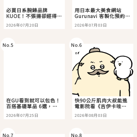
必買日系腕錶品牌
用日本最大美食網站
KUOE！不張揚卻經得起
Gurunavi 客製化預約九
時間洗鍊的經典之作五
大都市餐廳，打造專屬
2026年07月20日
2026年07月03日
選
美食體驗！
No.
5
No.
6
在GU看到就可以包色！
快90公斤肌肉大叔能進
百搭基礎單品 6選，閉
電影院看《吉伊卡哇》
眼全收也不心疼
嗎？日本重金屬樂團
2026年07月25日
2026年08月03日
「打首」會長與nagano
老師一同給出了答案
No.
7
No.
8