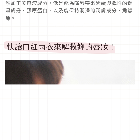
添加了美容液成分，像是能為嘴唇帶來緊緻與彈性的保
濕成分・膠原蛋白、以及能保持潤澤的潤膚成分・角鯊
烯。
快讓口紅雨衣來解救妳的唇妝！