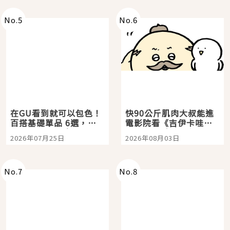
No.
5
No.
6
在GU看到就可以包色！
快90公斤肌肉大叔能進
百搭基礎單品 6選，閉
電影院看《吉伊卡哇》
眼全收也不心疼
嗎？日本重金屬樂團
2026年07月25日
2026年08月03日
「打首」會長與nagano
老師一同給出了答案
No.
7
No.
8