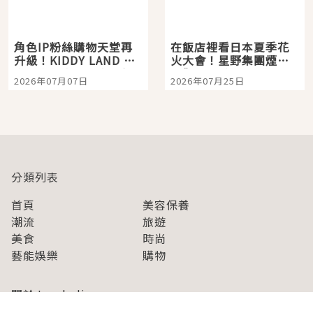
角色IP粉絲購物天堂再
在飯店裡看日本夏季花
升級！KIDDY LAND 原
火大會！星野集團煙火
宿店吉伊卡哇迎客，新
景觀飯店6選，讓你不用
2026年07月07日
2026年07月25日
開幕 OMOKADO 店3分
人擠人悠閒欣賞
即達
分類列表
首頁
美容保養
潮流
旅遊
美食
時尚
藝能娛樂
購物
關於Japaholic