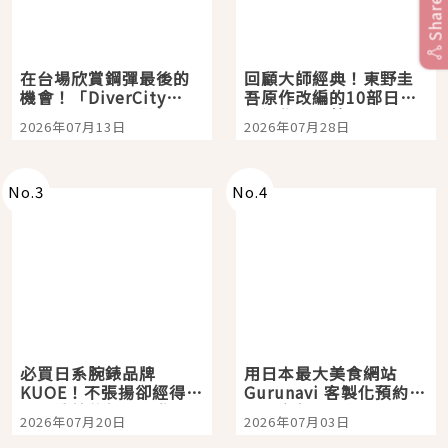
Share
在台場欣賞鋼彈最後的
回顧大師經典！東野圭
機會！「DiverCity
吾原作改編的10部日本
Tokyo Plaza」搭船、
影視作品推薦
2026年07月13日
2026年07月28日
購物、美食及夜景，一
次全體驗
No.
3
No.
4
必買日系腕錶品牌
用日本最大美食網站
KUOE！不張揚卻經得起
Gurunavi 客製化預約九
時間洗鍊的經典之作五
大都市餐廳，打造專屬
2026年07月20日
2026年07月03日
選
美食體驗！