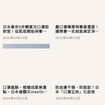
日本最夯3步驟夏天口罩妝
戴口罩嘴唇保養最重要！
對策！從肌底開始保養，
護唇膏一支就能搞定深層
妝感服貼不爆痘
保濕、防止乾裂、潤色
2021年04月24日
2021年04月22日
口罩遮臉，眼睫成愛美重
防皮膚不適、防脫妝！日
點，日本搶翻天meeth零
本「口罩正妹」化妝術
暗沉睫毛修護液，台灣7月
2021年07月15日
2021年09月21日
期間限定販售！