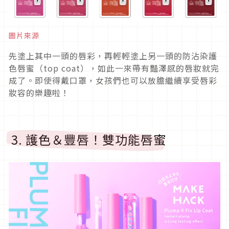
圖片來源
先塗上其中一頭的唇彩，再輕輕塗上另一頭的防沾染護
色唇蜜（top coat），如此一來帶有豔澤感的唇妝就完
成了。即使得戴口罩，女孩們也可以放膽繼續享受唇彩
妝容的樂趣啦！
3. 護色＆豐唇！雙功能唇蜜