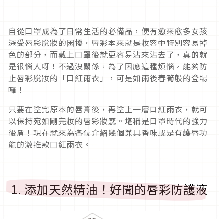
自從口罩成為了日常生活的必備品，便有愈來愈多女孩
深受唇彩脫妝的困擾。唇彩本來就是妝容中特別容易掉
色的部分，而戴上口罩後就更容易沾來沾去了，真的就
是很惱人呀！不過沒關係，為了因應這種煩惱，能夠防
止唇彩脫妝的「口紅雨衣」，可是如雨後春筍般的登場
囉！
只要在塗完原本的唇膏後，再塗上一層口紅雨衣，就可
以保持宛如剛完妝的唇彩妝感。堪稱是口罩時代的強力
後盾！現在就來為各位介紹幾個兼具香味或是有護唇功
能的激推款口紅雨衣。
1. 添加天然精油！好聞的唇彩防護液