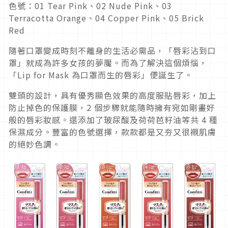
色號：01 Tear Pink、02 Nude Pink、03
Terracotta Orange、04 Copper Pink、05 Brick
Red
隨著口罩變成時刻不離身的生活必需品，「唇彩沾到口
罩」就成為許多女孩的夢魘。而為了解決這個煩惱，
「Lip for Mask 為口罩而生的唇彩」便誕生了。
雙頭的設計，具有優秀顯色效果的高度服貼唇彩，加上
防止掉色的保護膜，2 個步驟就能隨時擁有宛如剛畫好
般的唇彩妝感。還添加了玻尿酸及荷荷芭籽油等共 4 種
保濕成分。豐富的色號選擇，款款都是又夯又很襯肌膚
的絕妙色調。