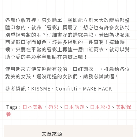
各部位妝容裡，只要簡單一塗即能立刻大大改變臉部整
體印象的，就非「唇彩」莫屬了。想必也有許多女孩特
別重視唇妝的吧？仔細畫好的講究唇妝，若因為吃喝東
西或戴口罩而掉色，該是多掃興的一件事啊！這種時
候，只要在平常的唇彩上再塗一層口紅雨衣，就可以幫
助心愛的唇彩牢牢服貼在唇瓣上囉！
使用起來方便又輕鬆有效的「口紅雨衣」，推薦給各位
愛美的女孩！還沒用過的女孩們，請務必試試喔！
參考資訊：KISSME、Comfitti、MAKE HACK
Tags :
日本美妝
、
唇彩
、
日本話題
、
日本彩妝
、
美妝保
養
文章來源