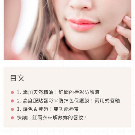
目次
1. 添加天然精油！好聞的唇彩防護液
2. 高度服貼唇彩×防掉色保護膜！兩用式唇釉
3. 護色＆豐唇！雙功能唇蜜
快讓口紅雨衣來解救妳的唇妝！