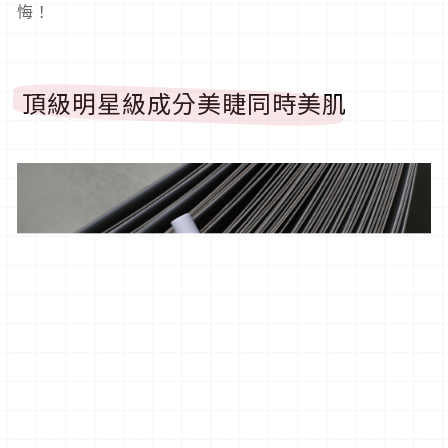
悔！
頂級明星級成分美睫同時美肌