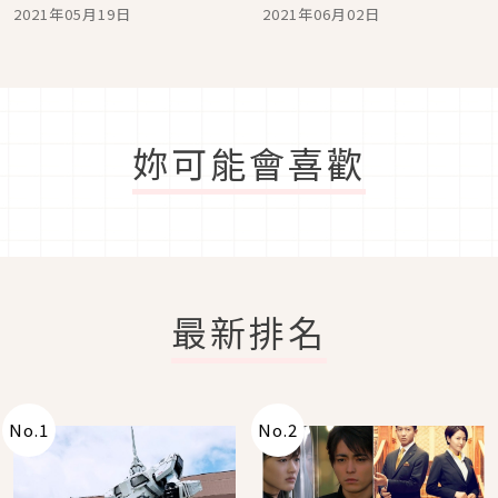
霜」台灣限量開賣
感光澤水嫩肌
2021年05月19日
2021年06月02日
妳可能會喜歡
最新排名
No.
1
No.
2