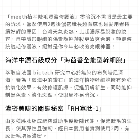
「meeth植萃睫毛豐盈修護液」零暗沉不熏眼是最主要
的訴求，當然使用2週後濃密纖長超有感也是愛用者持
續好評的原因。台灣天氣炎熱，比起濃厚易脫妝的妝
容，自帶隱形眼線的偽素顏輕薄妝更清爽合適，顛覆傳
統睫毛修護液，絕對是你今年必收的亮眼神器！
海洋中鑽石級成分「海茴香全能型幹細胞」
萃取自法國 biotech 研究中心於無染的布列塔尼深
海，譽為「藍海中的鑽石」的海洋植物幹細胞擁有超強
抗氧化效果，有效修護肌膚、促進肌膚新生，同時能抑
制黑色素、淡化斑點，使眼周不易暗沉。
濃密美睫的關鍵秘密「RH寡肽-1」
由多種胜肽組成能夠幫助毛髮新陳代謝，促進睫毛的生
長，使其彈性且強韌，經日本愛用者實測使用2周，有
感睫毛增長濃密。