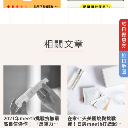
旅日優惠券
相關文章
旅日地圖
2021年meeth挑戰抗皺最
在家七天美麗蛻變挑戰
高自信傑作！ 「反重力神
賽！日牌meeth打造超有