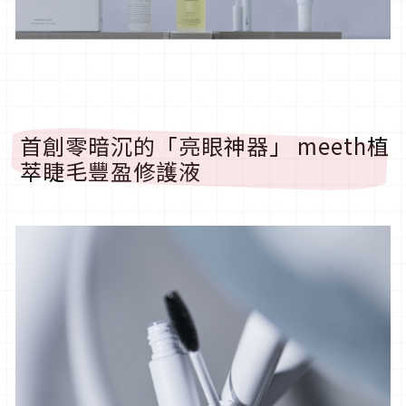
首創零暗沉的「亮眼神器」 meeth植
萃睫毛豐盈修護液