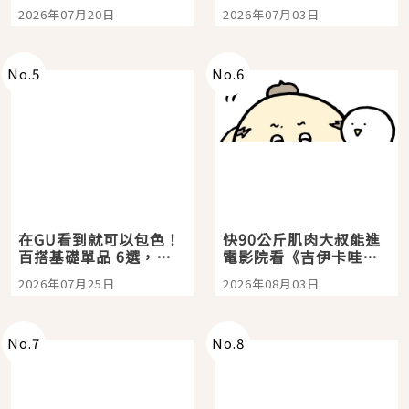
時間洗鍊的經典之作五
大都市餐廳，打造專屬
2026年07月20日
2026年07月03日
選
美食體驗！
No.
5
No.
6
在GU看到就可以包色！
快90公斤肌肉大叔能進
百搭基礎單品 6選，閉
電影院看《吉伊卡哇》
眼全收也不心疼
嗎？日本重金屬樂團
2026年07月25日
2026年08月03日
「打首」會長與nagano
老師一同給出了答案
No.
7
No.
8