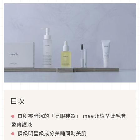
目次
首創零暗沉的「亮眼神器」 meeth植萃睫毛豐
盈修護液
頂級明星級成分美睫同時美肌