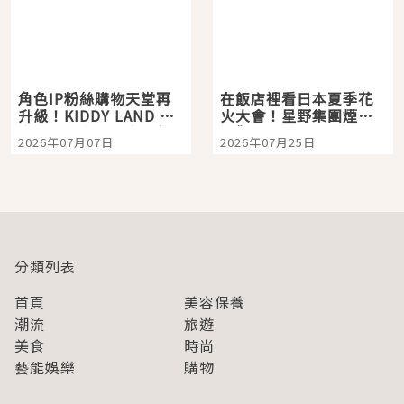
角色IP粉絲購物天堂再
在飯店裡看日本夏季花
升級！KIDDY LAND 原
火大會！星野集團煙火
宿店吉伊卡哇迎客，新
景觀飯店6選，讓你不用
2026年07月07日
2026年07月25日
開幕 OMOKADO 店3分
人擠人悠閒欣賞
即達
分類列表
首頁
美容保養
潮流
旅遊
美食
時尚
藝能娛樂
購物