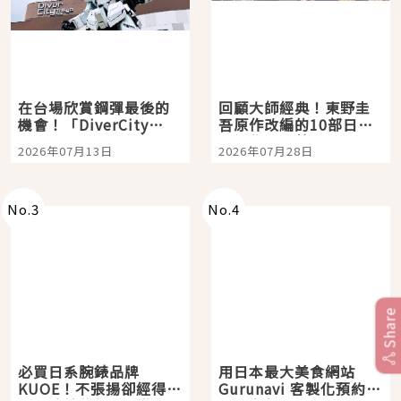
在台場欣賞鋼彈最後的
回顧大師經典！東野圭
機會！「DiverCity
吾原作改編的10部日本
Tokyo Plaza」搭船、
影視作品推薦
2026年07月13日
2026年07月28日
購物、美食及夜景，一
次全體驗
No.
3
No.
4
Share
必買日系腕錶品牌
用日本最大美食網站
KUOE！不張揚卻經得起
Gurunavi 客製化預約九