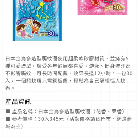
日本金鳥多造型驅蚊環使用超柔軟矽膠材質，並擁有5
種可愛造型，廣受各年齡層都喜愛。游泳、健身流汗都
不影響驅蚊，可長時間配戴，效果長達12小時。一包30
入，一個驅蚊環只需銅板價，輕鬆為自己隔絕惱人蚊
蟲。
產品資訊
■ 產品名稱：日本金鳥多造型驅蚊環（花香、果香）
■ 參考價格：30入345元（活動價格請依門市、網路商
城為主）