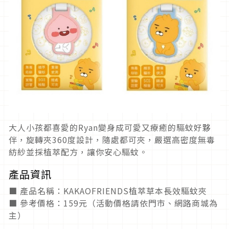
大人小孩都喜愛的Ryan變身成可愛又療癒的驅蚊好夥
伴，旋轉夾360度設計，隨處都可夾，嚴選高密度無毒
紡紗並採植萃配方，讓你安心驅蚊。
產品資訊
■ 產品名稱：KAKAOFRIENDS植萃草本長效驅蚊夾
■ 參考價格：159元（活動價格請依門市、網路商城為
主）