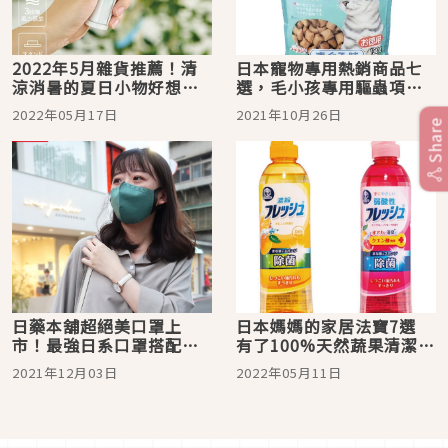
2022年5月雜貨推薦！清
日本寵物專用熱銷商品七
涼消暑的夏日小物好想全
選，毛小孩專用驅蟲項
包
圈、化毛零食、高齡配方
2022年05月17日
2021年10月26日
餐包、省力抗菌指甲剪一
Share
次購足！
日藥本舖超絕美口罩上
日本媽媽的家居法寶7選
市！最強日系口罩搭配術
有了100%天然蔬果清潔
讓你成為無死角口罩美女
劑、萬用清潔噴霧處理家
2021年12月03日
2022年05月11日
務超輕鬆！