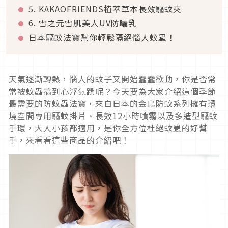
5. KAKAOFRIENDS植萃草本長效驅蚊夾
6. 雪之元雪肌美人UV防曬乳
日本驅蚊法寶幫你輕鬆隔絕惱人蚊蟲！
天氣逐漸轉熱，惱人的蚊子又開始蠢蠢欲動，你是否常
常被蚊蟲搞到心浮氣躁呢？今天要為大家介紹這個季節
最需要的防蚊蟲法寶，來自日本的金鳥防蚊系列擁有環
境空間專用驅蚊掛片、長效12小時噴霧以及多造型驅蚊
手環，大人小孩都適用，是你全方位杜絕蚊蟲的好幫
手，來看看這些商品的介紹吧！