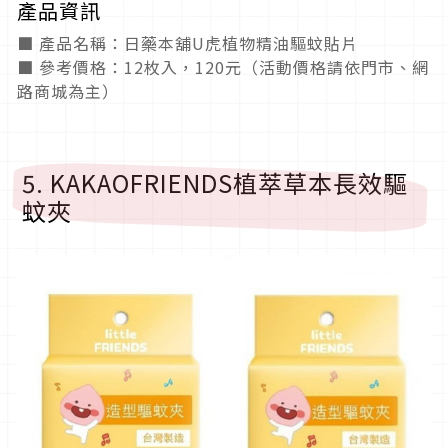
產品資訊
■ 產品名稱：日藥本舖U虎植物精油驅蚊貼片
■ 參考價格：12枚入，120元（活動價格請依門市、網
路商城為主）
5. KAKAOFRIENDS植萃草本長效驅
蚊夾