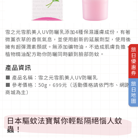
雪之元雪肌美人UV防曬乳添加4種保濕護膚成份，有著
微薰衣草的香氛氣息，並使用創新的延展劑型，使用後
擁有超彈潤素顏感。無添加礦物油，不造成肌膚負擔，
旅日優惠券
植物精油配方助你防曬同時顧到臉部防蚊。
產品資訊
■ 產品名稱：雪之元雪肌美人UV防曬乳
旅日地圖
■ 參考價格：50g，699元（活動價格請依門市、網路
商城為主）
日本驅蚊法寶幫你輕鬆隔絕惱人蚊
蟲！