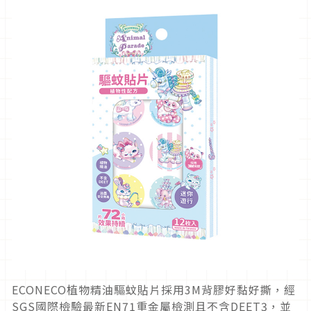
ECONECO植物精油驅蚊貼片採用3M背膠好黏好撕，經
SGS國際檢驗最新EN71重金屬檢測且不含DEET3，並