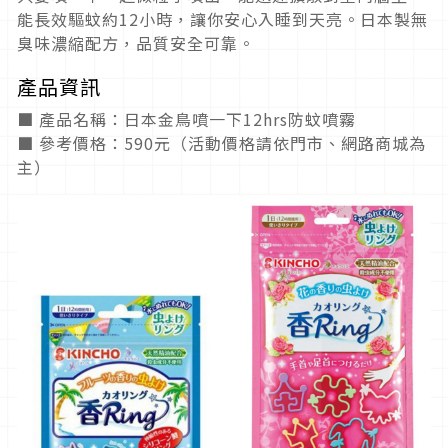
能長效驅蚊約12小時，讓你安心入睡到天亮。日本製無
臭味濃縮配方，品質安全可靠。
產品資訊
■ 產品名稱：日本金鳥噴一下12hrs防蚊噴霧
■ 參考價格：590元（活動價格請依門市、網路商城為
主）