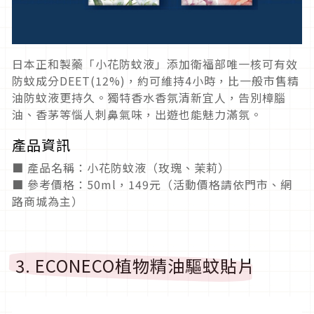
日本正和製藥「小花防蚊液」添加衛福部唯一核可有效
防蚊成分DEET(12%)，約可維持4小時，比一般市售精
油防蚊液更持久。獨特香水香氛清新宜人，告別樟腦
油、香茅等惱人刺鼻氣味，出遊也能魅力滿氛。
產品資訊
■ 產品名稱：小花防蚊液（玫瑰、茉莉）
■ 參考價格：50ml，149元（活動價格請依門市、網
路商城為主）
3. ECONECO植物精油驅蚊貼片