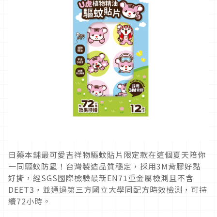
日藥本舖最可愛吉祥物驅蚊貼片限定款在這個夏天陪你
一同驅蚊防蟲！台灣製造品質穩定，採用3M背膠好黏
好撕，經SGS國際檢驗最新EN71重金屬檢測且不含
DEET3，並通過第三方國立大學同配方時效檢測，可持
續72小時。