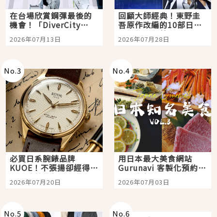
在台場欣賞鋼彈最後的
回顧大師經典！東野圭
機會！「DiverCity
吾原作改編的10部日本
Tokyo Plaza」搭船、
影視作品推薦
2026年07月13日
2026年07月28日
購物、美食及夜景，一
次全體驗
No.
3
No.
4
必買日系腕錶品牌
用日本最大美食網站
KUOE！不張揚卻經得起
Gurunavi 客製化預約九
時間洗鍊的經典之作五
大都市餐廳，打造專屬
2026年07月20日
2026年07月03日
選
美食體驗！
No.
5
No.
6