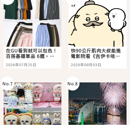
在GU看到就可以包色！
快90公斤肌肉大叔能進
百搭基礎單品 6選，閉
電影院看《吉伊卡哇》
眼全收也不心疼
嗎？日本重金屬樂團
2026年07月25日
2026年08月03日
「打首」會長與nagano
老師一同給出了答案
No.
7
No.
8