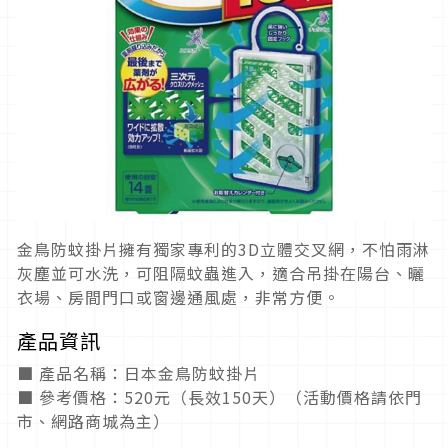
金鳥防蚊掛片擁有獨家專利的3D立體交叉網，不怕雨淋
灰塵並可水洗，可阻隔蚊蟲進入，適合吊掛在陽台、曬
衣場、房間門口或窗邊通風處，非常方便。
產品資訊
■ 產品名稱：日本金鳥防蚊掛片
■ 參考價格：520元（長效150天）（活動價格請依門
市、網路商城為主）