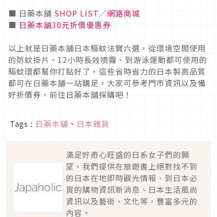
■ 日藥本舖
SHOP LIST
／
網路商城
■
日藥本舖30元折價優惠券
以上就是日藥本舖日本驅蚊法寶六選，從環境空間使用
的防蚊掛片、12小時長效噴霧、到游泳運動都可使用的
驅蚊環都幫你打點好了，這些省時省力的日本製高品質
都可在日藥本舖一站購足，大家可參考門市資訊以及備
好折價券，前往日藥本舖採購吧！
Tags :
日藥本舖
、
日本雜貨
滿足好奇心旺盛的日系女子們的願
望，我們提供在旅遊書上絕對找不到
的日本在地即時觀光情報、到日本必
買的購物資訊新消息、日本生活風尚
資訊以及藝術、文化等，豐富多元的
內容。