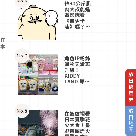
No.
6
快90公斤肌
肉大叔能進
電影院看
《吉伊卡
哇》嗎？日
本重金屬樂
團「打首」
置在
會長與
到本
nagano老師
一同給出了
No.
7
角色IP粉絲
答案
購物天堂再
升級！
旅日優惠券
KIDDY
LAND 原宿
店吉伊卡哇
迎客，新開
幕
OMOKADO
店3分即達
No.
8
旅日地圖
在飯店裡看
日本夏季花
火大會！星
野集團煙火