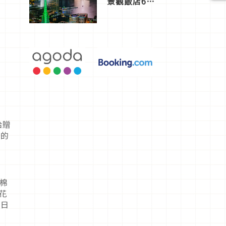
景觀飯店6
選，讓你不
用人擠人悠
閒欣賞
給贈
自的
與棉
花
糖日