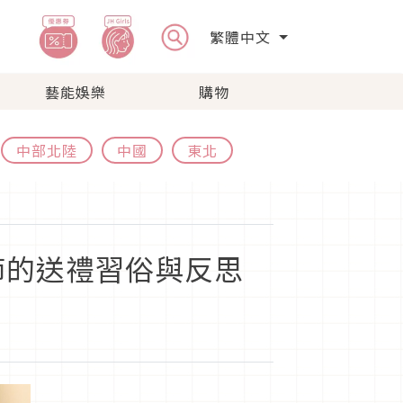
繁體中文
藝能娛樂
購物
中部北陸
中國
東北
節的送禮習俗與反思