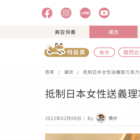
美容保養
潮流
東京
關西近
首頁
潮流
抵制日本女性送義理巧克力
抵制日本女性送義理
2022年02月09日
｜ By
費許