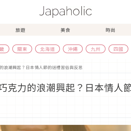
旅遊
美食
時尚
畿
關東
北海道
沖繩
九州
四國
的浪潮興起？日本情人節的送禮習俗與反思
巧克力的浪潮興起？日本情人