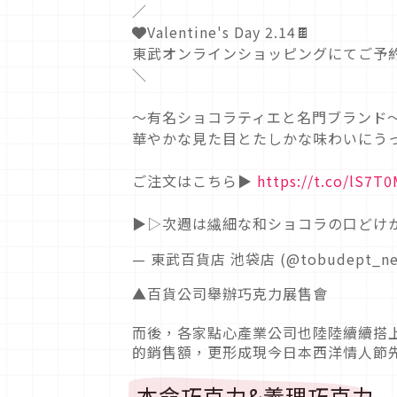
／
❤️Valentine's Day 2.14🍫
東武オンラインショッピングにてご予
＼
～有名ショコラティエと名門ブランド
華やかな見た目とたしかな味わいにうっ
ご注文はこちら▶
https://t.co/lS7T
▶▷次週は繊細な和ショコラの口どけ
— 東武百貨店 池袋店 (@tobudept_ne
▲百貨公司舉辦巧克力展售會
而後，各家點心產業公司也陸陸續續搭
的銷售額，更形成現今日本西洋情人節
本命巧克力&義理巧克力