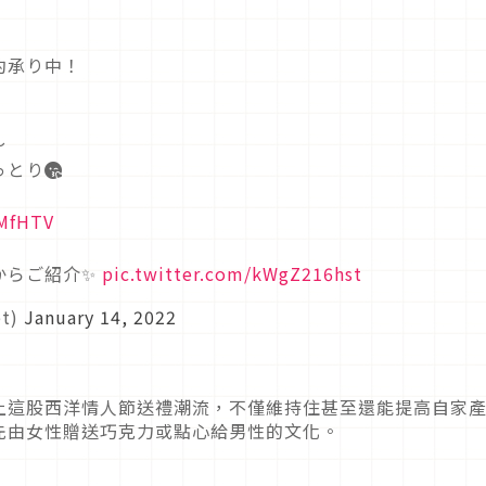
約承り中！
～
とり😘
0MfHTV
からご紹介✨
pic.twitter.com/kWgZ216hst
t)
January 14, 2022
上這股西洋情人節送禮潮流，不僅維持住甚至還能提高自家
先由女性贈送巧克力或點心給男性的文化。