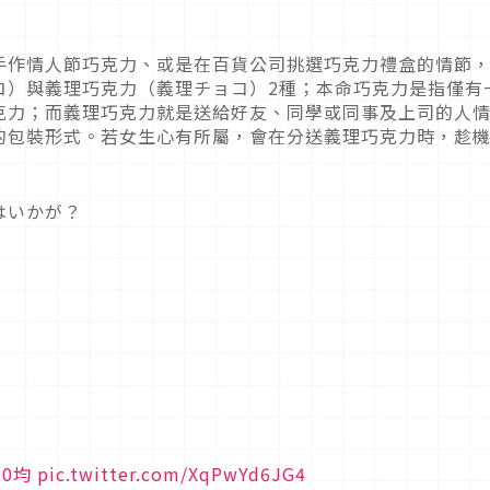
手作情人節巧克力、或是在百貨公司挑選巧克力禮盒的情節
コ）與義理巧克力（義理チョコ）2種；本命巧克力是指僅有
克力；而義理巧克力就是送給好友、同學或同事及上司的人
的包裝形式。若女生心有所屬，會在分送義理巧克力時，趁
はいかが？
00均
pic.twitter.com/XqPwYd6JG4