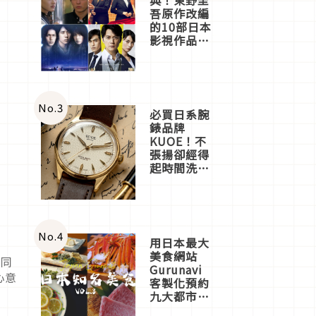
吾原作改編
的10部日本
影視作品推
薦
No.
3
必買日系腕
錶品牌
KUOE！不
張揚卻經得
起時間洗鍊
的經典之作
五選
No.
4
用日本最大
美食網站
共同
Gurunavi
心意
客製化預約
年
九大都市餐
廳，打造專