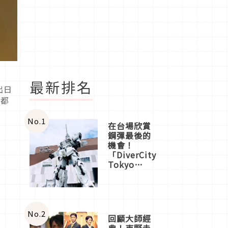
最新排名
出日
家都
No.
1
在台場欣賞
鋼彈最後的
機會！
「DiverCity
Tokyo
Plaza」搭
船、購物、
美食及夜
景，一次全
體驗
No.
2
回顧大師經
典！東野圭