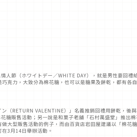
情人節（ホワイトデー／WHITE DAY），就是男性要回禮
是巧克力，大致分為棉花糖，也可以是糖果及餅乾，都有各
（RETURN VALENTINE）」名義推銷回禮用餅乾，後
棉花糖販售活動；另一說是和菓子老舖「石村萬盛堂」推出棉
有做大型販售活動的例子，而由百貨店岩田屋建議以「棉花
在3月14日舉辦活動。