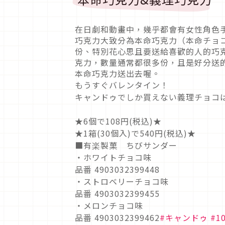
在日劇和動畫中，幾乎都會有女性角色
巧克力大致分為本命巧克力（本命チョ
份、特別花心思且要送給喜歡的人的巧
克力，數量通常都很多份，且是好分送
本命巧克力送出去喔。
もうすぐバレンタイン！
キャンドゥでしか買えない義理チョコ
★6個で108円(税込)★
★1箱(30個入)で540円(税込)★
■有楽製菓 ちびサンダー
・ホワイトチョコ味
品番 4903032399448
・ストロベリーチョコ味
品番 4903032399455
・メロンチョコ味
品番 4903032399462
#キャンドゥ
#1