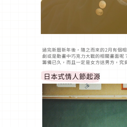
過完新曆新年後，隨之而來的2月有個相
劇或是動畫中巧克力大戰的相關畫面呢
籌備已久，而且一定是女方送男方，究
日本式情人節起源