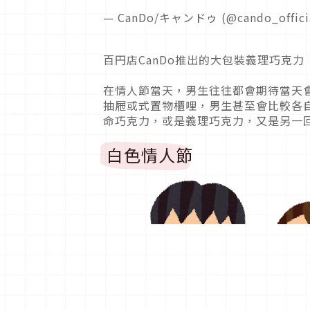
— CanDo/キャンドゥ (@cando_offici
百円店CanDo推出的大包裝義理巧克力
在情人節當天，男生往往都會期待當天
抽屜或式置物櫃哩，男生甚至會比較各
命巧克力，或是義理巧克力，又是另一
白色情人節