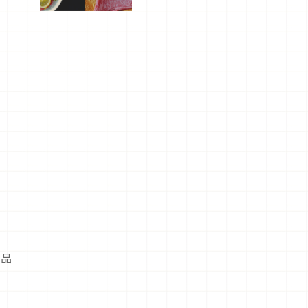
屬美食體
驗！
產品