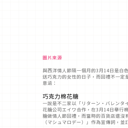
圖片來源
與西洋情人節隔一個月的3月14日是白色
送巧克力的女性的日子，而回禮不一定
意涵：
巧克力棉花糖
一說是不二家以「リターン・バレンタイン
花糖公司エイワ合作，在3月14日舉行
糖做情人節回禮，而當時的百貨店還沒
（マシュマロデー）」作為宣傳詞，並訂