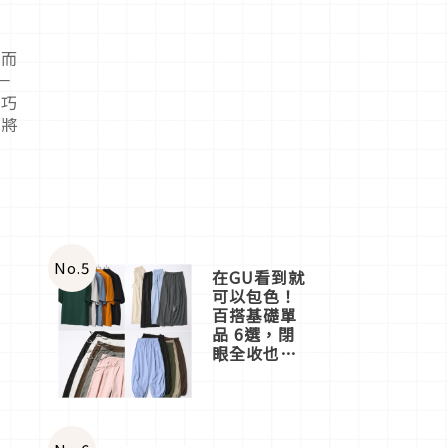
，而
一
情巧
機將
No.
5
在GU看到就
可以包色！
百搭基礎單
品 6選，閉
眼全收也不
心疼