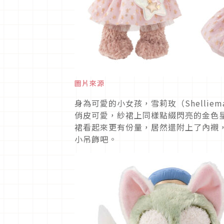
圖片來源
身為可愛的小女孩，雪莉玫（Shelli
俏皮可愛，紗裙上同樣點綴閃亮的金色
裙看起來更有份量，居然還附上了內襯
小吊飾吧。