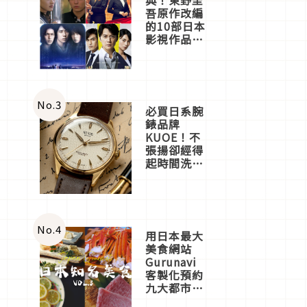
吾原作改編
的10部日本
影視作品推
薦
No.
3
必買日系腕
錶品牌
KUOE！不
張揚卻經得
起時間洗鍊
的經典之作
五選
No.
4
用日本最大
美食網站
Gurunavi
客製化預約
九大都市餐
廳，打造專