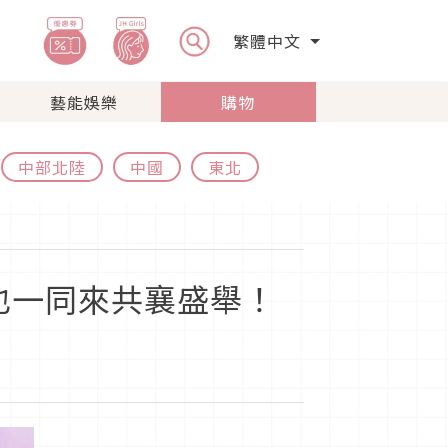
繁體中文
藝能娛樂
購物
中部北陸
中國
東北
也一同來共襄盛舉！