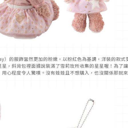
emay）的服飾當然更加的粉嫩，以粉紅色為基調，洋裝的款式
星星，斜背包裡面據說裝滿了雪莉玫所收集的星星喔！為了
，用心程度令人驚嘆。沒有娃娃且不想購入，也沒關係那就