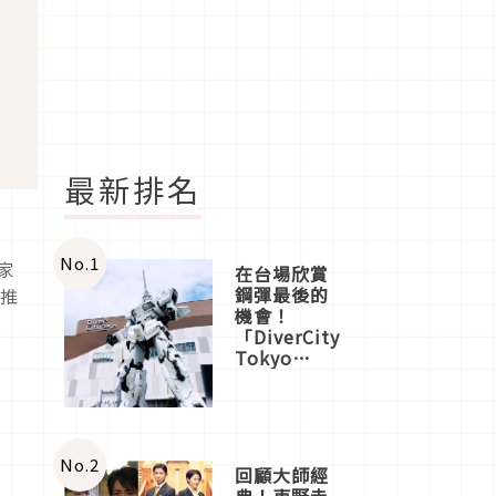
最新排名
No.
1
家
在台場欣賞
鋼彈最後的
，推
機會！
「DiverCity
Tokyo
Plaza」搭
船、購物、
美食及夜
景，一次全
體驗
No.
2
回顧大師經
典！東野圭