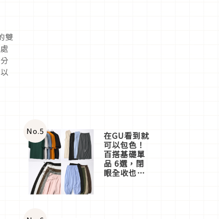
的雙
股處
要分
可以
No.
5
在GU看到就
可以包色！
百搭基礎單
品 6選，閉
眼全收也不
心疼