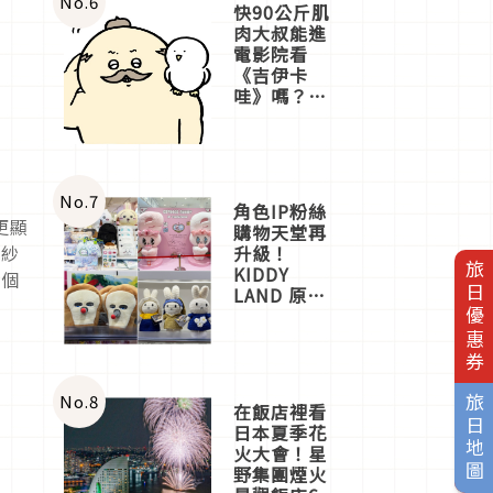
No.
6
快90公斤肌
肉大叔能進
電影院看
《吉伊卡
哇》嗎？日
本重金屬樂
團「打首」
會長與
nagano老師
一同給出了
No.
7
角色IP粉絲
答案
更顯
購物天堂再
升級！
讓紗
旅日優惠券
KIDDY
來個
LAND 原宿
店吉伊卡哇
迎客，新開
幕
OMOKADO
店3分即達
No.
8
旅日地圖
在飯店裡看
日本夏季花
火大會！星
野集團煙火