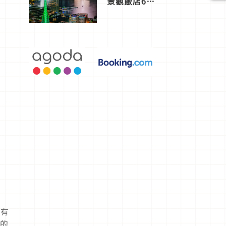
景觀飯店6
選，讓你不
用人擠人悠
閒欣賞
所有
飾的