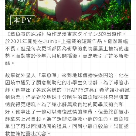
《章魚嗶的原罪》原作是漫畫家タイザン5的出道作，
於2021年開始在Jump+上連載的短篇作品。雖然篇幅
不長，但是每次更新都因為衝擊的劇情屢屢上推特的趨
勢。而動畫於今年六月底開播後，更是吸引了許多新粉
絲。
故事從外星人「章魚嗶」來到地球傳播快樂開始，他在
困境中遇到了願意幫助他的小學生久世靜。為了報答小
靜，他拿出了各式各樣的「HAPPY道具」希望讓小靜感
到快樂，但是對於地球十分陌生的章魚嗶往往只是讓事
情變得更糟糕。為了讓小靜與欺負她的同學茉莉奈和
好，他拿出了一條可以修復感情的絲帶，但最終卻被小
靜拿來上吊自殺。為了想辦法挽救小靜的生命，章魚嗶
拿出了可以回溯時間的道具，回到小靜自殺前，試圖拯
救並讓她露出笑容。