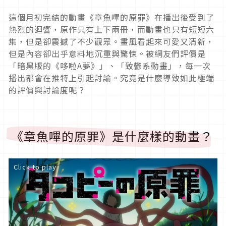
這個月初完結的動畫《章魚嗶的原罪》在播出後受到了
熱烈的迴響，原作只有上下兩冊，而動畫也只有短短六
集，但是卻震撼了不少觀眾。畫風看起來可愛又清新，
但是內容卻出乎意料地沉重與驚悚。被網友們評價是
「暗黑版的《哆啦A夢》」、「致鬱系動畫」，每一次
播出都會在推特上引起討論。究竟是什麼導致如此極端
的評價與討論度呢？
《章魚嗶的原罪》是什麼樣的動畫？
Click to play