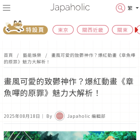
繁
東京
關西近畿
關東
首頁
藝能娛樂
畫風可愛的致鬱神作？爆紅動畫《章魚嗶
的原罪》魅力大解析！
畫風可愛的致鬱神作？爆紅動畫《章
魚嗶的原罪》魅力大解析！
2025年08月18日
｜ By
Japaholic 編輯部