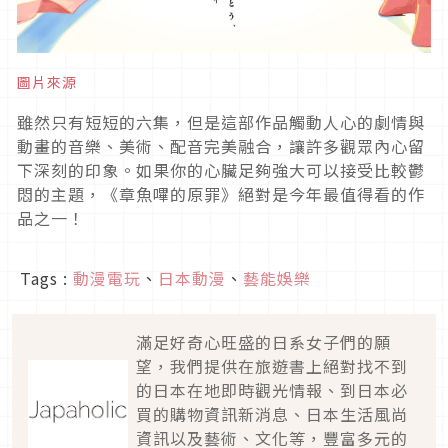
圖片來源
雖然只有短短的六集，但是這部作品觸動人心的劇情與
動畫的音樂、美術、配音完美融合，讓許多觀眾內心留
下深刻的印象。如果你的心臟足夠強大可以接受比較鬱
悶的主題，《章魚嗶的原罪》絕對是今年最值得看的作
品之一！
Tags :
動漫電玩
、
日本動漫
、
藝能娛樂
滿足好奇心旺盛的日系女子們的願
望，我們提供在旅遊書上絕對找不到
的日本在地即時觀光情報、到日本必
買的購物資訊新消息、日本生活風尚
資訊以及藝術、文化等，豐富多元的