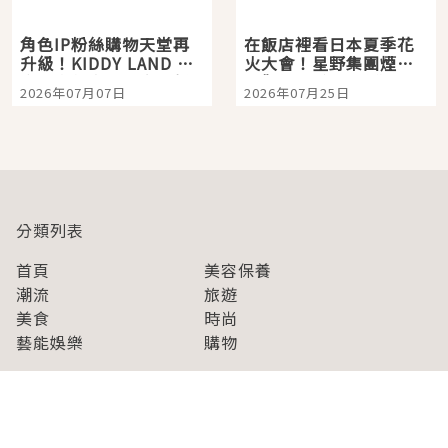
角色IP粉絲購物天堂再
在飯店裡看日本夏季花
升級！KIDDY LAND 原
火大會！星野集團煙火
宿店吉伊卡哇迎客，新
景觀飯店6選，讓你不用
2026年07月07日
2026年07月25日
開幕 OMOKADO 店3分
人擠人悠閒欣賞
即達
分類列表
首頁
美容保養
潮流
旅遊
美食
時尚
藝能娛樂
購物
關於Japaholic
關於我們
免責事項