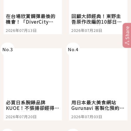
在台場欣賞鋼彈最後的
回顧大師經典！東野圭
機會！「DiverCity
吾原作改編的10部日本
Tokyo Plaza」搭船、
影視作品推薦
Share
2026年07月13日
2026年07月28日
購物、美食及夜景，一
次全體驗
No.
3
No.
4
必買日系腕錶品牌
用日本最大美食網站
KUOE！不張揚卻經得起
Gurunavi 客製化預約九
時間洗鍊的經典之作五
大都市餐廳，打造專屬
2026年07月20日
2026年07月03日
選
美食體驗！