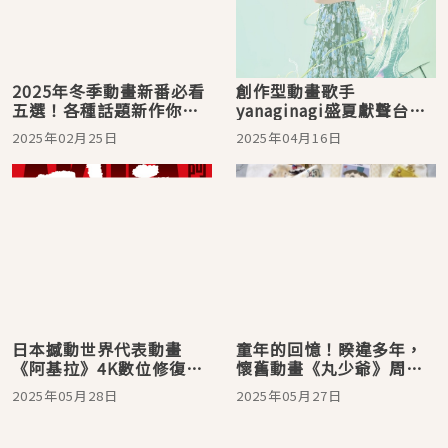
2025年冬季動畫新番必看
創作型動畫歌手
五選！各種話題新作你都
yanaginagi盛夏獻聲台
看過了嗎？
北！全新巡演「透明」揭
2025年02月25日
2025年04月16日
開音樂新篇章
日本撼動世界代表動畫
童年的回憶！睽違多年，
《阿基拉》4K數位修復版
懷舊動畫《丸少爺》周邊
6月24日全台經典重映！
新品上市，一系列生活雜
2025年05月28日
2025年05月27日
貨甜甜價就能入手