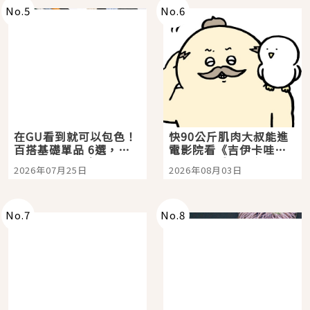
No.
5
No.
6
在GU看到就可以包色！
快90公斤肌肉大叔能進
百搭基礎單品 6選，閉
電影院看《吉伊卡哇》
眼全收也不心疼
嗎？日本重金屬樂團
2026年07月25日
2026年08月03日
「打首」會長與nagano
老師一同給出了答案
No.
7
No.
8