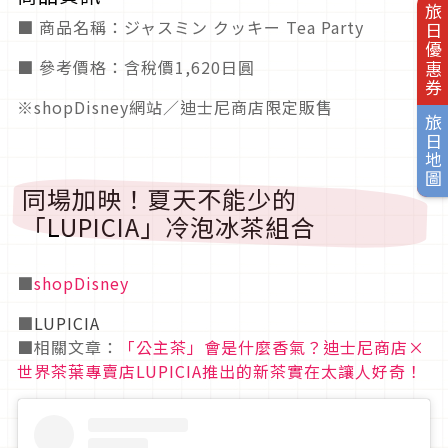
旅日優惠券
■ 商品名稱：ジャスミン クッキー Tea Party
■ 參考價格：含稅價1,620日圓
※shopDisney網站／迪士尼商店限定販售
旅日地圖
同場加映！夏天不能少的
「LUPICIA」冷泡冰茶組合
■
shopDisney
■
LUPICIA
■相關文章：
「公主茶」會是什麼香氣？迪士尼商店×
世界茶葉專賣店LUPICIA推出的新茶實在太讓人好奇！