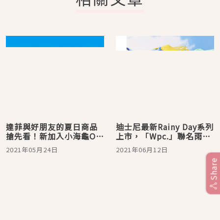
達菲與好朋友的夏日商品
迪士尼最新Rainy Day系列
搶先看！新加入小海龜Olu
上市，「Wpc.」聯名雨具
小物與可愛達菲風扇讓你
可愛又實用！
2021年05月24日
2021年06月12日
在家也很迪士尼
Share