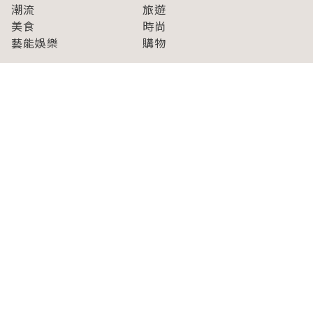
潮流
旅遊
美食
時尚
藝能娛樂
購物
關於Japaholic
關於我們
免責事項
寫手招募
Japaholic Girls招募
廣告、合作洽談
關鍵字列表
お問い合わせ
看看更多有關Japaholic！