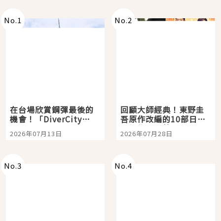
No.
1
No.
2
在台場欣賞鋼彈最後的
回顧大師經典！東野圭
機會！「DiverCity
吾原作改編的10部日本
Tokyo Plaza」搭船、
影視作品推薦
2026年07月13日
2026年07月28日
購物、美食及夜景，一
次全體驗
No.
3
No.
4