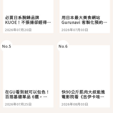
必買日系腕錶品牌
用日本最大美食網站
KUOE！不張揚卻經得起
Gurunavi 客製化預約九
時間洗鍊的經典之作五
大都市餐廳，打造專屬
2026年07月20日
2026年07月03日
選
美食體驗！
No.
5
No.
6
在GU看到就可以包色！
快90公斤肌肉大叔能進
百搭基礎單品 6選，閉
電影院看《吉伊卡哇》
眼全收也不心疼
嗎？日本重金屬樂團
2026年07月25日
2026年08月03日
「打首」會長與nagano
老師一同給出了答案