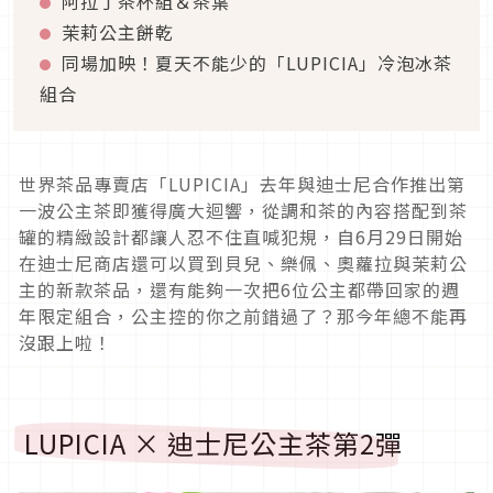
阿拉丁茶杯組＆茶葉
茉莉公主餅乾
同場加映！夏天不能少的「LUPICIA」冷泡冰茶
組合
世界茶品專賣店「LUPICIA」去年與迪士尼合作推出第
一波公主茶即獲得廣大迴響，從調和茶的內容搭配到茶
罐的精緻設計都讓人忍不住直喊犯規，自6月29日開始
在迪士尼商店還可以買到貝兒、樂佩、奧蘿拉與茉莉公
主的新款茶品，還有能夠一次把6位公主都帶回家的週
年限定組合，公主控的你之前錯過了？那今年總不能再
沒跟上啦！
LUPICIA × 迪士尼公主茶第2彈