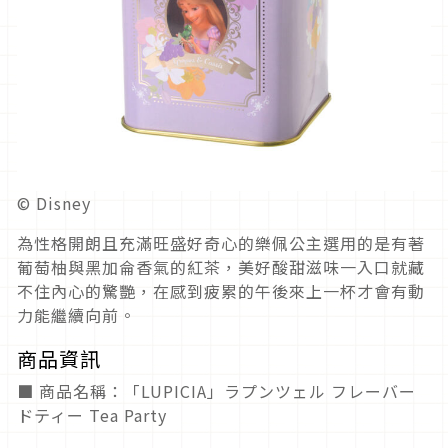
© Disney
為性格開朗且充滿旺盛好奇心的樂佩公主選用的是有著
葡萄柚與黑加侖香氣的紅茶，美好酸甜滋味一入口就藏
不住內心的驚艷，在感到疲累的午後來上一杯才會有動
力能繼續向前。
商品資訊
■ 商品名稱：「LUPICIA」ラプンツェル フレーバー
ドティー Tea Party