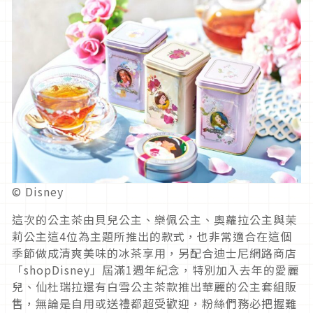
© Disney
這次的公主茶由貝兒公主、樂佩公主、奧蘿拉公主與茉
莉公主這4位為主題所推出的款式，也非常適合在這個
季節做成清爽美味的冰茶享用，另配合迪士尼網路商店
「shopDisney」屆滿1週年紀念，特別加入去年的愛麗
兒、仙杜瑞拉還有白雪公主茶款推出華麗的公主套組販
售，無論是自用或送禮都超受歡迎，粉絲們務必把握難