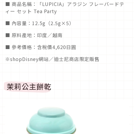
■ 商品名稱：「LUPICIA」アラジン フレーバードテ
ィー セット Tea Party
■ 內容量：12.5g（2.5g×5）
■ 原料產地：印度／越南
■ 參考價格：含稅價4,620日圓
※shopDisney網站／迪士尼商店限定販售
茉莉公主餅乾