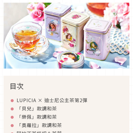
目次
LUPICIA × 迪士尼公主茶第2彈
「貝兒」款調和茶
「樂佩」款調和茶
「奧蘿拉」款調和茶