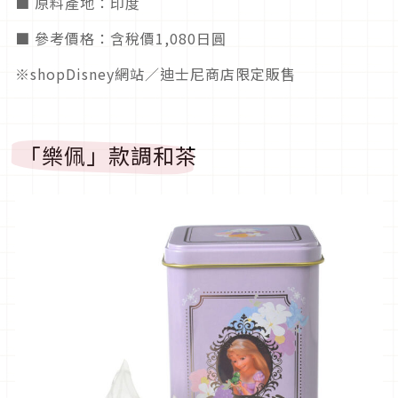
■ 原料產地：印度
■ 參考價格：含稅價1,080日圓
※shopDisney網站／迪士尼商店限定販售
「樂佩」款調和茶