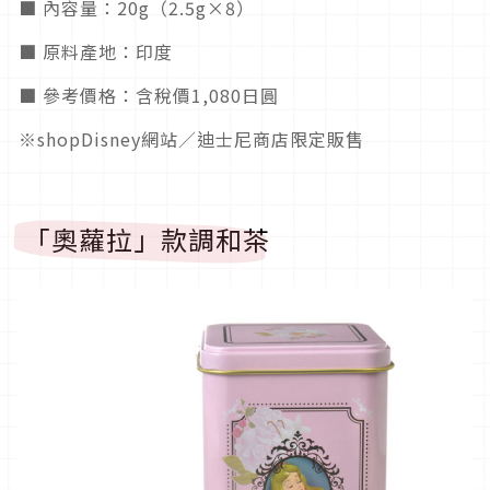
■ 內容量：20g（2.5g×8）
■ 原料產地：印度
■ 參考價格：含稅價1,080日圓
※shopDisney網站／迪士尼商店限定販售
「奧蘿拉」款調和茶