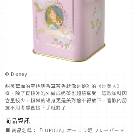
© Disney
甜美華麗的蜜桃與香草茶香就像是優雅的《睡美人》一
樣，除了直接沖泡外做成奶茶也超級享受，這款咖啡因
含量較少，粉嫩的罐身更是美到捨不得放下，喜歡的朋
友不用考慮直接下手就對了。
商品資訊
■ 商品名稱：「LUPICIA」オーロラ姫 フレーバード