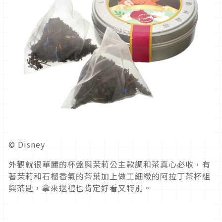
© Disney
外觀就很華麗的杯盤與茉莉公主款調和茶真心必收，有
著茉莉和石榴香氣的茶葉加上做工細緻的阿拉丁茶杯組
與茶匙，拿來送禮也肯定好看又特別。