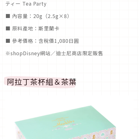
ティー Tea Party
■ 內容量：20g（2.5g×8）
■ 原料產地：斯里蘭卡
■ 參考價格：含稅價1,080日圓
※shopDisney網站／迪士尼商店限定販售
阿拉丁茶杯組＆茶葉