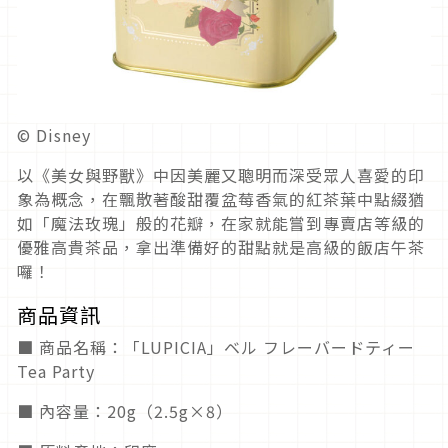
© Disney
以《美女與野獸》中因美麗又聰明而深受眾人喜愛的印
象為概念，在飄散著酸甜覆盆莓香氣的紅茶葉中點綴猶
如「魔法玫瑰」般的花瓣，在家就能嘗到專賣店等級的
優雅高貴茶品，拿出準備好的甜點就是高級的飯店午茶
囉！
商品資訊
■ 商品名稱：「LUPICIA」ベル フレーバードティー
Tea Party
■ 內容量：20g（2.5g×8）