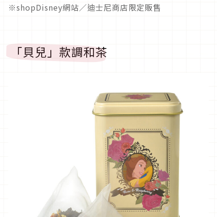
※shopDisney網站／迪士尼商店限定販售
「貝兒」款調和茶