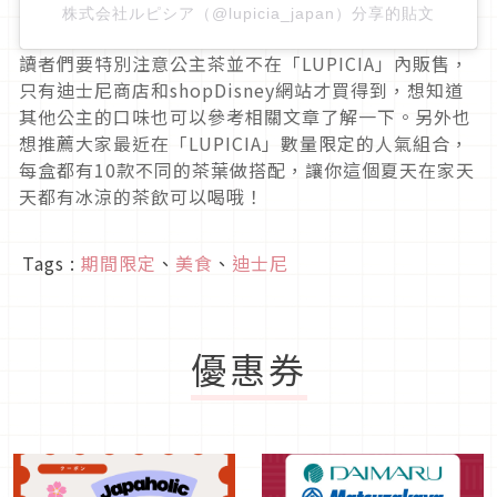
株式会社ルピシア（@lupicia_japan）分享的貼文
讀者們要特別注意公主茶並不在「LUPICIA」內販售，
只有迪士尼商店和shopDisney網站才買得到，想知道
其他公主的口味也可以參考相關文章了解一下。另外也
想推薦大家最近在「LUPICIA」數量限定的人氣組合，
每盒都有10款不同的茶葉做搭配，讓你這個夏天在家天
天都有冰涼的茶飲可以喝哦！
Tags :
期間限定
、
美食
、
迪士尼
優惠券