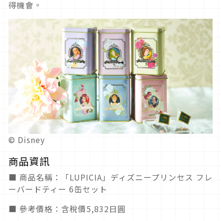
得機會。
© Disney
商品資訊
■ 商品名稱：「LUPICIA」ディズニープリンセス フレ
ーバードティー 6缶セット
■ 參考價格：含稅價5,832日圓