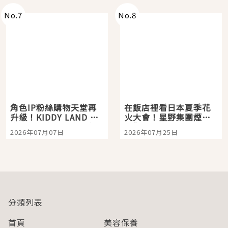
No.
7
No.
8
角色IP粉絲購物天堂再
在飯店裡看日本夏季花
升級！KIDDY LAND 原
火大會！星野集團煙火
宿店吉伊卡哇迎客，新
景觀飯店6選，讓你不用
2026年07月07日
2026年07月25日
開幕 OMOKADO 店3分
人擠人悠閒欣賞
即達
分類列表
首頁
美容保養