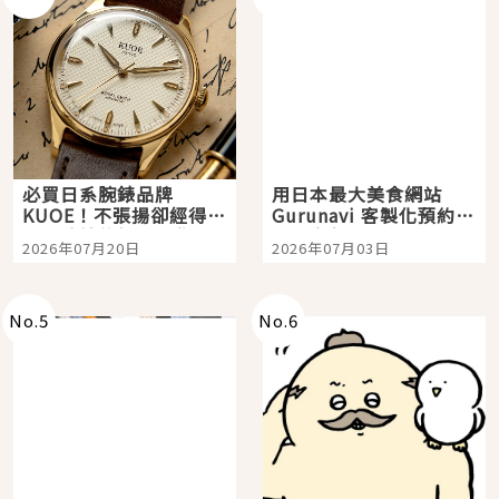
必買日系腕錶品牌
用日本最大美食網站
KUOE！不張揚卻經得起
Gurunavi 客製化預約九
時間洗鍊的經典之作五
大都市餐廳，打造專屬
2026年07月20日
2026年07月03日
選
美食體驗！
No.
5
No.
6