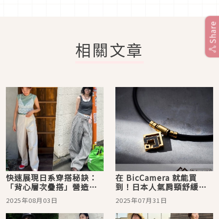
Share
相關文章
快速展現日系穿搭秘訣：
在 BicCamera 就能買
「背心層次疊搭」營造
到！日本人氣肩頸舒緩品
2025搶眼注目印象
牌Colantotte必買人氣商
2025年08月03日
2025年07月31日
品！從時尚穿搭到居家，
啟動健康與質感兼備生活