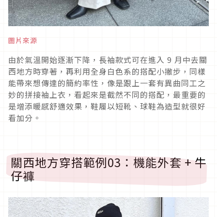
圖片來源
由於氣溫開始逐漸下降，長袖款式可在進入
9
月中去關
西地方時穿著，再利用全身白色系的搭配小撇步，同樣
能帶來想傳達的簡約率性，像是跟上一套有異曲同工之
妙的拼接袖上衣，看起來是截然不同的搭配，最重要的
是增添暖感舒適效果，鞋履以短靴、球鞋為造型就很好
看加分。
關西地方穿搭範例
03
：機能外套
+
牛
仔褲