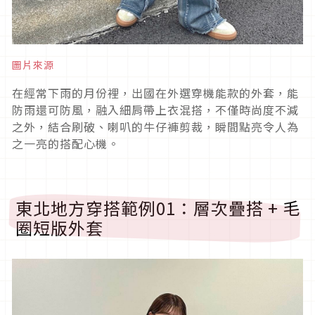
圖片來源
在經常下雨的月份裡，出國在外選穿機能款的外套，能
防雨還可防風，融入細肩帶上衣混搭，不僅時尚度不減
之外，結合刷破、喇叭的牛仔褲剪裁，瞬間點亮令人為
之一亮的搭配心機。
東北地方穿搭範例
01
：層次疊搭
+ 毛
圈短版外套