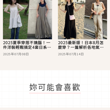
2025夏季穿搭不燒腦！一
2025最新版！日本8月怎
件洋裝輕鬆搞定4套日系造
麼穿？一篇解析各地氣
型
溫，輕鬆打造兼具時髦感
2025年07月08日
2025年07月14日
的日系出遊穿搭
妳可能會喜歡