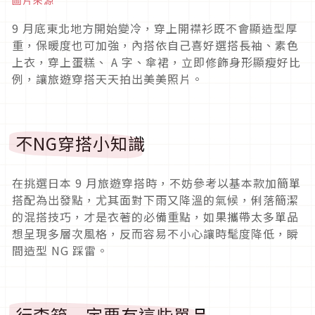
9
月底東北地方開始變冷，穿上開襟衫既不會顯造型厚
重，保暖度也可加強，內搭依自己喜好選搭長袖、素色
上衣，穿上蛋糕、
A
字、傘裙，立即修飾身形顯瘦好比
例，讓旅遊穿搭天天拍出美美照片。
不
NG
穿搭小知識
在挑選日本
9
月旅遊穿搭時，不妨參考以基本款加簡單
搭配為出發點，尤其面對下雨又降溫的氣候，俐落簡潔
的混搭技巧，才是衣著的必備重點，如果攜帶太多單品
想呈現多層次風格，反而容易不小心讓時髦度降低，瞬
間造型
NG
踩雷。
行李箱一定要有這些單品