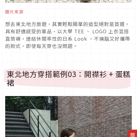
圖片來源
想去東北地方旅遊，其實輕鬆簡單的造型絕對是首選，
具有舒適感受的單品，以大學
TEE
、
LOGO
上衣混搭
直筒褲，連結休閒率性的日系
Look
，不燒腦又好攜帶
的款式，即使每天穿也沒問題。
東北地方穿搭範例
03
：開襟衫
+
蛋糕
裙