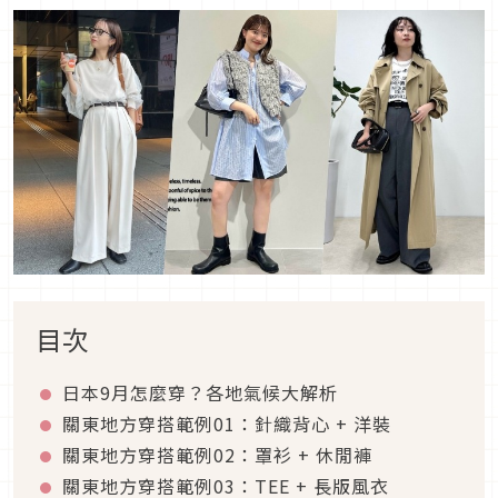
目次
日本
9
月怎麼穿？各地氣候大解析
關東地方穿搭範例
01
：針織背心
+
洋裝
關東地方穿搭範例
02
：罩衫
+
休閒褲
關東地方穿搭範例
03
：
TEE +
長版風衣