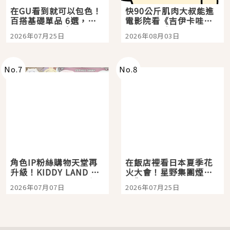
在GU看到就可以包色！
快90公斤肌肉大叔能進
百搭基礎單品 6選，閉
電影院看《吉伊卡哇》
眼全收也不心疼
嗎？日本重金屬樂團
2026年07月25日
2026年08月03日
「打首」會長與nagano
老師一同給出了答案
No.
7
No.
8
角色IP粉絲購物天堂再
在飯店裡看日本夏季花
升級！KIDDY LAND 原
火大會！星野集團煙火
宿店吉伊卡哇迎客，新
景觀飯店6選，讓你不用
2026年07月07日
2026年07月25日
開幕 OMOKADO 店3分
人擠人悠閒欣賞
即達