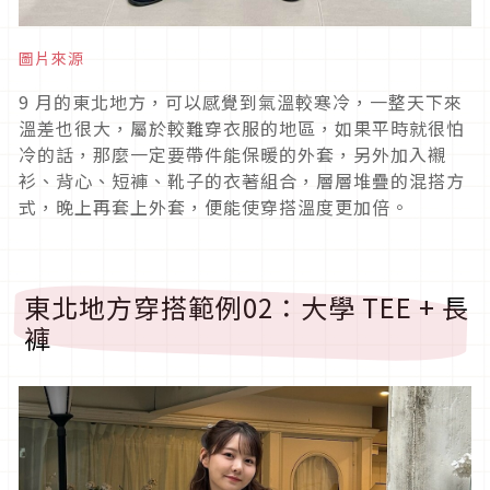
圖片來源
9
月的東北地方，可以感覺到氣溫較寒冷，一整天下來
溫差也很大，屬於較難穿衣服的地區，如果平時就很怕
冷的話，那麼一定要帶件能保暖的外套，另外加入襯
衫、背心、短褲、靴子的衣著組合，層層堆疊的混搭方
式，晚上再套上外套，便能使穿搭溫度更加倍。
東北地方穿搭範例
02
：大學
TEE +
長
褲