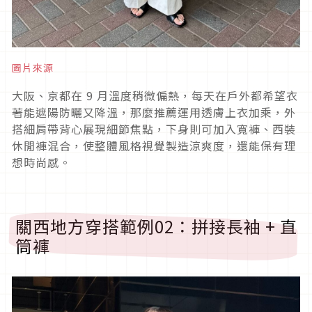
圖片來源
大阪、京都在
9
月溫度稍微偏熱，每天在戶外都希望衣
著能遮陽防曬又降溫，那麼推薦運用透膚上衣加乘，外
搭細肩帶背心展現細節焦點，下身則可加入寬褲、西裝
休閒褲混合，使整體風格視覺製造涼爽度，還能保有理
想時尚感。
關西地方穿搭範例
02
：拼接長袖
+
直
筒褲