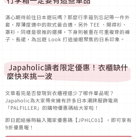
滿心期待前往日本遊玩嗎？那麼行李箱別忘記帶一件外
套，厚薄度適中的款式最合適，另外
TEE
、開襟衫、
罩衫，同樣是很推的選擇，下身則著重在可重複穿的褲
子、長裙，為出遊
Look
打造搶眼聚焦的日系印象。
Japaholic讀者限定優惠！衣櫃缺什
麼快來挑一波
文章看完是否發現到衣櫃裡還少了哪件單品呢？
Japaholic為大家帶來擁有許多日本潮牌服飾電商
「PALFILLER」的購物優惠碼給大家啦！
即日起結帳時輸入獨家優惠碼【JPHLC01】，即可享有
9折優惠喔！