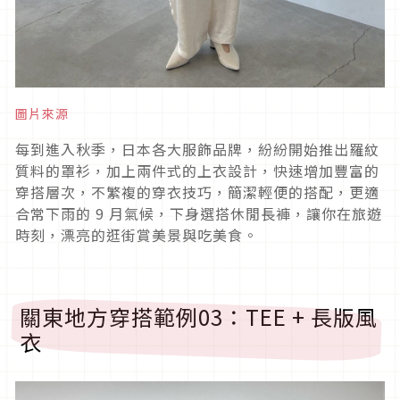
圖片來源
每到進入秋季，日本各大服飾品牌，紛紛開始推出羅紋
質料的罩衫，加上兩件式的上衣設計，快速增加豐富的
穿搭層次，不繁複的穿衣技巧，簡潔輕便的搭配，更適
合常下雨的
9
月氣候，下身選搭休閒長褲，讓你在旅遊
時刻，漂亮的逛街賞美景與吃美食。
關東地方穿搭範例
03
：
TEE +
長版風
衣