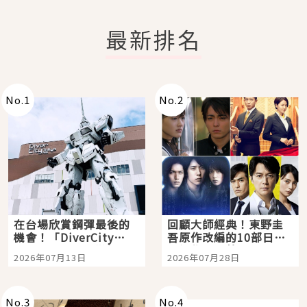
最新排名
No.
1
No.
2
在台場欣賞鋼彈最後的
回顧大師經典！東野圭
機會！「DiverCity
吾原作改編的10部日本
Tokyo Plaza」搭船、
影視作品推薦
2026年07月13日
2026年07月28日
購物、美食及夜景，一
次全體驗
No.
3
No.
4