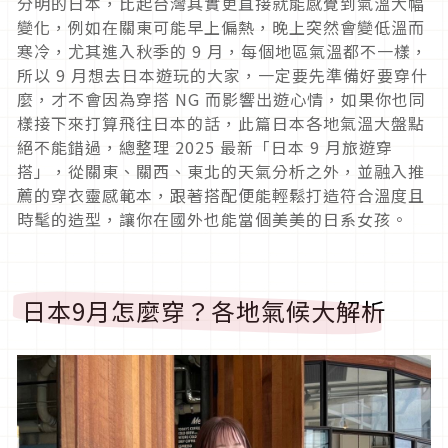
分明的日本，比起台灣其實更直接就能感覺到氣溫大幅
變化，例如在關東可能早上偏熱，晚上突然會變低溫而
寒冷，尤其進入秋季的
9
月，每個地區氣溫都不一樣，
所以
9
月想去日本遊玩的大家，一定要先準備好要穿什
麼，才不會因為穿搭
NG
而影響出遊心情，如果你也同
樣接下來打算飛往日本的話，此篇日本各地氣溫大盤點
絕不能錯過，總整理
2025
最新「日本
9
月旅遊穿
搭」，從關東、關西、東北的天氣分析之外，並融入推
薦的穿衣靈感範本，跟著搭配便能輕鬆打造符合溫度且
時髦的造型，讓你在國外也能當個美美的日系女孩。
日本
9
月怎麼穿？各地氣候大解析