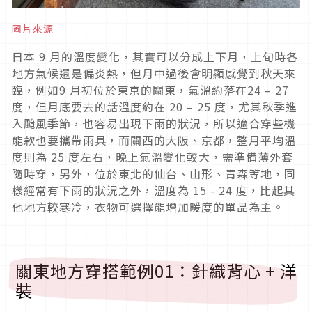
圖片來源
日本
9
月的溫度變化，其實可以分成上下月，上旬時各
地方氣候還是偏炎熱，但月中過後會明顯感覺到秋天來
臨，例如
9
月初位於東京的關東，氣溫約落在
24 – 27
度，但月底要去的話溫度約在
20 – 25
度，尤其秋季進
入颱風季節，也容易出現下雨的狀況，所以適合穿些機
能款也要攜帶雨具，而關西的大阪、京都，整月平均溫
度則為
25
度左右，晚上氣溫變化較大，需準備薄外套
隨時穿，另外，位於東北的仙台、山形、青森等地，同
樣經常有下雨的狀況之外，溫度為
15 - 24
度，比起其
他地方較寒冷，衣物可選擇能增加暖度的單品為主。
關東地方穿搭範例
01
：針織背心
+
洋
裝