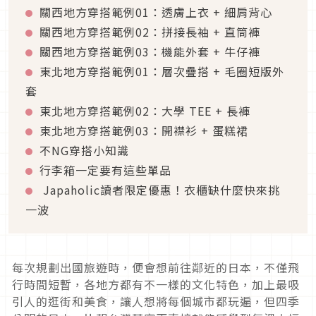
關西地方穿搭範例
01
：透膚上衣
+
細肩背心
關西地方穿搭範例
02
：拼接長袖
+
直筒褲
關西地方穿搭範例
03
：機能外套
+
牛仔褲
東北地方穿搭範例
01
：層次疊搭
+ 毛圈短版外
套
東北地方穿搭範例
02
：大學
TEE +
長褲
東北地方穿搭範例
03
：開襟衫
+
蛋糕裙
不
NG
穿搭小知識
行李箱一定要有這些單品
Japaholic讀者限定優惠！衣櫃缺什麼快來挑
一波
每次規劃出國旅遊時，便會想前往鄰近的日本，不僅飛
行時間短暫，各地方都有不一樣的文化特色，加上最吸
引人的逛街和美食，讓人想將每個城市都玩遍，但四季