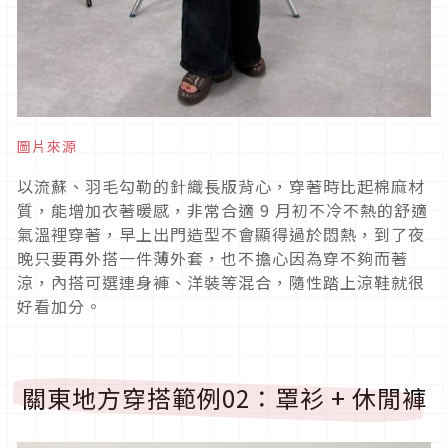
圖片來源
以流蘇、羽毛勾勒的針織長版背心，穿著時比起棉麻材
質，能增加衣著暖感，非常合適
9
月初不冷不熱的舒適
氣溫裡穿著，早上出門造型不會顯得過於悶熱，到了夜
晚只要再外搭一件薄外套，也不擔心因為穿不夠而著
涼，內搭可選連身褲、洋裝等混合，隨性踏上涼鞋就很
好看加分。
關東地方穿搭範例
02
：罩衫
+
休閒褲