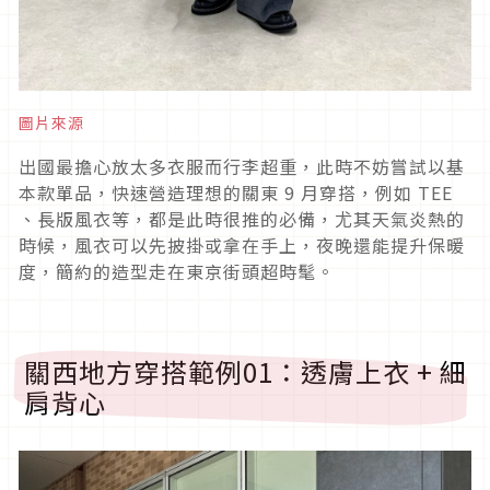
圖片來源
出國最擔心放太多衣服而行李超重，此時不妨嘗試以基
本款單品，快速營造理想的關東
9
月穿搭，例如
TEE
、長版風衣等，都是此時很推的必備，尤其天氣炎熱的
時候，風衣可以先披掛或拿在手上，夜晚還能提升保暖
度，簡約的造型走在東京街頭超時髦。
關西地方穿搭範例
01
：透膚上衣
+
細
肩背心