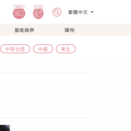
繁體中文
藝能娛樂
購物
中部北陸
中國
東北