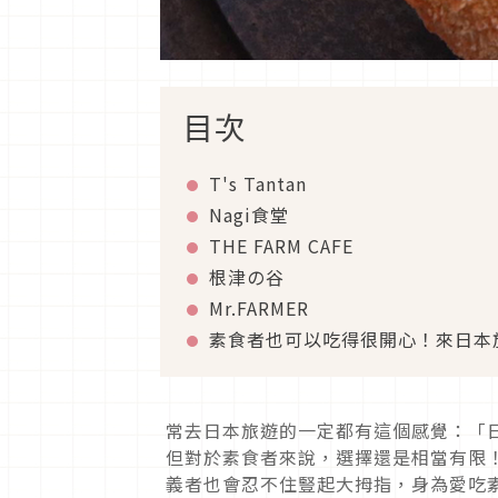
目次
T's Tantan
Nagi食堂
THE FARM CAFE
根津の谷
Mr.FARMER
素食者也可以吃得很開心！來日本
常去日本旅遊的一定都有這個感覺：「
但對於素食者來說，選擇還是相當有限
義者也會忍不住豎起大拇指，身為愛吃