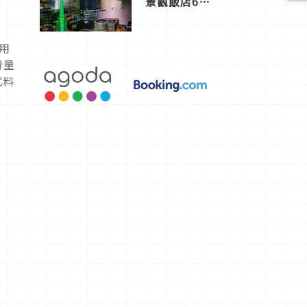
景觀飯店6
選，讓你不
用人擠人悠
閒欣賞
用
份量
式料