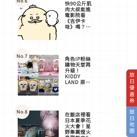
No.
6
快90公斤肌
肉大叔能進
電影院看
《吉伊卡
哇》嗎？日
本重金屬樂
團「打首」
會長與
nagano老師
一同給出了
No.
7
角色IP粉絲
答案
購物天堂再
升級！
旅日優惠券
KIDDY
LAND 原宿
店吉伊卡哇
迎客，新開
幕
OMOKADO
店3分即達
No.
8
旅日地圖
在飯店裡看
日本夏季花
火大會！星
野集團煙火