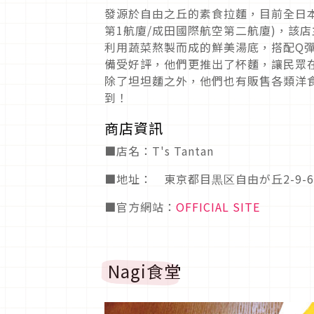
發源於自由之丘的素食拉麵，目前全日本
第1航廈/成田國際航空第二航廈)，該
利用蔬菜熬製而成的鮮美湯底，搭配Q
備受好評，他們更推出了杯麵，讓民眾在家也能
除了坦坦麵之外，他們也有販售各類洋
到！
商店資訊
■店名：T's Tantan
■地址： 東京都目黒区自由が丘2-9-6
■官方網站：
OFFICIAL SITE
Nagi食堂