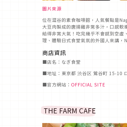
圖片來源
位在澀谷的素食咖啡館，人氣餐點是Na
大豆肉製成的唐揚雞非常多汁，口感軟嫩
給得非常大氣！吃完幾乎不會感到空虛、
理、體驗日式食堂氣氛的外國人來講，N
商店資訊
■店名：なぎ食堂
■地址：東京都 渋谷区 鶯谷町 15-10
■官方網站：
OFFICIAL SITE
THE FARM CAFE