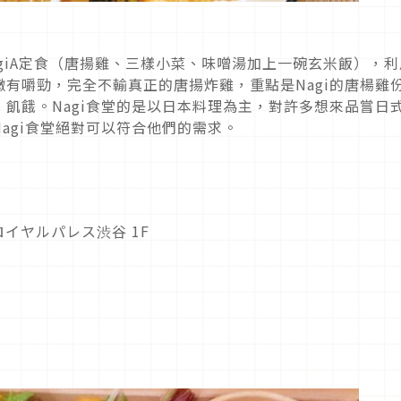
giA定食（唐揚雞、三樣小菜、味噌湯加上一碗玄米飯），利
有嚼勁，完全不輸真正的唐揚炸雞，重點是Nagi的唐楊雞
飢餓。Nagi食堂的是以日本料理為主，對許多想來品嘗日
agi食堂絕對可以符合他們的需求。
 ロイヤルパレス渋谷 1F