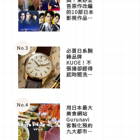
吾原作改編
的10部日本
影視作品推
薦
No.
3
必買日系腕
錶品牌
KUOE！不
張揚卻經得
起時間洗鍊
的經典之作
五選
No.
4
用日本最大
美食網站
Gurunavi
客製化預約
九大都市餐
廳，打造專