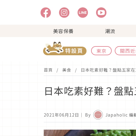
美容保養
潮流
東京
關西近
首頁
美食
日本吃素好難？盤點五家在
日本吃素好難？盤點
2021年06月12日
｜ By
Japaholic 