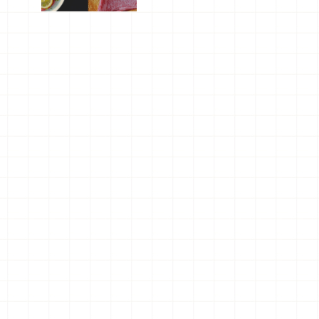
屬美食體
驗！