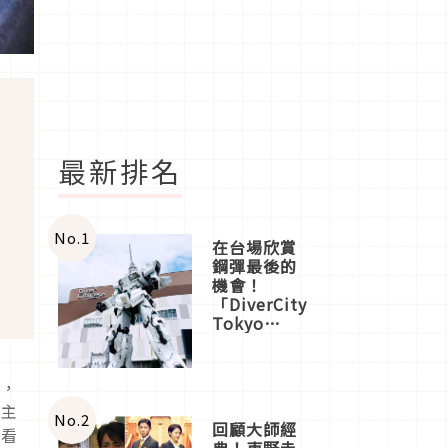
最新排名
No.
1
在台場欣賞
鋼彈最後的
機會！
「DiverCity
Tokyo
Plaza」搭
船、購物、
美食及夜
起，
景，一次全
食主
體驗
No.
2
回顧大師經
看看
典！東野圭