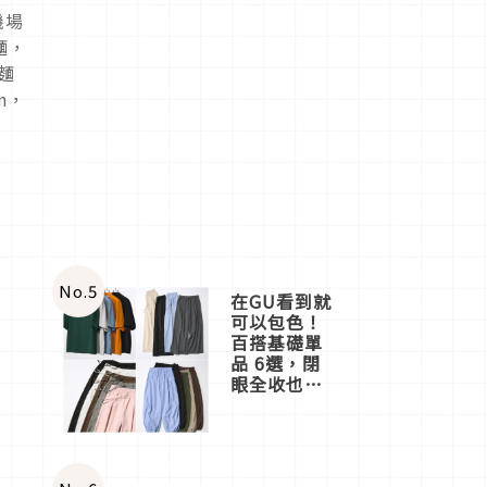
機場
麵，
麵
n，
的
No.
5
在GU看到就
可以包色！
百搭基礎單
品 6選，閉
眼全收也不
心疼