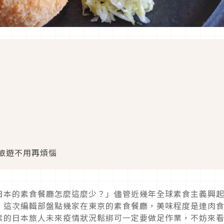
旅遊不用再煩惱
日本的素食餐廳怎麼這麼少？」儘管近幾年全球素食主義興
！這次編輯部盤點幾家在東京的素食餐廳，美味程度是連肉
素的日本旅人未來疫情狀況鬆綁可一定要做足作業，不妨來