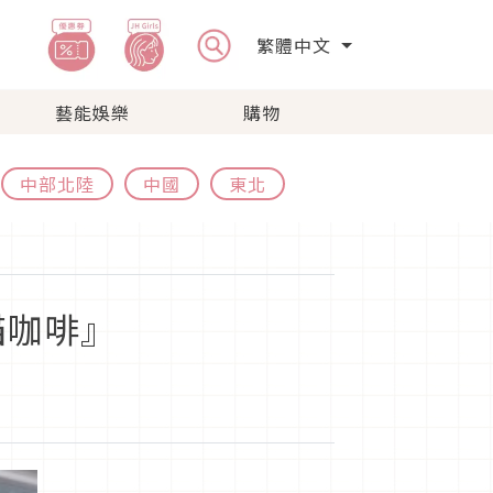
繁體中文
藝能娛樂
購物
中部北陸
中國
東北
貓咖啡』