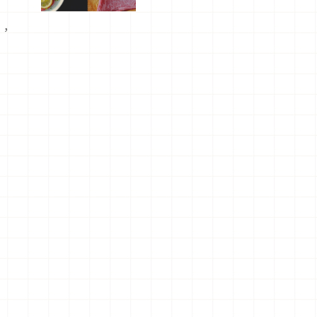
屬美食體
驗！
璃，