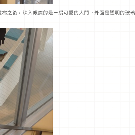
電梯之後，映入眼簾的是ㄧ扇可愛的大門。外面是透明的玻