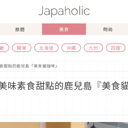
旅遊
美食
時尚
畿
關東
北海道
沖繩
九州
四國
食甜點的鹿兒島『美食貓咖啡』
美味素食甜點的鹿兒島『美食