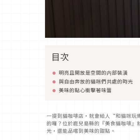
目次
明亮且開放是空間的内部裝潢
與自由奔放的貓咪們共處的時光
美味的點心衝擊著味蕾
一提到貓咖啡店，就會給人“和貓咪玩
的囉？位於鹿兒島縣的『美食貓咖啡』
光，還能品嚐到美味的甜點。