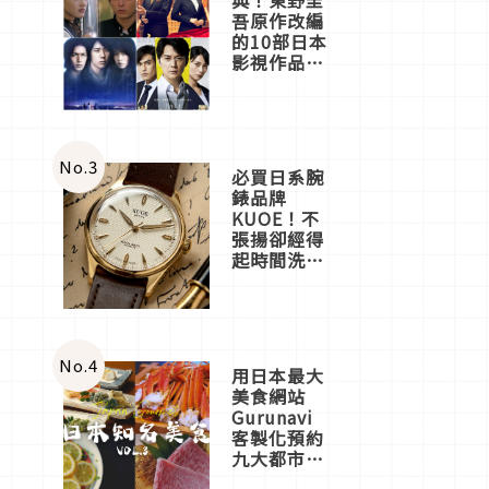
吾原作改編
的10部日本
影視作品推
薦
No.
3
必買日系腕
錶品牌
KUOE！不
張揚卻經得
起時間洗鍊
的經典之作
五選
No.
4
用日本最大
美食網站
Gurunavi
客製化預約
九大都市餐
廳，打造專