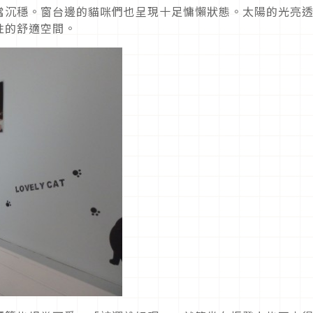
當沉穩。窗台邊的貓咪們也呈現十足慵懶狀態。太陽的光亮
性的舒適空間。