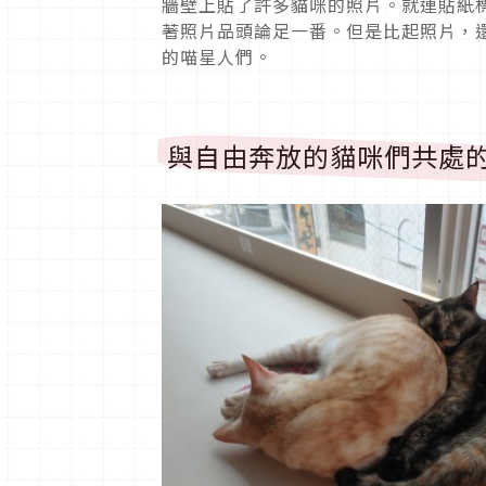
牆壁上貼了許多貓咪的照片。就連貼紙
著照片品頭論足一番。但是比起照片，
的喵星人們。
與自由奔放的貓咪們共處