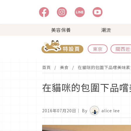
美容保養
潮流
東京
關西近
首頁
美食
在貓咪的包圍下品嚐美味素
在貓咪的包圍下品嚐
2016年07月20日
｜ By
alice lee