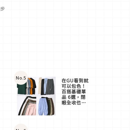
腳步
No.
5
在GU看到就
可以包色！
百搭基礎單
品 6選，閉
眼全收也不
心疼