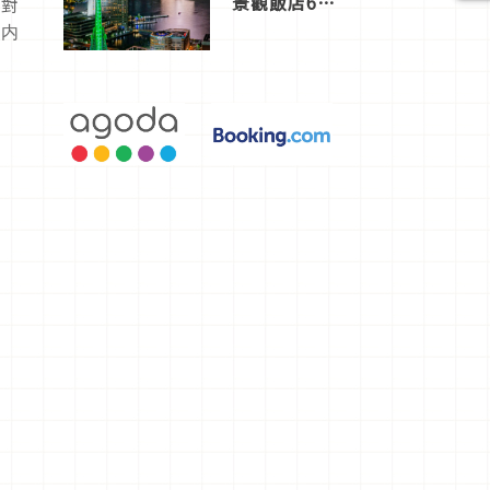
景觀飯店6
得對
選，讓你不
店内
用人擠人悠
閒欣賞