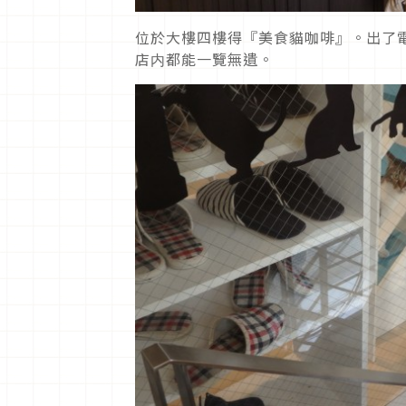
位於大樓四樓得『美食貓咖啡』。出了
店内都能一覽無遺。