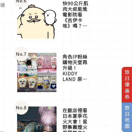
No.
6
快90公斤肌
透過
肉大叔能進
電影院看
《吉伊卡
哇》嗎？日
本重金屬樂
團「打首」
會長與
nagano老師
一同給出了
No.
7
角色IP粉絲
答案
購物天堂再
升級！
旅日優惠券
KIDDY
LAND 原宿
店吉伊卡哇
迎客，新開
幕
OMOKADO
店3分即達
No.
8
旅日地圖
在飯店裡看
日本夏季花
火大會！星
野集團煙火