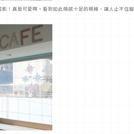
蹤影！真是可愛啊。看到如此萌感十足的視線，讓人止不住