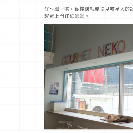
仔～細一瞧，從樓梯就能瞧見喵星人的
趕緊上門仔細瞧瞧。