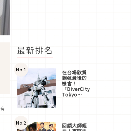
最新排名
No.
1
在台場欣賞
鋼彈最後的
機會！
「DiverCity
Tokyo
Plaza」搭
船、購物、
要有
美食及夜
時
景，一次全
體驗
No.
2
回顧大師經
典！東野圭