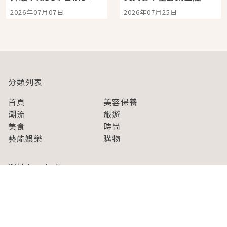
宿店吉伊卡哇迎客，新
景觀飯店6選，讓你不用
2026年07月07日
2026年07月25日
開幕 OMOKADO 店3分
人擠人悠閒欣賞
即達
分類列表
首頁
美容保養
潮流
旅遊
美食
時尚
藝能娛樂
購物
關於Japaholic
關於我們
免責事項
寫手招募
Japaholic Girls招募
廣告、合作洽談
關鍵字列表
お問い合わせ