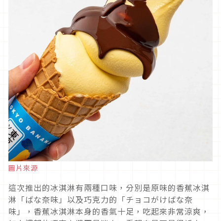
圖片來源
這次推出的冰淇淋有兩種口味，分別是原味的香蕉冰淇
淋「ばな奈味」以及巧克力的「チョコがけばな奈
味」，香蕉冰淇淋本身的香氣十足，吃起來非常涼爽，