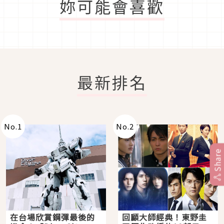
妳可能會喜歡
最新排名
No.
1
No.
2
Share
在台場欣賞鋼彈最後的
回顧大師經典！東野圭