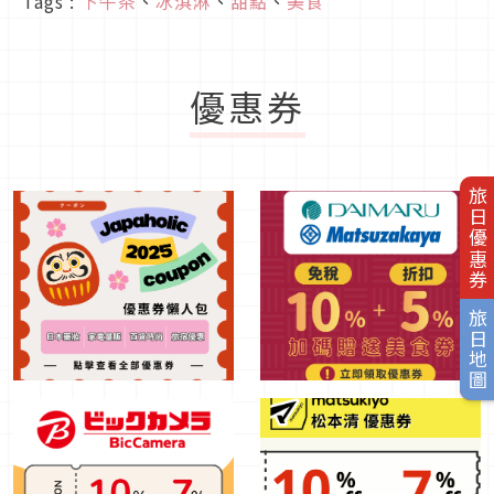
Tags :
下午茶
、
冰淇淋
、
甜點
、
美食
優惠券
旅日優惠券
旅日地圖