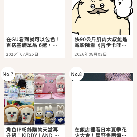
在GU看到就可以包色！
快90公斤肌肉大叔能進
百搭基礎單品 6選，閉
電影院看《吉伊卡哇》
眼全收也不心疼
嗎？日本重金屬樂團
2026年07月25日
2026年08月03日
「打首」會長與nagano
老師一同給出了答案
No.
7
No.
8
角色IP粉絲購物天堂再
在飯店裡看日本夏季花
升級！KIDDY LAND 原
火大會！星野集團煙火