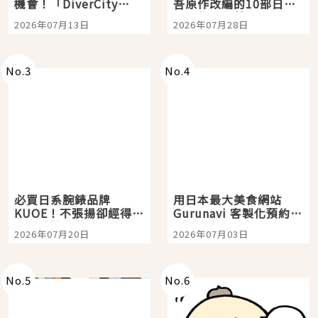
機會！「DiverCity
吾原作改編的10部日本
Tokyo Plaza」搭船、
影視作品推薦
2026年07月13日
2026年07月28日
購物、美食及夜景，一
次全體驗
No.
3
No.
4
必買日系腕錶品牌
用日本最大美食網站
KUOE！不張揚卻經得起
Gurunavi 客製化預約九
時間洗鍊的經典之作五
大都市餐廳，打造專屬
2026年07月20日
2026年07月03日
選
美食體驗！
No.
5
No.
6