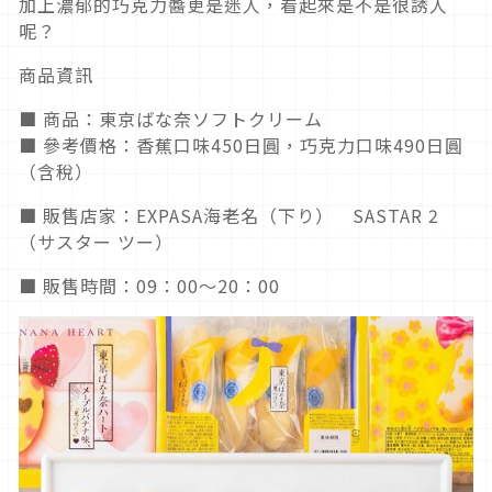
加上濃郁的巧克力醬更是迷人，看起來是不是很誘人
呢？
商品資訊
■ 商品：東京ばな奈ソフトクリーム
■ 參考價格：香蕉口味450日圓，巧克力口味490日圓
（含稅）
■ 販售店家：EXPASA海老名（下り） SASTAR 2
（サスター ツー）
■ 販售時間：09：00～20：00