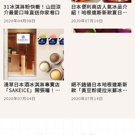
31冰淇淋粉快衝！山田涼
日本便利商店人氣冰品介
介最愛口味直送你家巷口
紹！哈根達斯新款夏日義
式冰淇淋系列讓人看了口
2020年04月08日
2020年07月10日
水直流
淺草日本酒冰淇淋專賣店
絕不錯過日本哈根達斯新
「SAKEICE」開張囉！穿
款「黃豆粉提拉米蘇冰淇
著和服優雅地享受專屬於
淋」 還有其他你沒吃過的
2020年07月04日
2020年07月14日
大人的快樂
口味攏底佳！