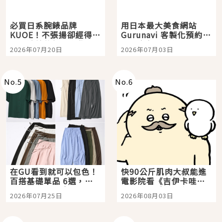
必買日系腕錶品牌
用日本最大美食網站
KUOE！不張揚卻經得起
Gurunavi 客製化預約九
時間洗鍊的經典之作五
大都市餐廳，打造專屬
2026年07月20日
2026年07月03日
選
美食體驗！
No.
5
No.
6
在GU看到就可以包色！
快90公斤肌肉大叔能進
百搭基礎單品 6選，閉
電影院看《吉伊卡哇》
眼全收也不心疼
嗎？日本重金屬樂團
2026年07月25日
2026年08月03日
「打首」會長與nagano
老師一同給出了答案