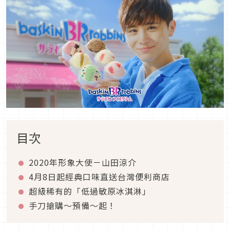
目次
2020年形象大使－山田涼介
4月8日起經典口味直送台灣便利商店
超級稀有的「低過敏原冰淇淋」
手刀搶購～預備～起！