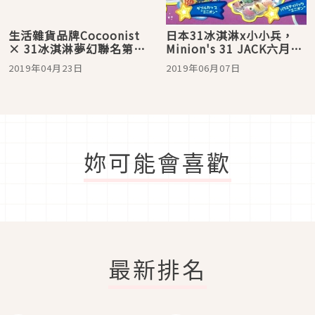
生活雜貨品牌Cocoonist
日本31冰淇淋x小小兵，
× 31冰淇淋夢幻聯名第三
Minion's 31 JACK六月限
彈，為即將到來的夏天作
定登場！
2019年04月23日
2019年06月07日
好準備！
妳可能會喜歡
最新排名