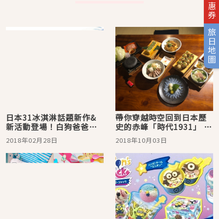
旅日地圖
日本31冰淇淋話題新作&
帶你穿越時空回到日本歷
新活動登場！白狗爸爸、
史的赤峰「時代1931」 絕
粉紅日與小小兵
不能錯過懷舊料理屋！
2018年02月28日
2018年10月03日