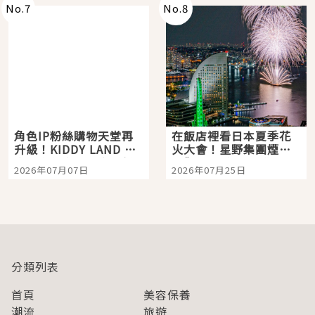
No.
7
No.
8
角色IP粉絲購物天堂再
在飯店裡看日本夏季花
升級！KIDDY LAND 原
火大會！星野集團煙火
宿店吉伊卡哇迎客，新
景觀飯店6選，讓你不用
2026年07月07日
2026年07月25日
開幕 OMOKADO 店3分
人擠人悠閒欣賞
即達
分類列表
首頁
美容保養
潮流
旅遊