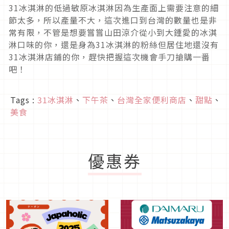
31冰淇淋的低過敏原冰淇淋因為生產面上需要注意的細
節太多，所以產量不大，這次進口到台灣的數量也是非
常有限，不管是想要嘗嘗山田涼介從小到大鍾愛的冰淇
淋口味的你，還是身為31冰淇淋的粉絲但居住地還沒有
31冰淇淋店鋪的你，趕快把握這次機會手刀搶購一番
吧！
Tags :
31冰淇淋
、
下午茶
、
台灣全家便利商店
、
甜點
、
美食
優惠券