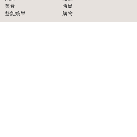
美食
時尚
藝能娛樂
購物
關於Japaholic
關於我們
免責事項
寫手招募
Japaholic Girls招募
廣告、合作洽談
關鍵字列表
お問い合わせ
看看更多有關Japaholic！