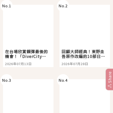
No.
1
No.
2
在台場欣賞鋼彈最後的
回顧大師經典！東野圭
機會！「DiverCity
吾原作改編的10部日本
Tokyo Plaza」搭船、
影視作品推薦
2026年07月13日
2026年07月28日
購物、美食及夜景，一
次全體驗
Share
No.
3
No.
4