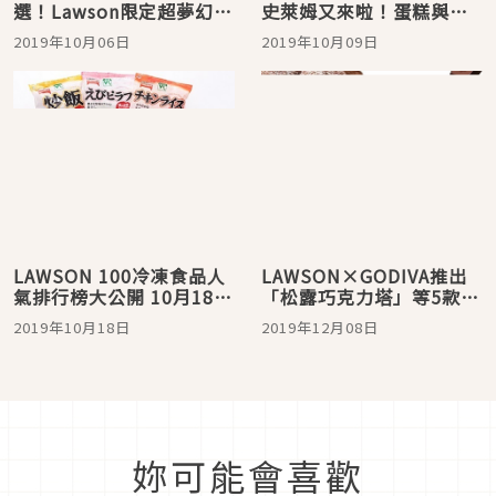
選！Lawson限定超夢幻天
史萊姆又來啦！蛋糕與蕨
氣蘇打
餅等你來收服
2019年10月06日
2019年10月09日
LAWSON 100冷凍食品人
LAWSON×GODIVA推出
氣排行榜大公開 10月18日
「松露巧克力塔」等5款新
冷凍食品之日偷懶一下
作 年底這波非吃不可！
2019年10月18日
2019年12月08日
吧！
妳可能會喜歡