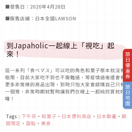
■發售日：2020年4月28日
■販售店鋪：日本全國LAWSON
到Japaholic一起線上「視吃」起
來！
旅日優惠券
這一系列「食べマス」可以吃的角色和菓子根本就沒有
極限，目前大家吃不到也不需難過，等疫情過後還會有
更多非常棒的商品出現，到時只怕大家會感嘆自己只有
旅日地圖
一個胃，非常時期就暫時讓我們在線上一起純欣賞就好
囉！
Tags :
下午茶
、
和菓子
、
日本便利商店
、
日本動畫
、
期
間限定
、
甜點
、
美食