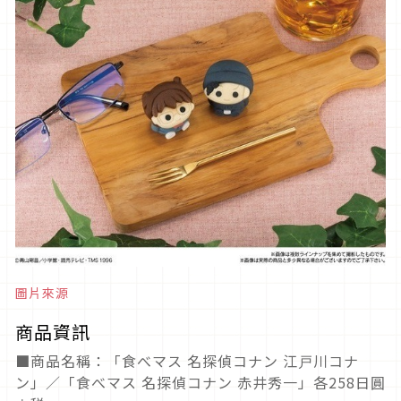
圖片來源
商品資訊
■商品名稱：「食べマス 名探偵コナン 江戸川コナ
ン」／「食べマス 名探偵コナン 赤井秀一」各258日圓