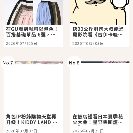
在GU看到就可以包色！
快90公斤肌肉大叔能進
百搭基礎單品 6選，閉
電影院看《吉伊卡哇》
眼全收也不心疼
嗎？日本重金屬樂團
2026年07月25日
2026年08月03日
「打首」會長與nagano
老師一同給出了答案
No.
7
No.
8
角色IP粉絲購物天堂再
在飯店裡看日本夏季花
升級！KIDDY LAND 原
火大會！星野集團煙火
宿店吉伊卡哇迎客，新
景觀飯店6選，讓你不用
2026年07月07日
2026年07月25日