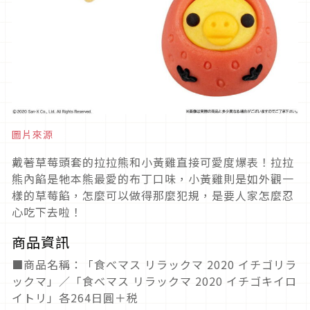
圖片來源
戴著草莓頭套的拉拉熊和小黃雞直接可愛度爆表！拉拉
熊內餡是牠本熊最愛的布丁口味，小黃雞則是如外觀一
樣的草莓餡，怎麼可以做得那麼犯規，是要人家怎麼忍
心吃下去啦！
商品資訊
■商品名稱：「食べマス リラックマ 2020 イチゴリラ
ックマ」／「食べマス リラックマ 2020 イチゴキイロ
イトリ」各264日圓＋税