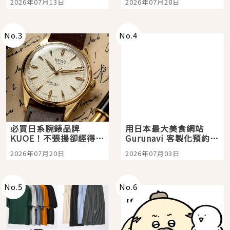
2026年07月13日
2026年07月28日
購物、美食及夜景，一
次全體驗
No.
3
No.
4
必買日系腕錶品牌
用日本最大美食網站
KUOE！不張揚卻經得起
Gurunavi 客製化預約九
時間洗鍊的經典之作五
大都市餐廳，打造專屬
2026年07月20日
2026年07月03日
選
美食體驗！
No.
5
No.
6