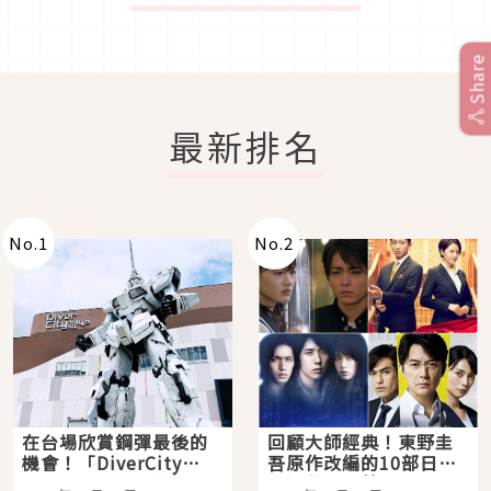
Share
最新排名
No.
1
No.
2
在台場欣賞鋼彈最後的
回顧大師經典！東野圭
機會！「DiverCity
吾原作改編的10部日本
Tokyo Plaza」搭船、
影視作品推薦