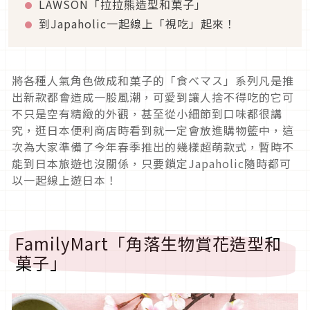
LAWSON「拉拉熊造型和菓子」
到Japaholic一起線上「視吃」起來！
將各種人氣角色做成和菓子的「食べマス」系列凡是推
出新款都會造成一股風潮，可愛到讓人捨不得吃的它可
不只是空有精緻的外觀，甚至從小細節到口味都很講
究，逛日本便利商店時看到就一定會放進購物籃中，這
次為大家準備了今年春季推出的幾樣超萌款式，暫時不
能到日本旅遊也沒關係，只要鎖定Japaholic隨時都可
以一起線上遊日本！
FamilyMart「角落生物賞花造型和
菓子」