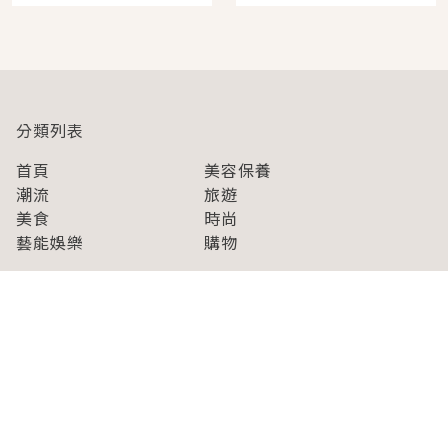
開幕 OMOKADO 店3分
人擠人悠閒欣賞
即達
分類列表
首頁
美容保養
潮流
旅遊
美食
時尚
藝能娛樂
購物
關於Japaholic
關於我們
免責事項
寫手招募
Japaholic Girls招募
廣告、合作洽談
關鍵字列表
お問い合わせ