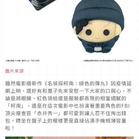
圖片來源
雖然電影版新作《名偵探柯南：緋色的彈丸》因疫情延
期上映，還好有和菓子先來安慰一下大家的口與心，不
論是將眼鏡、紅色領結還是服裝都表現的相當細膩的
「柯南」，還是在這次電影中也扮演著重要角色的FBI
頂尖搜查官「赤井秀一」都可愛到讓人忍不住掏出錢
包，蹲坐在盤子上的模樣更是直接佔滿手機相簿容量
啦！