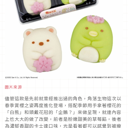
圖片來源
儘管這款是先前就曾經推出過的角色，角落生物這次以
春季賞櫻之姿再度進化登場，搭配季節用手拿著櫻花的
「白熊」和頭戴花冠的「企鵝？」來做呈現，就連內容
上也大大的做了改變，前者是粉嫩甜美的草莓餡，後者
為濃郁香甜的卡士達口味，光是看著都可以感覺到被療