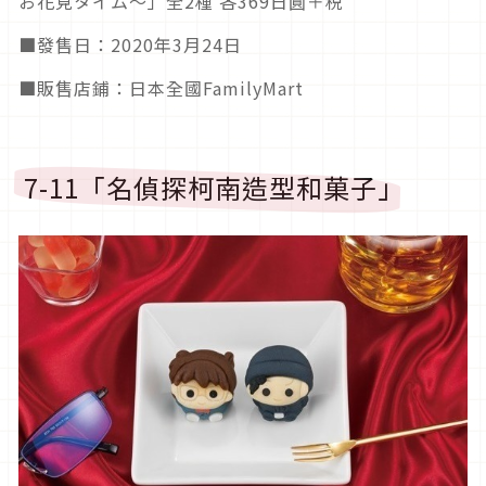
お花見タイム～」全2種 各369日圓＋税
■發售日：2020年3月24日
■販售店鋪：日本全國FamilyMart
7-11「名偵探柯南造型和菓子」