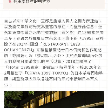
抹茶愛好者的朝聖地
自古以來，茶文化一直都是能讓人與人之間有所連結、
以及能使寧靜時光更為豐富的存在。而堅守此信念、坐
落於東京御茶之水老字號旅館「龍名館」自1899年開業
至今，即致力於推廣日本茶文化。旗下的「1899」品牌
除了在2014年開設「RESTAURANT 1899
OCHANOMIZU」來積極推廣結合日本傳統和創作風格
的「茶料理」及「茶甜點」之外，由於希望向國內外的
人們發揚日本茶文化的生活型態，2018年開設了
「Hotel 1899東京」的飯店。時隔兩年，於2020年的
2月推出了「CHAYA 1899 TOKYO」的日本茶專門咖啡
廳，期望能讓大眾以各種不同的形式來接觸日本茶文
化。