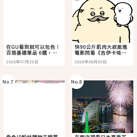
在GU看到就可以包色！
快90公斤肌肉大叔能進
百搭基礎單品 6選，閉
電影院看《吉伊卡哇》
眼全收也不心疼
嗎？日本重金屬樂團
2026年07月25日
2026年08月03日
「打首」會長與nagano
老師一同給出了答案
No.
7
No.
8
角色IP粉絲購物天堂再
在飯店裡看日本夏季花