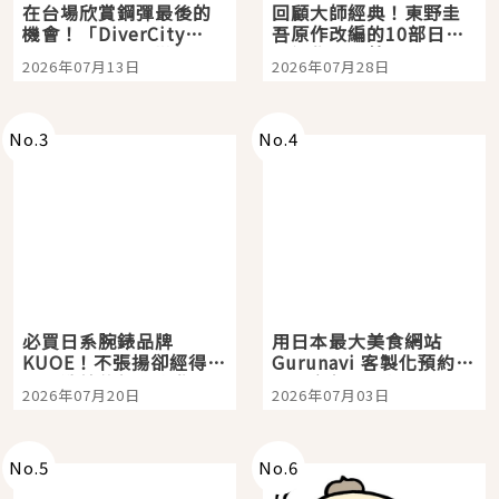
在台場欣賞鋼彈最後的
回顧大師經典！東野圭
機會！「DiverCity
吾原作改編的10部日本
Tokyo Plaza」搭船、
影視作品推薦
2026年07月13日
2026年07月28日
購物、美食及夜景，一
次全體驗
No.
3
No.
4
必買日系腕錶品牌
用日本最大美食網站
KUOE！不張揚卻經得起
Gurunavi 客製化預約九
時間洗鍊的經典之作五
大都市餐廳，打造專屬
2026年07月20日
2026年07月03日
選
美食體驗！
No.
5
No.
6