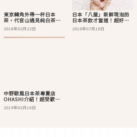
東京轉角外帶一杯日本
日本「八屋」新鮮現泡的
茶，代官山遇見純白茶舖
日本茶飲才當道！超好拍
「八屋」
推薦
2018年02月22日
2018年07月18日
中野歐風日本茶專賣店
OHASHI介紹！超受歡迎
的茶類伴手禮盒你挑哪一
2019年02月16日
個？