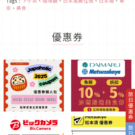
Tags :
下午茶
、
咖啡廳
、
日本推薦住宿
、
日本橋
、
東
京
、
美食
優惠券
旅日優惠券