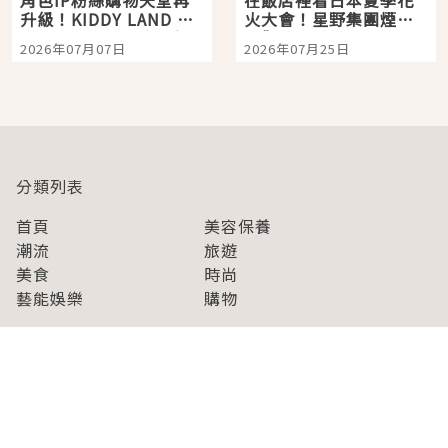
升級！KIDDY LAND 原
火大會！星野集團煙火
宿店吉伊卡哇迎客，新
景觀飯店6選，讓你不用
2026年07月07日
2026年07月25日
開幕 OMOKADO 店3分
人擠人悠閒欣賞
即達
分類列表
首頁
美容保養
潮流
旅遊
美食
時尚
藝能娛樂
購物
關於Japaholic
關於我們
免責事項
寫手招募
Japaholic Girls招募
廣告、合作洽談
關鍵字列表