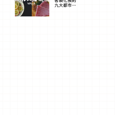
客製化預約
九大都市餐
廳，打造專
屬美食體
驗！