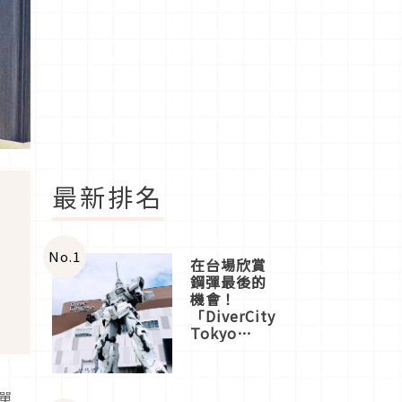
最新排名
No.
1
在台場欣賞
鋼彈最後的
機會！
「DiverCity
Tokyo
Plaza」搭
船、購物、
美食及夜
簡單
景，一次全