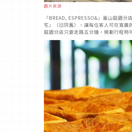
圖片來源
「BREAD, ESPRESSO&」嵐山
宅」（旧同舊），讓每位客人可在寬廣
庭園分店只要走路五分鐘，規劃行程時