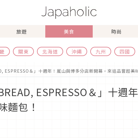
旅遊
美食
時尚
畿
關東
北海道
沖繩
九州
四國
D, ESPRESSO＆」十週年！嵐山與博多分店新開幕，來這品嘗超美
EAD, ESPRESSO＆」十
味麵包！