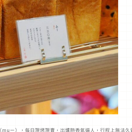
（muー），每日現烤現賣，出爐時香氣逼人，行程上無法久