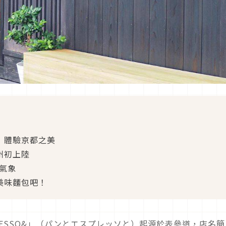
庭園」體驗京都之美
九州初上陸
新氣象
品嘗美味麵包吧！
PRESSO&」（パンとエスプレッソと）起源於表參道，店名