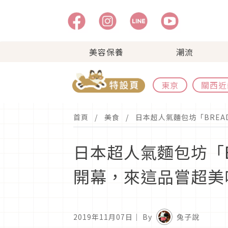
美容保養
潮流
東京
關西近
首頁
美食
日本超人氣麵包坊「BREA
日本超人氣麵包坊「BR
開幕，來這品嘗超美
2019年11月07日
｜ By
兔子說