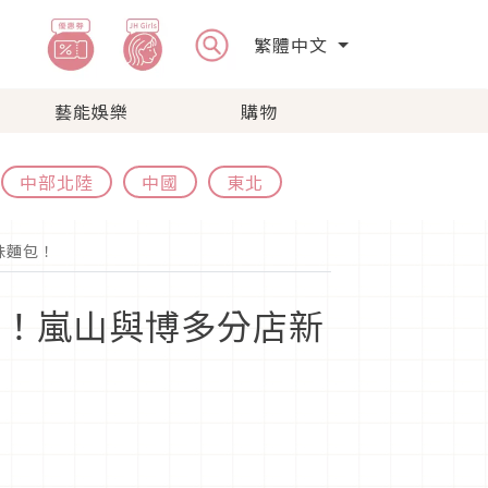
繁體中文
藝能娛樂
購物
中部北陸
中國
東北
味麵包！
週年！嵐山與博多分店新