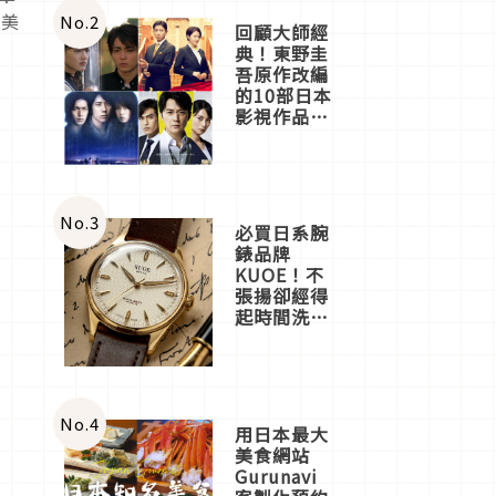
體驗
的美
No.
2
回顧大師經
典！東野圭
吾原作改編
的10部日本
影視作品推
薦
No.
3
必買日系腕
錶品牌
KUOE！不
張揚卻經得
起時間洗鍊
的經典之作
五選
No.
4
用日本最大
美食網站
Gurunavi