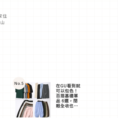
家住
嵐山
No.
5
在GU看到就
可以包色！
百搭基礎單
品 6選，閉
眼全收也不
心疼