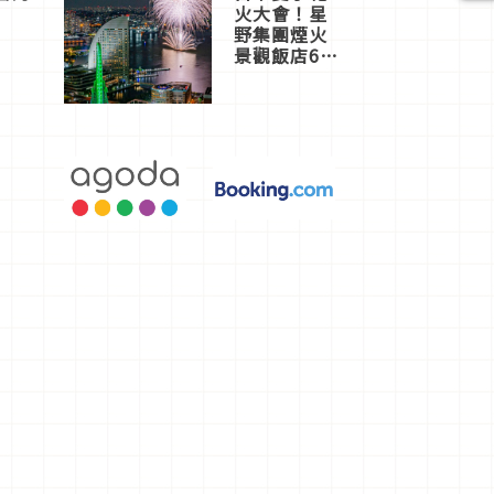
火大會！星
野集團煙火
景觀飯店6
選，讓你不
用人擠人悠
閒欣賞