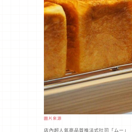
圖片來源
店內超人氣商品首推法式吐司「ムー」