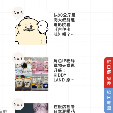
No.
6
快90公斤肌
肉大叔能進
電影院看
《吉伊卡
哇》嗎？日
本重金屬樂
團「打首」
會長與
nagano老師
一同給出了
No.
7
角色IP粉絲
旅日優惠券
答案
購物天堂再
升級！
KIDDY
LAND 原宿
店吉伊卡哇
迎客，新開
旅日地圖
幕
OMOKADO
店3分即達
No.
8
在飯店裡看
日本夏季花
留的