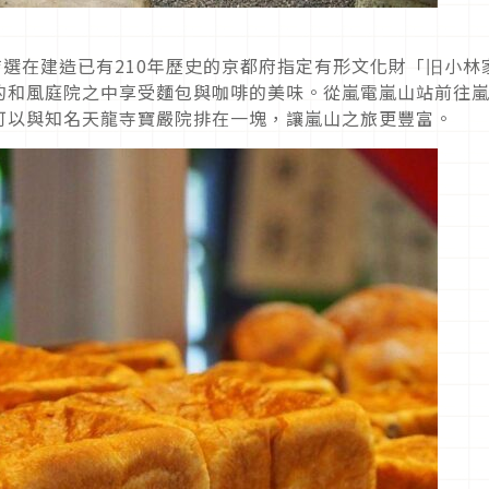
庭園分店選在建造已有210年歷史的京都府指定有形文化財「旧小林
的和風庭院之中享受麵包與咖啡的美味。從嵐電嵐山站前往
可以與知名天龍寺寶嚴院排在一塊，讓嵐山之旅更豐富。