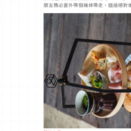
朋友務必要外帶個幾條帶走，錯過絕對