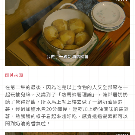
圖片來源
在第二集的最後，因為吃完以上食物的人又全部聚在一
起玩抽鬼牌，又講到了「熱馬鈴薯理論」，讓鄰居奶奶
聽了覺得好餓，所以馬上就上樓去做了一鍋奶油馬鈴
薯，經過加鹽水煮20分鐘後，瀝乾加上奶油調味的馬鈴
薯，熱騰騰的樣子看起來超好吃，感覺透過螢幕都可以
聞到奶油的香氣啦！