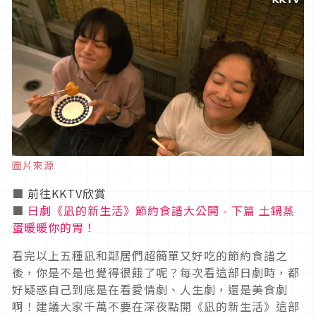
圖片來源
■
前往KKTV欣賞
■
日劇《凪的新生活》節約食譜大公開 - 下篇 土鍋蒸
蛋暖暖你的胃！
看完以上五種凪和鄰居們超簡單又好吃的節約食譜之
後，你是不是也覺得很餓了呢？每次看這部日劇時，都
好疑惑自己到底是在看愛情劇、人生劇，還是美食劇
啊！建議大家千萬不要在深夜點開《凪的新生活》這部