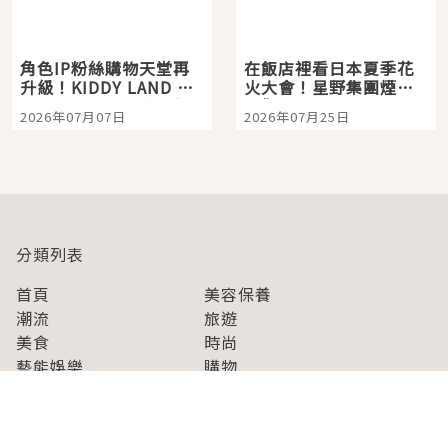
角色IP粉絲購物天堂再
在飯店裡看日本夏季花
升級！KIDDY LAND 原
火大會！星野集團煙火
宿店吉伊卡哇迎客，新
景觀飯店6選，讓你不用
2026年07月07日
2026年07月25日
開幕 OMOKADO 店3分
人擠人悠閒欣賞
即達
分類列表
首頁
美容保養
潮流
旅遊
美食
時尚
藝能娛樂
購物
關於Japaholic