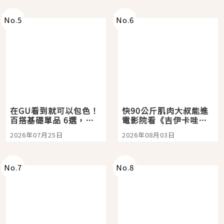
No.
5
No.
6
在GU看到就可以包色！
快90公斤肌肉大叔能進
百搭基礎單品 6選，閉
電影院看《吉伊卡哇》
眼全收也不心疼
嗎？日本重金屬樂團
2026年07月25日
2026年08月03日
「打首」會長與nagano
老師一同給出了答案
No.
7
No.
8