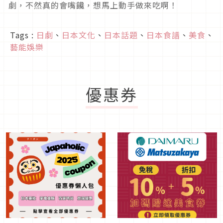
劇，不然真的會嘴饞，想馬上動手做來吃啊！
Tags :
日劇
、
日本文化
、
日本話題
、
日本食譜
、
美食
、
藝能娛樂
優惠券