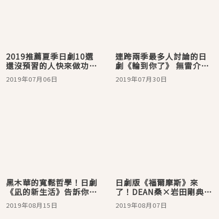
2019推薦夏季日劇10選
連跨兩季最多人討論的日
還沒預習的人快來做功課
劇《輪到你了》 無雷介紹
吧！
你猜到犯人了嗎？
2019年07月06日
2019年07月30日
黑木華的寬鬆哲學！日劇
日劇版《福爾摩斯》來
《凪的新生活》告訴你這
了！DEAN桑×岩田剛典最
樣活就對了
強組合
2019年08月15日
2019年08月07日