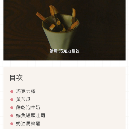
目次
巧克力棒
黃苦瓜
餅乾泡牛奶
鮪魚罐頭吐司
奶油馬鈴薯