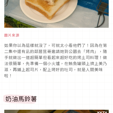
圖片來源
如果你以為這樣就沒了，可就太小看他們了！因為在第
二集中還有凪的鄰居昆哥邀請她到公園去「烤肉」，隨
手就做出一道超簡單但看起來超好吃的烤土司料理！做
法很簡單，先準備一個小火爐，在鮪魚罐頭上擠上美乃
滋，再鋪上起司片，配上烤好的吐司，就是人間美味
啦！
奶油馬鈴薯