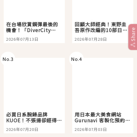
在台場欣賞鋼彈最後的
回顧大師經典！東野圭
機會！「DiverCity
吾原作改編的10部日本
Share
Tokyo Plaza」搭船、
影視作品推薦
2026年07月13日
2026年07月28日
購物、美食及夜景，一
次全體驗
No.
3
No.
4
必買日系腕錶品牌
用日本最大美食網站
KUOE！不張揚卻經得起
Gurunavi 客製化預約九
時間洗鍊的經典之作五
大都市餐廳，打造專屬
2026年07月20日
2026年07月03日
選
美食體驗！