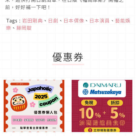
前，好好補一下吧！
Tags :
岩田剛典
、
日劇
、
日本偶像
、
日本演員
、
藝能娛
樂
、
藤岡靛
優惠券