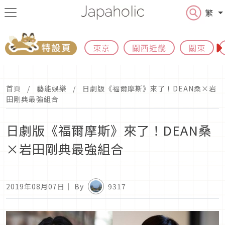
繁
東京
關西近畿
關東
首頁
藝能娛樂
日劇版《福爾摩斯》來了！DEAN桑×岩
田剛典最強組合
日劇版《福爾摩斯》來了！DEAN桑
×岩田剛典最強組合
2019年08月07日
｜ By
9317