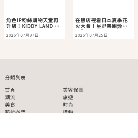
角色IP粉絲購物天堂再
在飯店裡看日本夏季花
升級！KIDDY LAND 原
火大會！星野集團煙火
宿店吉伊卡哇迎客，新
景觀飯店6選，讓你不用
2026年07月07日
2026年07月25日
開幕 OMOKADO 店3分
人擠人悠閒欣賞
即達
分類列表
首頁
美容保養
潮流
旅遊
美食
時尚
藝能娛樂
購物
關於Japaholic