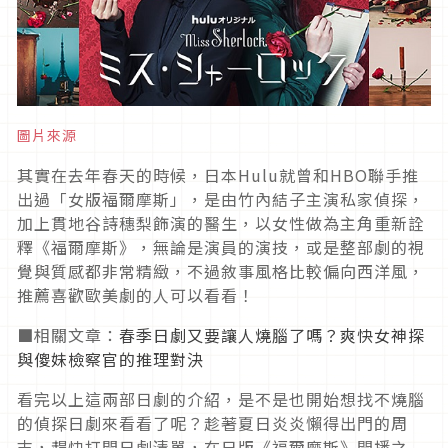
圖片來源
其實在去年春天的時候，日本Hulu就曾和HBO聯手推
出過「女版福爾摩斯」，是由竹內結子主演私家偵探，
加上貫地谷詩穗梨飾演的醫生，以女性做為主角重新詮
釋《福爾摩斯》，無論是演員的演技，或是整部劇的視
覺與質感都非常精緻，不過敘事風格比較偏向西洋風，
推薦喜歡歐美劇的人可以看看！
■相關文章：
春季日劇又要讓人燒腦了嗎？爽快女神探
與傻妹檢察官的推理對決
看完以上這兩部日劇的介紹，是不是也開始想找不燒腦
的偵探日劇來看看了呢？趁著夏日炎炎懶得出門的周
末，趕快打開日劇清單，在日版《福爾摩斯》開播之