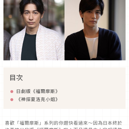
目次
日劇版《福爾摩斯》
《神探夏洛克小姐》
喜歡「福爾摩斯」系列的你趕快看過來～因為日本終於