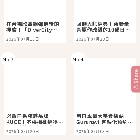
在台場欣賞鋼彈最後的
回顧大師經典！東野圭
機會！「DiverCity
吾原作改編的10部日本
Tokyo Plaza」搭船、
影視作品推薦
2026年07月13日
2026年07月28日
購物、美食及夜景，一
次全體驗
No.
3
No.
4
Share
必買日系腕錶品牌
用日本最大美食網站
KUOE！不張揚卻經得起
Gurunavi 客製化預約九
時間洗鍊的經典之作五
大都市餐廳，打造專屬
2026年07月20日
2026年07月03日
選
美食體驗！