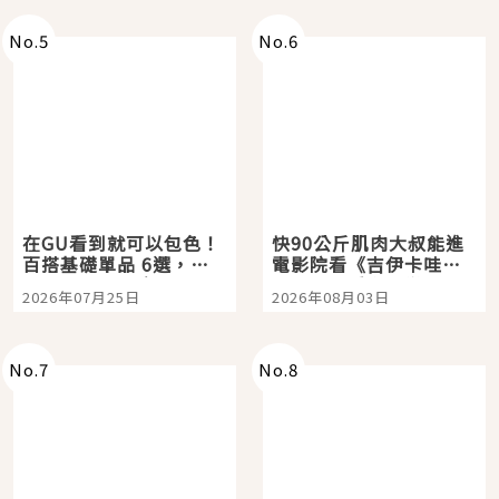
No.
5
No.
6
在GU看到就可以包色！
快90公斤肌肉大叔能進
百搭基礎單品 6選，閉
電影院看《吉伊卡哇》
眼全收也不心疼
嗎？日本重金屬樂團
2026年07月25日
2026年08月03日
「打首」會長與nagano
老師一同給出了答案
No.
7
No.
8