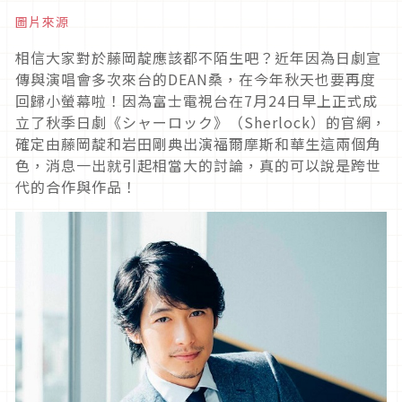
圖片來源
相信大家對於藤岡靛應該都不陌生吧？近年因為日劇宣
傳與演唱會多次來台的DEAN桑，在今年秋天也要再度
回歸小螢幕啦！因為富士電視台在7月24日早上正式成
立了秋季日劇《シャーロック》（Sherlock）的官網，
確定由藤岡靛和岩田剛典出演福爾摩斯和華生這兩個角
色，消息一出就引起相當大的討論，真的可以說是跨世
代的合作與作品！