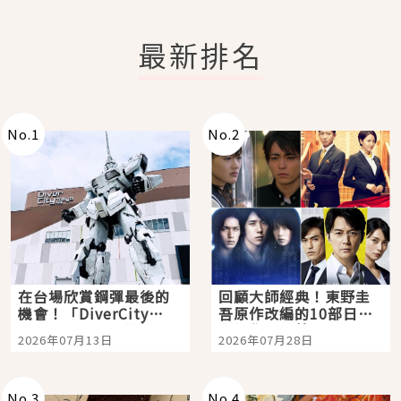
最新排名
No.
1
No.
2
在台場欣賞鋼彈最後的
回顧大師經典！東野圭
機會！「DiverCity
吾原作改編的10部日本
Tokyo Plaza」搭船、
影視作品推薦
2026年07月13日
2026年07月28日
購物、美食及夜景，一
次全體驗
No.
3
No.
4