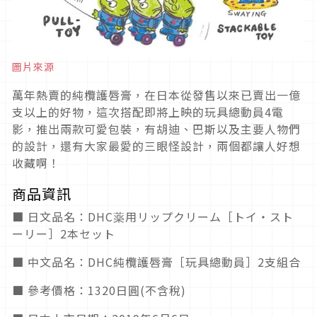
圖片來源
萬年熱賣的純欖護唇膏，在日本從發售以來已賣出一億
支以上的好物，這次搭配即將上映的玩具總動員4電
影，推出兩款可愛包裝，有胡迪、巴斯以及主要人物們
的設計，還有大家最愛的三眼怪設計，兩個都讓人好想
收藏啊！
商品資訊
■ 日文品名：DHC薬用リップクリーム［トイ・スト
ーリー］2本セット
■ 中文品名：DHC純欖護唇膏［玩具總動員］2支組合
■ 參考價格：1320日圓(不含稅)