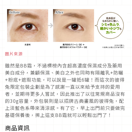
圖片來源
雖然是BB霜，不過標榜內含超高濃度保濕成分及藥用
美白成分，兼顧保濕、美白之外也同時有隔離乳+防曬
+粉底+遮瑕功能，可以說是一罐抵6罐！而這次的彼得
兔限定包裝企劃是為了感謝一直以來給予支持的愛用
者，並期待更多人嘗試，因此推出了以往常規商品沒有
的30g容量，外包裝則是以招牌古典畫風的彼得兔，配
上淡藍色系帶來清涼感。有了它，早上出門前只要做完
基礎保養後，擦上這支BB霜就可以輕鬆出門了！
商品資訊