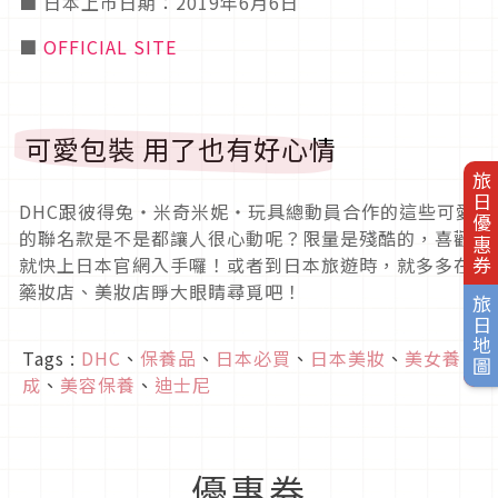
■ 日本上市日期：2019年6月6日
■
OFFICIAL SITE
可愛包裝 用了也有好心情
旅日優惠券
DHC跟彼得兔・米奇米妮・玩具總動員合作的這些可愛
的聯名款是不是都讓人很心動呢？限量是殘酷的，喜歡
就快上日本官網入手囉！或者到日本旅遊時，就多多在
藥妝店、美妝店睜大眼睛尋覓吧！
旅日地圖
Tags :
DHC
、
保養品
、
日本必買
、
日本美妝
、
美女養
成
、
美容保養
、
迪士尼
優惠券