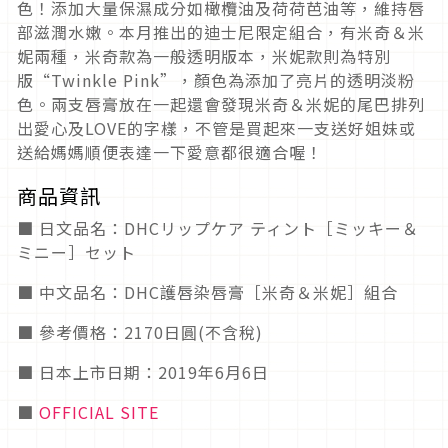
色！添加大量保濕成分如橄欖油及荷荷芭油等，維持唇
部滋潤水嫩。本月推出的迪士尼限定組合，有米奇＆米
妮兩種，米奇款為一般透明版本，米妮款則為特別
版“Twinkle Pink”，顏色為添加了亮片的透明淡粉
色。兩支唇膏放在一起還會發現米奇＆米妮的尾巴排列
出愛心及LOVE的字樣，不管是買起來一支送好姐妹或
送給媽媽順便表達一下愛意都很適合喔！
商品資訊
■ 日文品名：DHCリップケア ティント［ミッキー＆
ミニー］セット
■ 中文品名：DHC護唇染唇膏［米奇＆米妮］組合
■ 參考價格：2170日圓(不含稅)
■ 日本上市日期：2019年6月6日
■
OFFICIAL SITE