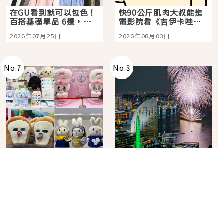
在GU看到就可以包色！
快90公斤肌肉大叔能進
百搭基礎單品 6選，閉
電影院看《吉伊卡哇》
眼全收也不心疼
嗎？日本重金屬樂團
2026年07月25日
2026年08月03日
「打首」會長與nagano
老師一同給出了答案
No.
7
No.
8
角色IP粉絲購物天堂再
在飯店裡看日本夏季花
升級！KIDDY LAND 原
火大會！星野集團煙火
宿店吉伊卡哇迎客，新
景觀飯店6選，讓你不用
2026年07月07日
2026年07月25日
開幕 OMOKADO 店3分
人擠人悠閒欣賞
即達