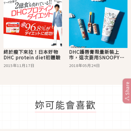
終於瘦下來拉！日本好物
DHC護唇膏限量新裝上
DHC protein diet初體驗
市，這次要用SNOOPY和
Cinderella擄獲女孩的
2015年11月17日
2018年05月24日
心！
Share
妳可能會喜歡