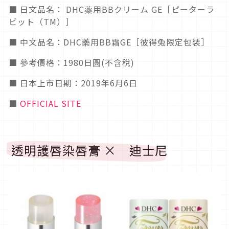
■ 日文品名： DHC薬用BBクリーム GE［ピーターラ
ビット（TM）］
■ 中文品名：DHC藥用BB霜GE［彼得兔限定包裝］
■ 參考價格：1980日圓(不含稅)
■ 日本上市日期：2019年6月6日
■
OFFICIAL SITE
透明護唇染唇膏 × 迪士尼