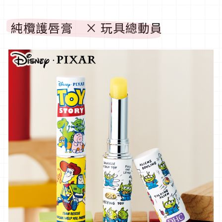
純欖護唇膏 × 玩具總動員