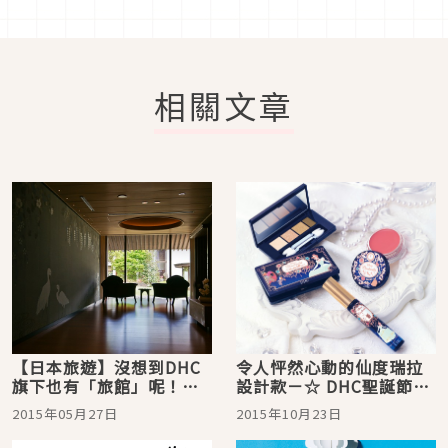
相關文章
【日本旅遊】沒想到DHC
令人怦然心動的仙度瑞拉
旗下也有「旅館」呢！在
設計款－☆ DHC聖誕節限
伊豆・赤澤溫泉的「赤澤
定『公主系列化妝組 附贈
2015年05月27日
2015年10月23日
迎賓館」享受美以及健康
化妝包』♪
的洗禮