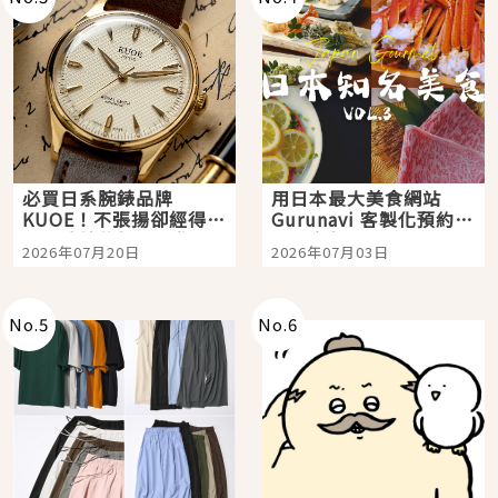
必買日系腕錶品牌
用日本最大美食網站
KUOE！不張揚卻經得起
Gurunavi 客製化預約九
時間洗鍊的經典之作五
大都市餐廳，打造專屬
2026年07月20日
2026年07月03日
選
美食體驗！
No.
5
No.
6