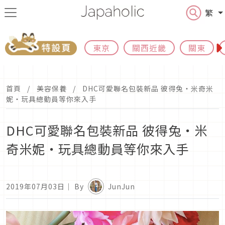
繁
東京
關西近畿
關東
首頁
美容保養
DHC可愛聯名包裝新品 彼得兔・米奇米
妮・玩具總動員等你來入手
DHC可愛聯名包裝新品 彼得兔・米
奇米妮・玩具總動員等你來入手
2019年07月03日
｜ By
JunJun