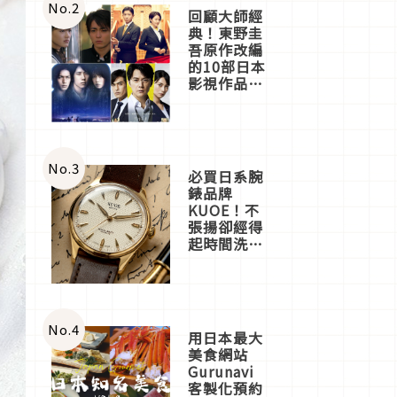
體驗
No.
2
回顧大師經
典！東野圭
吾原作改編
的10部日本
影視作品推
薦
No.
3
必買日系腕
錶品牌
KUOE！不
張揚卻經得
起時間洗鍊
的經典之作
五選
No.
4
用日本最大
美食網站
Gurunavi
客製化預約