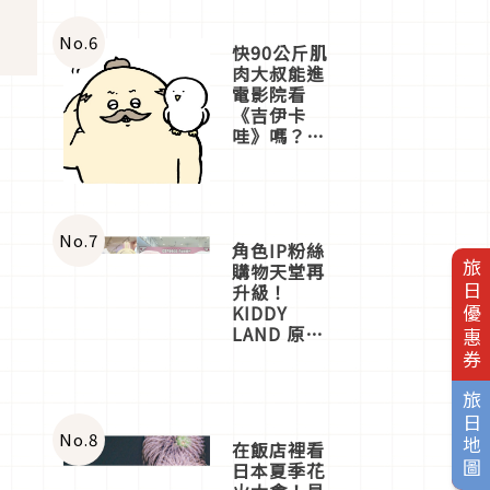
No.
6
快90公斤肌
肉大叔能進
電影院看
《吉伊卡
哇》嗎？日
本重金屬樂
團「打首」
會長與
nagano老師
一同給出了
No.
7
角色IP粉絲
答案
旅日優惠券
購物天堂再
升級！
KIDDY
LAND 原宿
店吉伊卡哇
迎客，新開
幕
旅日地圖
OMOKADO
店3分即達
No.
8
在飯店裡看
日本夏季花