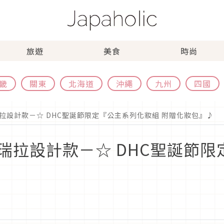
旅遊
美食
時尚
畿
關東
北海道
沖繩
九州
四國
拉設計款－☆ DHC聖誕節限定『公主系列化妝組 附贈化妝包』♪
瑞拉設計款－☆ DHC聖誕節限