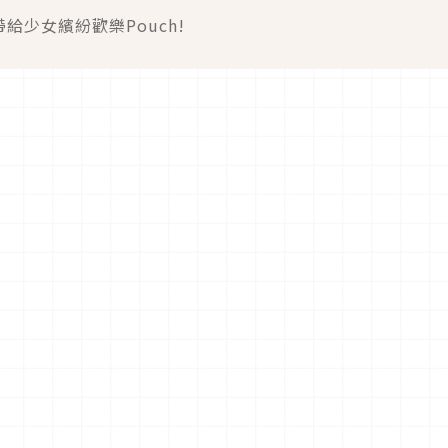
給少女繽紛歡樂Pouch!