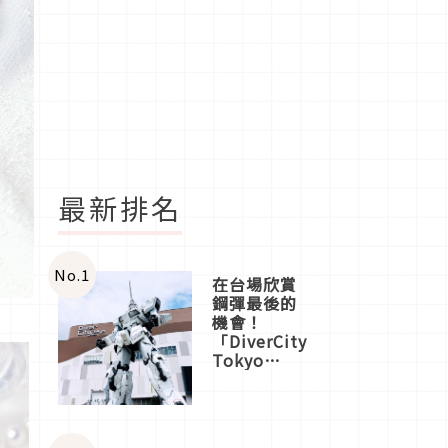
最新排名
No.
1
在台場欣賞
鋼彈最後的
機會！
「DiverCity
Tokyo
Plaza」搭
船、購物、
美食及夜
景，一次全