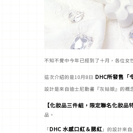
不知不覺中今年已經到了十月，各位女
DHC所發售「
這次介紹的是10月8日
設計是來自迪士尼動畫『灰姑娘』的概
【化妝品三件組，限定聯名化妝品
品。
DHC 水感口紅＆腮紅
「
」的設計來自