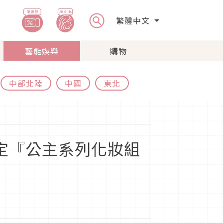
繁體中文
藝能娛樂
購物
中部北陸
中國
東北
定『公主系列化妝組