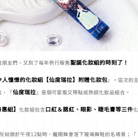
聖誕化妝組的時刻了！
性朋友們，又到了每年例行販售
令人憧憬的化妝組【仙度瑞拉】附贈化妝包
」。這次的
仙度瑞拉
念，『
』是個可愛風又帶點成熟感化妝品組合。
特惠組】
口紅＆腮紅、眼影、睫毛膏等三件
化妝組包含
灰姑娘於午夜12點時，離開舞會落下玻璃舞鞋的名場景；「