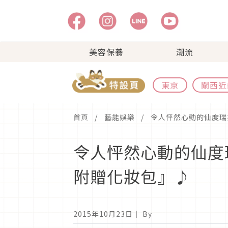
美容保養
潮流
東京
關西近
首頁
藝能娛樂
令人怦然心動的仙度瑞
令人怦然心動的仙度
附贈化妝包』♪
2015年10月23日
｜ By