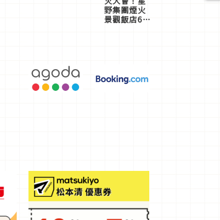
火大會！星
野集團煙火
景觀飯店6
選，讓你不
用人擠人悠
閒欣賞