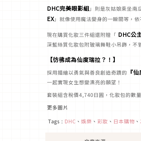
DHC完美眼影組
」則是灰姑娘乘坐南
EX
」就像使用魔法變身的一瞬間等，依
DHC公
現在購買化妝三件組還附贈「
深藍絲質化妝包附玻璃舞鞋小吊飾，不
【彷彿成為仙度瑞拉？！】
『仙
採用描繪以勇氣與善良創造奇蹟的
一起實現女生想變漂亮的願望！
套裝組含稅價4,740日圓，化妝包的
更多圖片
Tags :
DHC
、
娛樂
、
彩妝
、
日本購物
、