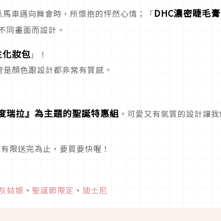
DHC濃密睫毛膏
瓜馬車邁向舞會時，所懷抱的怦然心情；
「
不同畫面而設計。
主化妝包
」！
管是顏色跟設計都非常有質感。
度瑞拉』為主題的聖誕特惠組
。可愛又有氣質的設計讓我
數量有限送完為止，要買要快喔！
灰姑娘
、
聖誕節限定
、
迪士尼