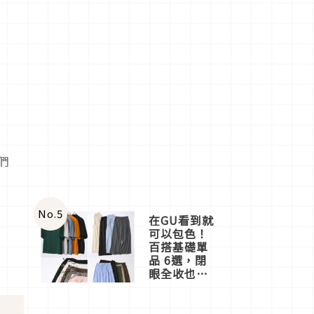
們
No.
5
在GU看到就
可以包色！
百搭基礎單
品 6選，閉
眼全收也不
心疼