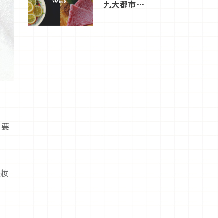
九大都市餐
廳，打造專
屬美食體
驗！
主要
化妝