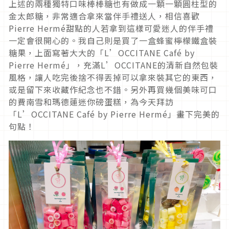
上述的兩種獨特口味棒棒糖也有做成一顆一顆圓柱型的
金太郎糖，非常適合拿來當伴手禮送人，相信喜歡
Pierre Hermé甜點的人若拿到這樣可愛迷人的伴手禮
一定會很開心的。我自己則是買了一盒蜂蜜檸檬鐵盒裝
糖果，上面寫著大大的「L’OCCITANE Café by
Pierre Hermé」，充滿L’OCCITANE的清新自然包裝
風格，讓人吃完後捨不得丟掉可以拿來裝其它的東西，
或是留下來收藏作紀念也不錯。另外再買幾個美味可口
的費南雪和瑪德蓮迷你磅蛋糕，為今天拜訪
「L’OCCITANE Café by Pierre Hermé」畫下完美的
句點！