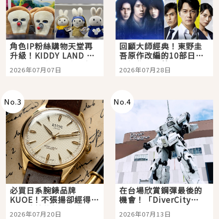
角色IP粉絲購物天堂再
回顧大師經典！東野圭
升級！KIDDY LAND 原
吾原作改編的10部日本
宿店吉伊卡哇迎客，新
影視作品推薦
2026年07月07日
2026年07月28日
開幕 OMOKADO 店3分
即達
No.
3
No.
4
必買日系腕錶品牌
在台場欣賞鋼彈最後的
KUOE！不張揚卻經得起
機會！「DiverCity
時間洗鍊的經典之作五
Tokyo Plaza」搭船、
2026年07月20日
2026年07月13日
選
購物、美食及夜景，一