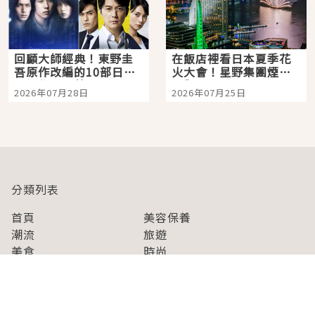
回顧大師經典！東野圭
在飯店裡看日本夏季花
吾原作改編的10部日本
火大會！星野集團煙火
影視作品推薦
景觀飯店6選，讓你不用
2026年07月28日
2026年07月25日
人擠人悠閒欣賞
分類列表
首頁
美容保養
潮流
旅遊
美食
時尚
藝能娛樂
購物
關於Japaholic