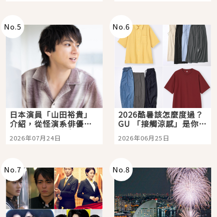
次全體驗
No.
5
No.
6
日本演員「山田裕貴」
2026酷暑該怎麼度過？
介紹，從怪演系俳優走
GU 「接觸涼感」是你的
向國民級日劇主角
夏日救星
2026年07月24日
2026年06月25日
No.
7
No.
8