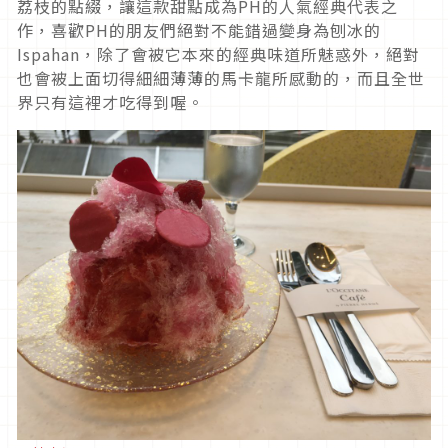
荔枝的點綴，讓這款甜點成為PH的人氣經典代表之
作，喜歡PH的朋友們絕對不能錯過變身為刨冰的
Ispahan，除了會被它本來的經典味道所魅惑外，絕對
也會被上面切得細細薄薄的馬卡龍所感動的，而且全世
界只有這裡才吃得到喔。