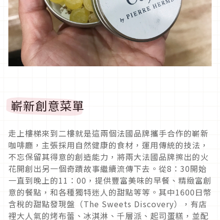
嶄新創意菜單
走上樓梯來到二樓就是這兩個法國品牌攜手合作的嶄新
咖啡廳，主張採用自然健康的食材，運用傳統的技法，
不忘保留其得意的創造能力，將兩大法國品牌擦出的火
花開創出另一個奇蹟故事繼續流傳下去。從8：30開始
一直到晚上的11：00，提供豐富美味的早餐、精緻富創
意的餐點，和各種獨特迷人的甜點等等。其中1600日幣
含稅的甜點發現盤（The Sweets Discovery），有店
裡大人氣的烤布蕾、冰淇淋、千層派、起司蛋糕，並配