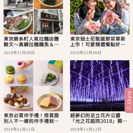
東京錦系町人氣拉麵店體
東京迪士尼聖誕節菜單新
驗文～真鯛拉麵麵魚＆滿
上市！可愛精選餐點好吃
雞軒你選哪一間
好拍絕不可錯過
2018年11月06日
2018年11月06日
Share
東京必買伴手禮！想買跟
超夢幻的足立花卉公園
別人不一樣的伴手禮就來
「光之花庭院2018」開幕
日本橋三越百貨本店！
啦！東京近郊最美聖誕節
2018年11月11日
2018年11月12日
點燈