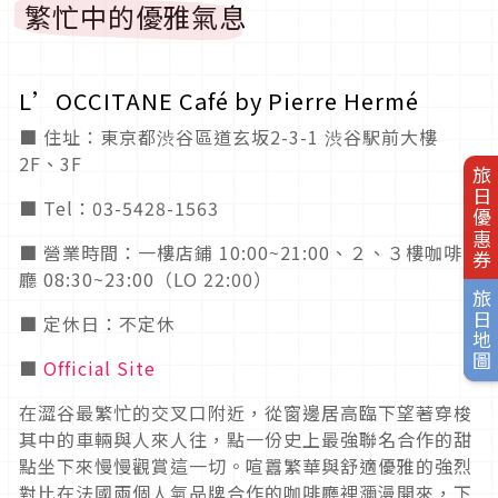
繁忙中的優雅氣息
L’OCCITANE Café by Pierre Hermé
■ 住址：東京都渋谷區道玄坂2-3-1 渋谷駅前大樓
2F、3F
旅日優惠券
■ Tel：03-5428-1563
■ 營業時間：一樓店鋪 10:00~21:00、２、３樓咖啡
廳 08:30~23:00（LO 22:00）
旅日地圖
■ 定休日：不定休
■
Official Site
在澀谷最繁忙的交叉口附近，從窗邊居高臨下望著穿梭
其中的車輛與人來人往，點一份史上最強聯名合作的甜
點坐下來慢慢觀賞這一切。喧囂繁華與舒適優雅的強烈
對比在法國兩個人氣品牌合作的咖啡廳裡瀰漫開來，下