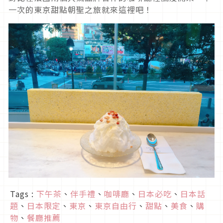
一次的東京甜點朝聖之旅就來這裡吧！
Tags :
下午茶
、
伴手禮
、
咖啡廳
、
日本必吃
、
日本話
題
、
日本限定
、
東京
、
東京自由行
、
甜點
、
美食
、
購
物
、
餐廳推薦