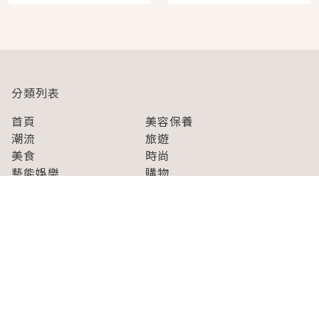
開幕 OMOKADO 店3分
人擠人悠閒欣賞
即達
分類列表
首頁
美容保養
潮流
旅遊
美食
時尚
藝能娛樂
購物
關於Japaholic
關於我們
免責事項
寫手招募
Japaholic Girls招募
廣告、合作洽談
關鍵字列表
お問い合わせ