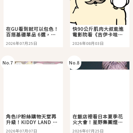
在GU看到就可以包色！
快90公斤肌肉大叔能進
百搭基礎單品 6選，閉
電影院看《吉伊卡哇》
眼全收也不心疼
嗎？日本重金屬樂團
2026年07月25日
2026年08月03日
「打首」會長與nagano
老師一同給出了答案
No.
7
No.
8
角色IP粉絲購物天堂再
在飯店裡看日本夏季花
升級！KIDDY LAND 原
火大會！星野集團煙火
宿店吉伊卡哇迎客，新
景觀飯店6選，讓你不用
2026年07月07日
2026年07月25日