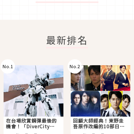
最新排名
No.
1
No.
2
在台場欣賞鋼彈最後的
回顧大師經典！東野圭
機會！「DiverCity
吾原作改編的10部日本
Tokyo Plaza」搭船、
影視作品推薦