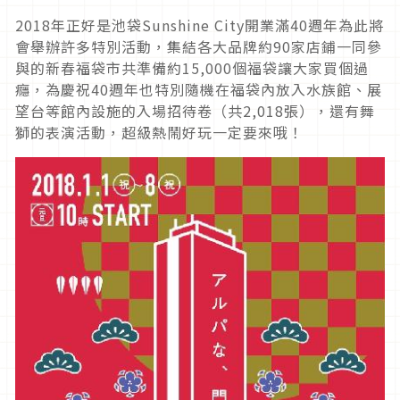
2018年正好是池袋Sunshine City開業滿40週年為此將
會舉辦許多特別活動，集結各大品牌約90家店鋪一同參
與的新春福袋市共準備約15,000個福袋讓大家買個過
癮，為慶祝40週年也特別隨機在福袋內放入水族館、展
望台等館內設施的入場招待卷（共2,018張），還有舞
獅的表演活動，超級熱鬧好玩一定要來哦！