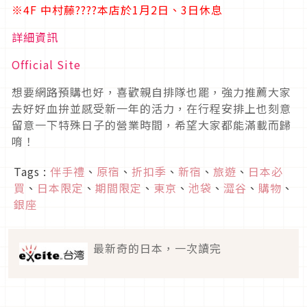
※4F 中村藤????本店於1月2日、3日休息
詳細資訊
Official Site
想要網路預購也好，喜歡親自排隊也罷，強力推薦大家
去好好血拚並感受新一年的活力，在行程安排上也刻意
留意一下特殊日子的營業時間，希望大家都能滿載而歸
唷！
Tags :
伴手禮
、
原宿
、
折扣季
、
新宿
、
旅遊
、
日本必
買
、
日本限定
、
期間限定
、
東京
、
池袋
、
澀谷
、
購物
、
銀座
最新奇的日本，一次讀完