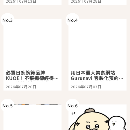
2026年07月13日
2026年07月28日
購物、美食及夜景，一
次全體驗
No.
3
No.
4
必買日系腕錶品牌
用日本最大美食網站
KUOE！不張揚卻經得起
Gurunavi 客製化預約九
時間洗鍊的經典之作五
大都市餐廳，打造專屬
2026年07月20日
2026年07月03日
選
美食體驗！
No.
5
No.
6