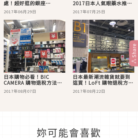
處！超好逛的銀座
2017日本人氣眼藥水推薦
NAGANO信州名物專賣店
10選
2017年06月29日
2017年07月25日
Share
日本購物必看！BIC
日本最新潮流雜貨就要到
CAMERA 購物退稅方法與
這買！LoFt 購物退稅方法
常見問題
與常見問題
2017年08月07日
2017年08月22日
妳可能會喜歡