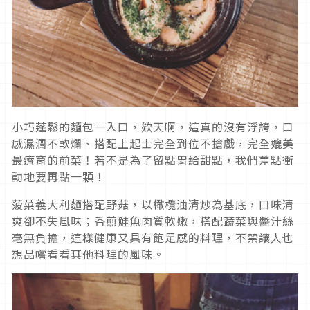
小巧蓬鬆的麵包一入口，欸天啊，這真的沒有浮誇，口
感濕潤不軟爛、搭配上起士完全到位不搶戲，完全媲美
最療育的前菜！若不是為了留點胃給甜點，我們差點衝
動地要再點一顆！
菠菜義大利麵搭配野菇，以橄欖油清炒為基底，口味清
爽卻不失風味；香煎鮭魚肉質軟嫩，搭配蔬菜與醬汁絲
毫無負擔，這樣健康又具有飽足感的料理，不禁讓人也
想品嚐看看其他料理的風味。