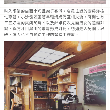
映入眼簾的店面小巧且幾乎客滿，店員往返於廚房穿梭
忙碌著，小沙發區坐著年輕媽媽們互相交流，席間也有
三五好友的爽朗笑聲、以及鄰桌初次見面男女的羞澀對
談，與方才目黑川的寧靜形成對比，彷如走入另個世界
般，讓人也不自覺從工作的緊繃中釋放。