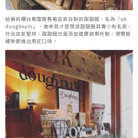
結帳的櫃台櫥窗販售著店家自製的甜甜圈，名為「ok
doughnuts」。後來我才發現該甜甜圈其實小有名氣，
符合店家堅持，甜甜圈也是添加健康蔬果所製，偶爾根
據季節推出限定口味。