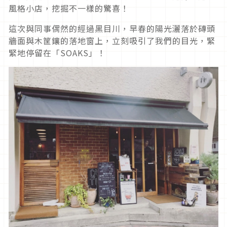
風格小店，挖掘不一樣的驚喜！
這次與同事偶然的經過黑目川，早春的陽光灑落於磚頭
牆面與木筐鑲的落地窗上，立刻吸引了我們的目光，緊
緊地停留在「SOAKS」！