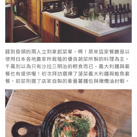
餓到昏頭的兩人立刻拿起菜單，啊！原來這家餐廳是以
使用日本各地農家所栽植的優良蔬菜所製的料理為主，
千萬別以為只有沙拉三明治的輕食而已，義大利麵與套
餐也有提供喔！初次拜訪選擇了菠菜義大利麵與鮭魚套
餐，前菜則選了店家自製的紫番薯麵包與橄欖油封蝦。