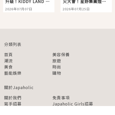
升級！KIDDY LAND 原
火大會！星野集團煙火
宿店吉伊卡哇迎客，新
景觀飯店6選，讓你不用
2026年07月07日
2026年07月25日
開幕 OMOKADO 店3分
人擠人悠閒欣賞
即達
分類列表
首頁
美容保養
潮流
旅遊
美食
時尚
藝能娛樂
購物
關於Japaholic
關於我們
免責事項
寫手招募
Japaholic Girls招募
廣告、合作洽談
關鍵字列表