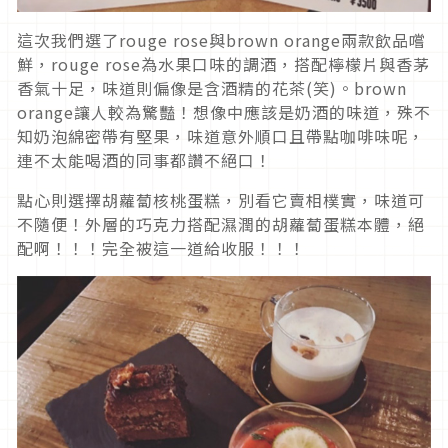
這次我們選了rouge rose與brown orange兩款飲品嚐
鮮，rouge rose為水果口味的調酒，搭配檸檬片與香茅
香氣十足，味道則偏像是含酒精的花茶(笑)。brown
orange讓人較為驚豔！想像中應該是奶酒的味道，殊不
知奶泡綿密帶有堅果，味道意外順口且帶點咖啡味呢，
連不太能喝酒的同事都讚不絕口！
點心則選擇胡蘿蔔核桃蛋糕，別看它賣相樸實，味道可
不隨便！外層的巧克力搭配濕潤的胡蘿蔔蛋糕本體，絕
配啊！！！完全被這一道給收服！！！