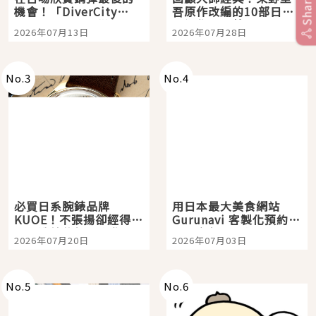
Share
機會！「DiverCity
吾原作改編的10部日本
Tokyo Plaza」搭船、
影視作品推薦
2026年07月13日
2026年07月28日
購物、美食及夜景，一
次全體驗
No.
3
No.
4
必買日系腕錶品牌
用日本最大美食網站
KUOE！不張揚卻經得起
Gurunavi 客製化預約九
時間洗鍊的經典之作五
大都市餐廳，打造專屬
2026年07月20日
2026年07月03日
選
美食體驗！
No.
5
No.
6