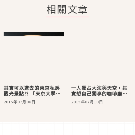
相關文章
其實可以進去的東京私房
一人獨占大海與天空，其
觀光景點!? 「東京大學・
實想自己獨享的咖啡廳
本鄉校區」的優質和風咖
「南町TERRACE」
2015年07月08日
2015年07月10日
啡廳