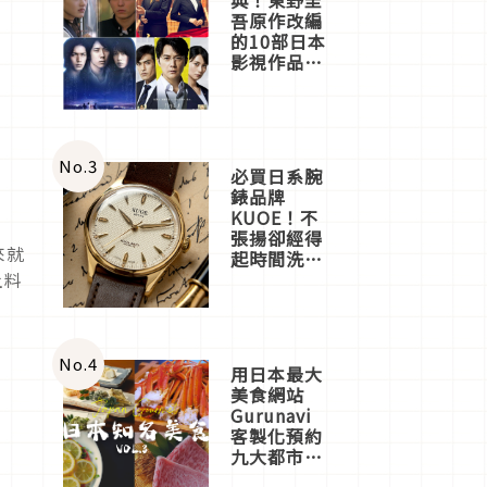
吾原作改編
的10部日本
影視作品推
薦
No.
3
必買日系腕
錶品牌
KUOE！不
張揚卻經得
來就
起時間洗鍊
的經典之作
土料
五選
No.
4
用日本最大
美食網站
Gurunavi
客製化預約
九大都市餐
廳，打造專