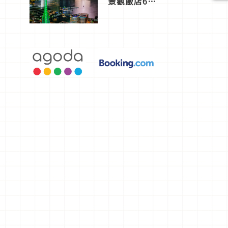
景觀飯店6
選，讓你不
用人擠人悠
閒欣賞