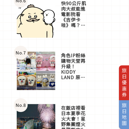
No.
6
快90公斤肌
肉大叔能進
電影院看
《吉伊卡
哇》嗎？日
本重金屬樂
團「打首」
會長與
nagano老師
一同給出了
No.
7
角色IP粉絲
答案
購物天堂再
升級！
旅日優惠券
KIDDY
LAND 原宿
店吉伊卡哇
迎客，新開
幕
OMOKADO
店3分即達
No.
8
旅日地圖
在飯店裡看
日本夏季花
火大會！星
野集團煙火