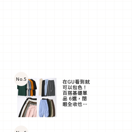
No.
5
在GU看到就
可以包色！
百搭基礎單
品 6選，閉
眼全收也不
心疼