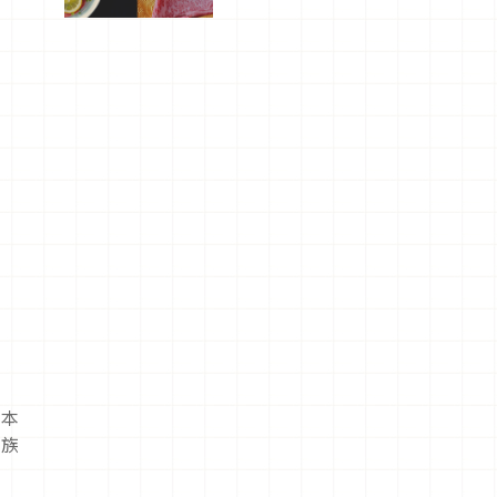
屬美食體
驗！
日本
班族