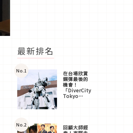
最新排名
No.
1
在台場欣賞
鋼彈最後的
機會！
「DiverCity
Tokyo
Plaza」搭
船、購物、
美食及夜
景，一次全
體驗
No.
2
回顧大師經
典！東野圭