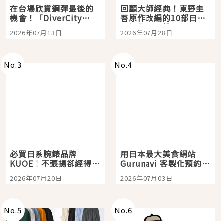
在台場欣賞鋼彈最後的
回顧大師經典！東野圭
機會！「DiverCity
吾原作改編的10部日本
Tokyo Plaza」搭船、
影視作品推薦
2026年07月13日
2026年07月28日
購物、美食及夜景，一
次全體驗
No.
3
No.
4
必買日系腕錶品牌
用日本最大美食網站
KUOE！不張揚卻經得起
Gurunavi 客製化預約九
時間洗鍊的經典之作五
大都市餐廳，打造專屬
2026年07月20日
2026年07月03日
選
美食體驗！
No.
5
No.
6