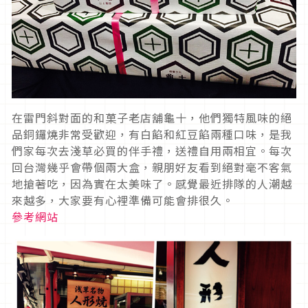
在雷門斜對面的和菓子老店舖龜十，他們獨特風味的絕
品銅鑼燒非常受歡迎，有白餡和紅豆餡兩種口味，是我
們家每次去淺草必買的伴手禮，送禮自用兩相宜。每次
回台灣幾乎會帶個兩大盒，親朋好友看到絕對毫不客氣
地搶著吃，因為實在太美味了。感覺最近排隊的人潮越
來越多，大家要有心裡準備可能會排很久。
參考網站