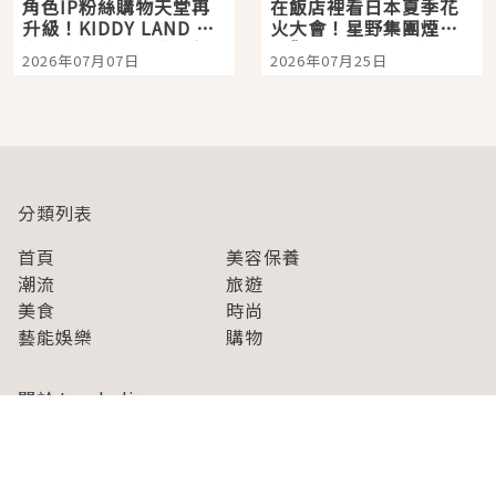
角色IP粉絲購物天堂再
在飯店裡看日本夏季花
升級！KIDDY LAND 原
火大會！星野集團煙火
宿店吉伊卡哇迎客，新
景觀飯店6選，讓你不用
2026年07月07日
2026年07月25日
開幕 OMOKADO 店3分
人擠人悠閒欣賞
即達
分類列表
首頁
美容保養
潮流
旅遊
美食
時尚
藝能娛樂
購物
關於Japaholic
關於我們
免責事項
寫手招募
Japaholic Girls招募