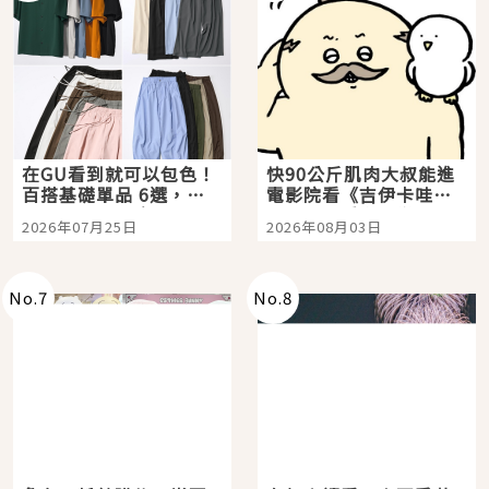
在GU看到就可以包色！
快90公斤肌肉大叔能進
百搭基礎單品 6選，閉
電影院看《吉伊卡哇》
眼全收也不心疼
嗎？日本重金屬樂團
2026年07月25日
2026年08月03日
「打首」會長與nagano
老師一同給出了答案
No.
7
No.
8