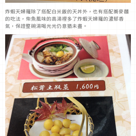
炸蝦天婦羅除了搭配白米飯的天丼外，也有搭配蕎麥麵
的吃法，柴魚風味的高湯裡多了炸蝦天婦羅的濃郁香
氣，保證整碗湯喝光光仍意猶未盡。