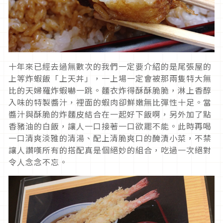
十年來已經去過無數次的我們一定要介紹的是尾張屋的
上等炸蝦飯「上天丼」，一上場一定會被那兩隻特大無
比的天婦羅炸蝦嚇一跳。麵衣炸得酥酥脆脆，淋上香醇
入味的特製醬汁，裡面的蝦肉卻鮮嫩無比彈性十足。當
醬汁與酥脆的炸麵皮結合在一起好下飯啊，另外加了點
香豬油的白飯，讓人一口接著一口欲罷不能。此時再喝
一口清爽淡雅的清湯、配上清脆爽口的醃漬小菜，不禁
讓人讚嘆所有的搭配真是個絕妙的組合，吃過一次絕對
令人念念不忘。