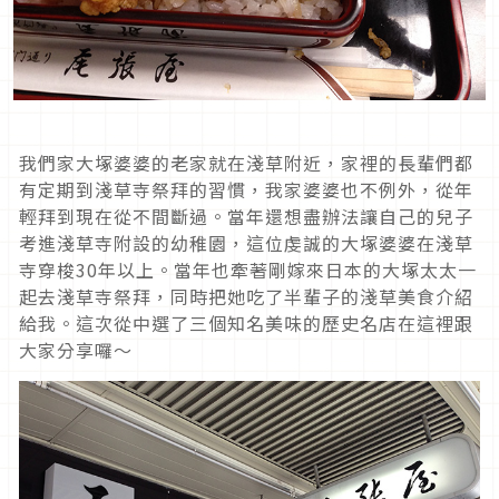
我們家大塚婆婆的老家就在淺草附近，家裡的長輩們都
有定期到淺草寺祭拜的習慣，我家婆婆也不例外，從年
輕拜到現在從不間斷過。當年還想盡辦法讓自己的兒子
考進淺草寺附設的幼稚園，這位虔誠的大塚婆婆在淺草
寺穿梭30年以上。當年也牽著剛嫁來日本的大塚太太一
起去淺草寺祭拜，同時把她吃了半輩子的淺草美食介紹
給我。這次從中選了三個知名美味的歷史名店在這裡跟
大家分享囉～