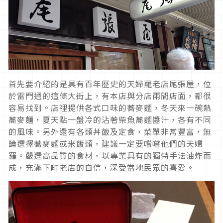
首先要介紹的是具有百年歷史的天婦羅老店尾張屋，位
於雷門通的這條大街上，有本店與分店兩間店面，都很
容易找到。店裡提供各式口味的蕎麥麵，冬天來一碗熱
蕎麥麵，夏天點一盤冷的沾著柴魚蕎麵醬汁，各有不同
的風味。另外還有各類丼飯及定食，菜單非常豐富，無
論選擇蕎麥麵或米飯類，建議一定要嚐嚐他們的天婦
羅。嚴選高品質的食材，以專業具有的獨特手法油炸而
成，充滿下町老店的自信，深受當地民眾的喜愛。