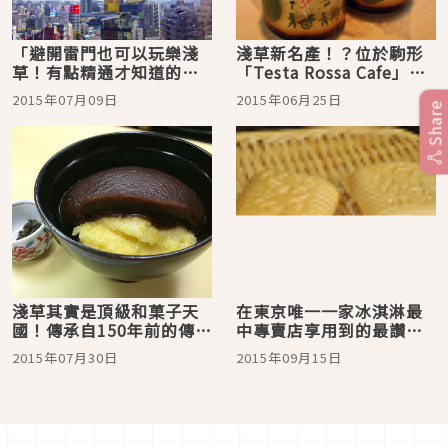
「避開雷門也可以玩樂淺
淺草新名產！？位於駒形
草！有點精通才知道的散
「Testa Rossa Cafe」的
步行程」
淺草絲綢布丁／東京自由
2015年07月09日
2015年06月25日
行
Share
淺草其實是頂級和菓子天
在東京唯一一家冰淇淋最
國！傳承自150年前的傳統
中專賣店享用到的最讚的
味道，淺草・梅園本店的
冰淇淋最中。淺草的「淺
2015年07月30日
2015年09月15日
「始祖栗善哉」
草提燈最中」