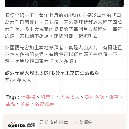
順便介紹一下，每年七月的9日和10日是淺草寺的「四
萬六千日節慶」，只要這一天來祭拜就等於來拜了四萬
六千次之多！大塚家的婆婆除了每個月去祭拜外，每年
的這一天也絕不錯過，連我們都一起被叫去，
外國觀光客加上本地祭拜者，真是人山人海！有興趣且
不怕人多的朋友們，有機會可以選這兩天去祭拜一下，
拜一次等於拜四萬六千次之多喔！
歡迎參觀大塚太太的FB分享東京的生活點滴~
文/大塚太太
Tags :
伴手禮
、
和菓子
、
大塚太太
、
日本必吃
、
淺草
、
甜點
、
美食
、
餐廳推薦
最新奇的日本，一次讀完