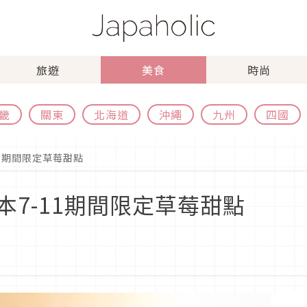
旅遊
美食
時尚
畿
關東
北海道
沖繩
九州
四國
1期間限定草莓甜點
7-11期間限定草莓甜點