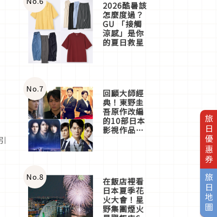
No.
6
2026酷暑該
怎麼度過？
GU 「接觸
涼感」是你
的夏日救星
No.
7
回顧大師經
典！東野圭
吾原作改編
旅日優惠券
的10部日本
影視作品推
薦
引
No.
8
旅日地圖
在飯店裡看
日本夏季花
火大會！星
野集團煙火