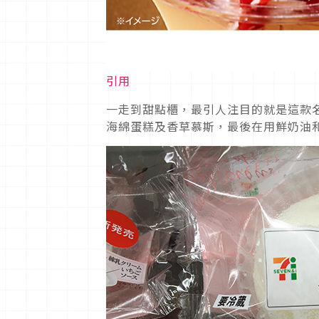
引用
一走到甜點櫃，最引人注目的就是這款名
海綿蛋糕及香草慕斯，最後在用鮮奶油