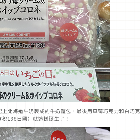
配上北海道牛奶製成的牛奶麵包，最後用草莓巧克力和白巧
稅138日圓）就這樣誕生了！