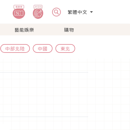
繁體中文
藝能娛樂
購物
中部北陸
中國
東北