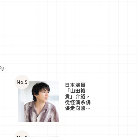
的
No.
5
日本演員
「山田裕
貴」介紹，
從怪演系俳
優走向國民
級日劇主角