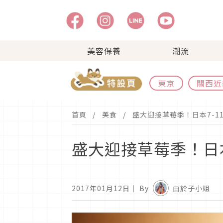
美容保養
潮流
東京
關西近
首頁
美食
盛大迎接草莓季！日本7-1
盛大迎接草莓季！日本
2017年01月12日
｜ By
由於子小姐