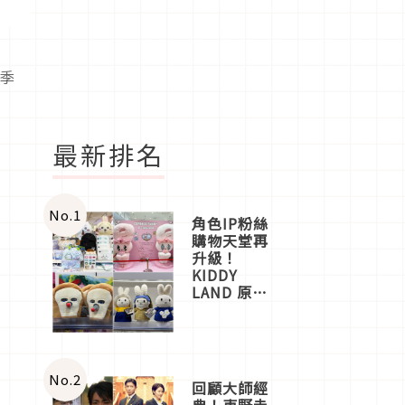
款季
最新排名
No.
1
角色IP粉絲
購物天堂再
升級！
KIDDY
LAND 原宿
店吉伊卡哇
迎客，新開
幕
OMOKADO
店3分即達
No.
2
回顧大師經
典！東野圭