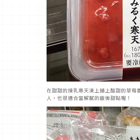
在甜甜的煉乳寒天凍上鋪上酸甜的草莓醬
人，也很適合當解膩的飯後甜點喔！