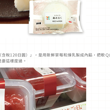
含稅120日圓）」，是用新鮮草莓和煉乳製成內餡，把軟Ｑ
是要這樣度過。