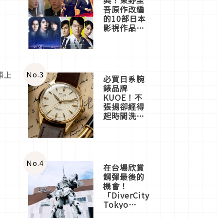
吾原作改編
的10部日本
影視作品推
薦
鋪上
No.
3
必買日系腕
錶品牌
KUOE！不
張揚卻經得
起時間洗鍊
的經典之作
五選
No.
4
在台場欣賞
鋼彈最後的
機會！
「DiverCity
Tokyo
Plaza」搭