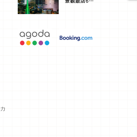
景觀飯店6
選，讓你不
用人擠人悠
閒欣賞
克力