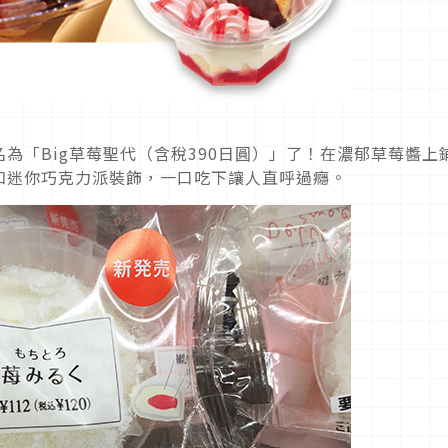
為「Big草莓聖代（含稅390日圓）」了！在濃郁草莓醬上
和迷你巧克力派裝飾，一口吃下讓人直呼過癮。