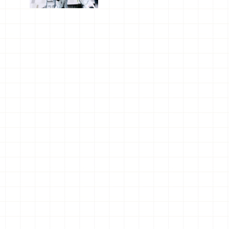
船、購物、
美食及夜
景，一次全
體驗