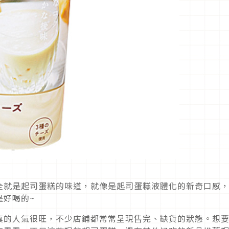
全就是起司蛋糕的味道，就像是起司蛋糕液體化的新奇口感
是好喝的~
真的人氣很旺，不少店鋪都常常呈現售完、缺貨的狀態。想