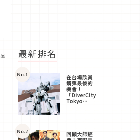
最新排名
新品
！
No.
1
在台場欣賞
鋼彈最後的
機會！
「DiverCity
Tokyo
Plaza」搭
船、購物、
美食及夜
景，一次全
體驗
No.
2
回顧大師經
典！東野圭