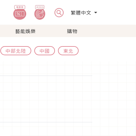
繁體中文
藝能娛樂
購物
中部北陸
中國
東北