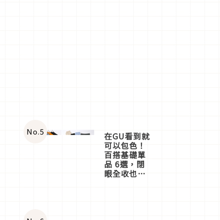
No.
5
在GU看到就
可以包色！
百搭基礎單
品 6選，閉
眼全收也不
心疼