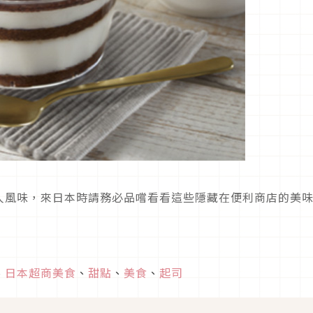
人風味，來日本時請務必品嚐看看這些隱藏在便利商店的美
、
日本超商美食
、
甜點
、
美食
、
起司