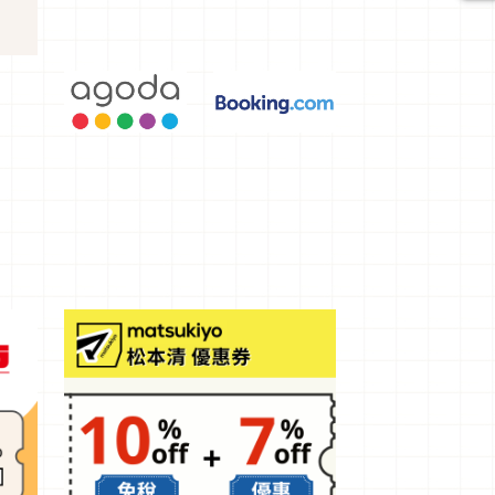
景觀飯店6
選，讓你不
用人擠人悠
閒欣賞