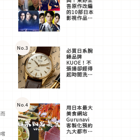
吾原作改編
的10部日本
影視作品推
薦
No.
3
必買日系腕
錶品牌
KUOE！不
張揚卻經得
起時間洗鍊
的經典之作
五選
No.
4
用日本最大
美食網站
，而
Gurunavi
客製化預約
九大都市餐
要嚐
廳，打造專