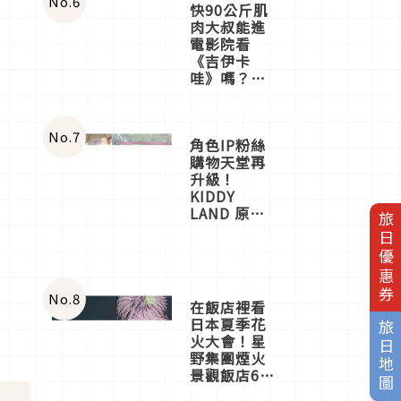
No.
6
快90公斤肌
肉大叔能進
電影院看
《吉伊卡
哇》嗎？日
本重金屬樂
團「打首」
會長與
nagano老師
一同給出了
No.
7
角色IP粉絲
答案
購物天堂再
升級！
旅日優惠券
KIDDY
LAND 原宿
味
店吉伊卡哇
迎客，新開
幕
OMOKADO
店3分即達
No.
8
旅日地圖
在飯店裡看
日本夏季花
火大會！星
野集團煙火