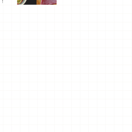
喔！
屬美食體
驗！