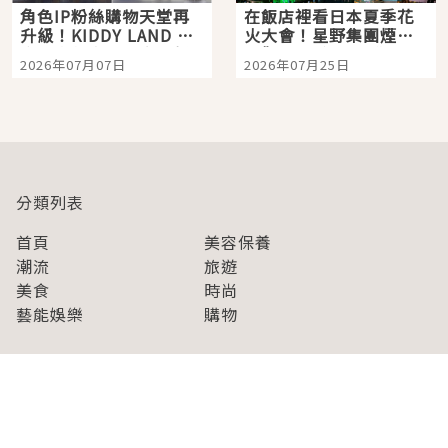
角色IP粉絲購物天堂再
在飯店裡看日本夏季花
升級！KIDDY LAND 原
火大會！星野集團煙火
宿店吉伊卡哇迎客，新
景觀飯店6選，讓你不用
2026年07月07日
2026年07月25日
開幕 OMOKADO 店3分
人擠人悠閒欣賞
即達
分類列表
首頁
美容保養
潮流
旅遊
美食
時尚
藝能娛樂
購物
關於Japaholic
關於我們
免責事項
寫手招募
Japaholic Girls招募