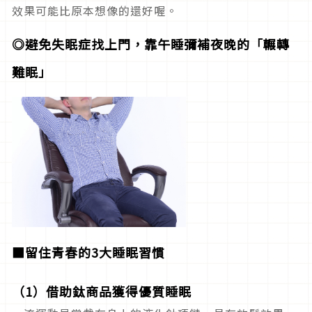
效果可能比原本想像的還好喔。
◎避免失眠症找上門，靠午睡彌補夜晚的「輾轉
難眠」
■留住青春的3大睡眠習慣
（1）借助鈦商品獲得優質睡眠