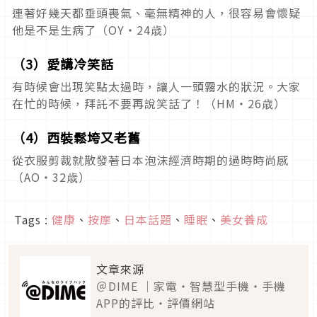
連著好幾天都垂頭喪氣、毫無精神的人，很容易會懷疑
他是不是生病了（OY・24歳）
（3）愛講冷笑話
有時候會出現笑點太過時，讓人一頭霧水的狀況。大家
在忙的時候，拜託不要再說笑話了！（HM・26歳）
（4）西裝鬆垮又老舊
從衣服剪裁就散發著日本泡沫經濟時期的過時時尚感
（AO・32歳）
Tags :
健康
、
按摩
、
日本話題
、
睡眠
、
美女養成
文章來源
＠DIME ｜家電・智慧型手機・手機
APP的評比・評價網站