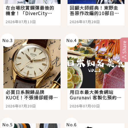
在台場欣賞鋼彈最後的
回顧大師經典！東野圭
機會！「DiverCity
吾原作改編的10部日本
Tokyo Plaza」搭船、
影視作品推薦
2026年07月13日
2026年07月28日
購物、美食及夜景，一
次全體驗
No.
3
No.
4
Share
必買日系腕錶品牌
用日本最大美食網站
KUOE！不張揚卻經得起
Gurunavi 客製化預約九
時間洗鍊的經典之作五
大都市餐廳，打造專屬
2026年07月20日
2026年07月03日
選
美食體驗！
No.
5
No.
6