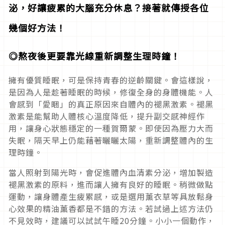
泌，好讓疲累的大腦充分休息？接著就傳授各位
幾個好方法！
◎熬夜後更要靠光線重新調整生理時鐘！
擁有優質睡眠，可是保持青春的逆齡關鍵。會這樣說，
是因為人是趁著睡眠的時候，修復全身的身體機能。人
會感到「愛睏」的真正原因來自體內的褪黑激素。褪黑
激素是能幫助人體核心溫度降低，提升副交感神經作
用，讓身心狀態穩定的一種賀爾蒙。即使因為壓力大而
失眠，隔天早上仍能藉著曬曬太陽，重新調整體內的生
理時鐘。
當人照射到陽光時，會促進體內血清素分泌，增加製造
褪黑激素的原料，進而讓人擁有良好的睡眠。稍微做點
運動，讓身體產生疲累感，或是選用薰衣草等具放鬆身
心效果的精油薰香都是不錯的方法。若試過上述方法仍
不見效時，建議可以試試午睡20分鐘。小小一個動作，