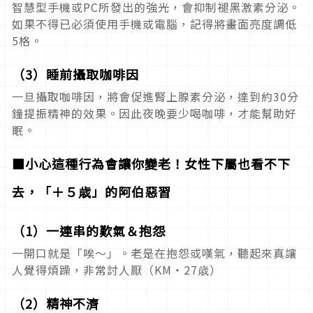
智慧型手機或PC所發出的強光，會抑制褪黑激素分泌。
如果不得已必須使用手機或電腦，記得將畫面亮度調低
5格。
（3）睡前攝取咖啡因
一旦攝取咖啡因，將會促進腎上腺素分泌，達到約30分
鐘提振精神的效果。因此夜晚要少喝咖啡，才能幫助好
眠。
■小心這種行為會讓你變老！女性下屬也看不下
去，「＋５歳」的阿伯惡習
（1）一連串的歎氣＆抱怨
一開口就是「唉～」。老是在抱怨或嘆氣，聽起來真讓
人覺得煩躁，非常討人厭（KM・27歳）
（2）精神不濟