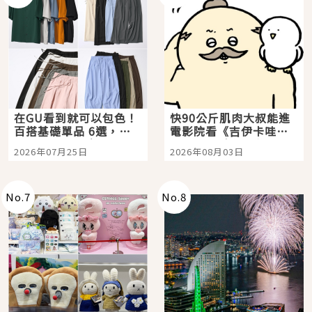
在GU看到就可以包色！
快90公斤肌肉大叔能進
百搭基礎單品 6選，閉
電影院看《吉伊卡哇》
眼全收也不心疼
嗎？日本重金屬樂團
2026年07月25日
2026年08月03日
「打首」會長與nagano
老師一同給出了答案
No.
7
No.
8