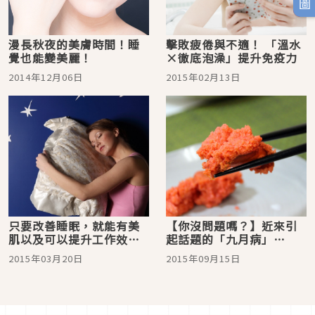
漫長秋夜的美膚時間！睡
擊敗疲倦與不適！ 「溫水
覺也能變美麗！
×徹底泡澡」提升免疫力
2014年12月06日
2015年02月13日
只要改善睡眠，就能有美
【你沒問題嗎？】近來引
肌以及可以提升工作效
起話題的「九月病」
率！？
…“優質的睡眠” 及“鱈
2015年03月20日
2015年09月15日
魚子”似乎是不錯的對
策…咦、鱈魚子！？