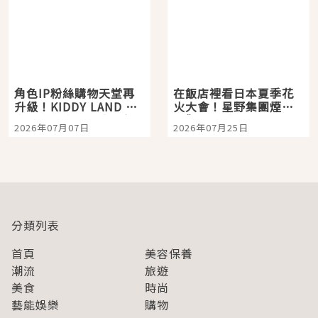
角色IP粉絲購物天堂再
在飯店裡看日本夏季花
升級！KIDDY LAND 原
火大會！星野集團煙火
宿店吉伊卡哇迎客，新
景觀飯店6選，讓你不用
2026年07月07日
2026年07月25日
開幕 OMOKADO 店3分
人擠人悠閒欣賞
即達
分類列表
首頁
美容保養
潮流
旅遊
美食
時尚
藝能娛樂
購物