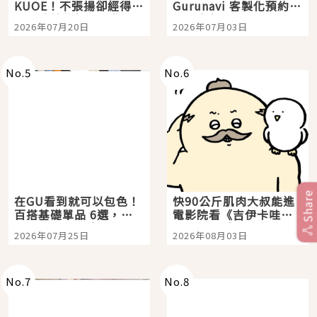
KUOE！不張揚卻經得起
Gurunavi 客製化預約九
時間洗鍊的經典之作五
大都市餐廳，打造專屬
2026年07月20日
2026年07月03日
選
美食體驗！
No.
5
No.
6
Share
在GU看到就可以包色！
快90公斤肌肉大叔能進
百搭基礎單品 6選，閉
電影院看《吉伊卡哇》
眼全收也不心疼
嗎？日本重金屬樂團
2026年07月25日
2026年08月03日
「打首」會長與nagano
老師一同給出了答案
No.
7
No.
8