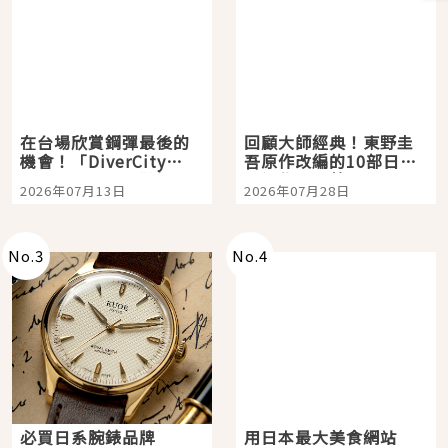
在台場欣賞鋼彈最後的
回顧大師經典！東野圭
機會！「DiverCity
吾原作改編的10部日本
Tokyo Plaza」搭船、
影視作品推薦
2026年07月13日
2026年07月28日
購物、美食及夜景，一
次全體驗
No.
3
No.
4
必買日系腕錶品牌
用日本最大美食網站