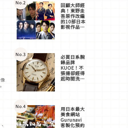
體驗
No.
2
回顧大師經
典！東野圭
吾原作改編
的10部日本
影視作品推
薦
No.
3
必買日系腕
錶品牌
KUOE！不
張揚卻經得
起時間洗鍊
法像
的經典之作
。
五選
No.
4
用日本最大
美食網站
Gurunavi
客製化預約
差、