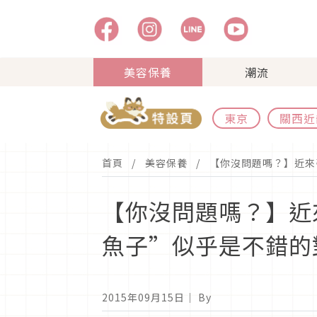
美容保養
潮流
東京
關西近
首頁
美容保養
【你沒問題嗎？】近來
【你沒問題嗎？】近
魚子”似乎是不錯的
2015年09月15日
｜ By