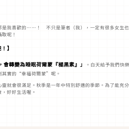
】
都是我喜歡的……！ 不只是筆者（我），一定有很多女生
攝取呢！
吧！】
，會轉變為睡眠荷爾蒙『褪黑素』」
。白天給予我們快
副其實的“幸福荷爾蒙”呢。
心靈就會很滿足。秋季是一年中特別舒適的季節。為了能充
食，好好生活喔。