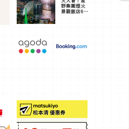
火大會！星
野集團煙火
景觀飯店6
選，讓你不
用人擠人悠
閒欣賞