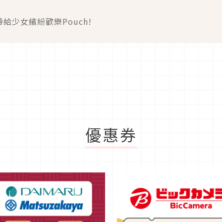
給少女繽紛歡樂Pouch!
優惠券