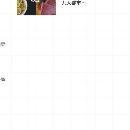
九大都市餐
廳，打造專
屬美食體
驗！
體變
幸福