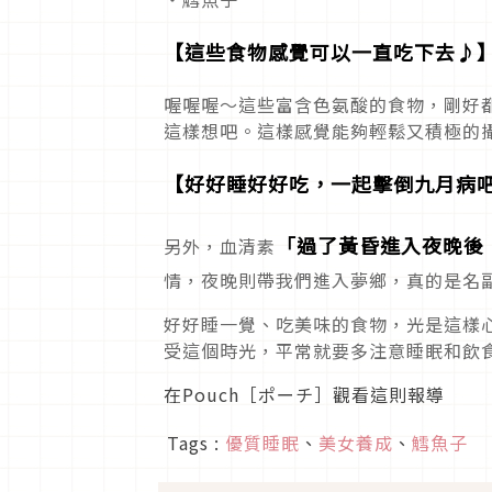
【這些食物感覺可以一直吃下去♪
喔喔喔～這些富含色氨酸的食物，剛好
這樣想吧。這樣感覺能夠輕鬆又積極的
【好好睡好好吃，一起擊倒九月病
「過了黃昏進入夜晚後
另外，血清素
情，夜晚則帶我們進入夢鄉，真的是名
好好睡一覺、吃美味的食物，光是這樣
受這個時光，平常就要多注意睡眠和飲
在Pouch［ポーチ］觀看這則報導
Tags :
優質睡眠
、
美女養成
、
鱈魚子