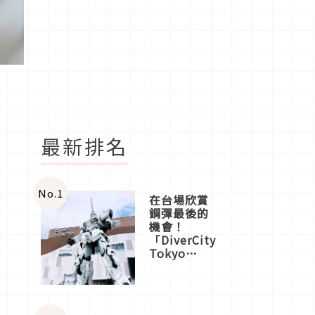
最新排名
No.
1
在台場欣賞
鋼彈最後的
機會！
「DiverCity
Tokyo
Plaza」搭
船、購物、
美食及夜
景，一次全