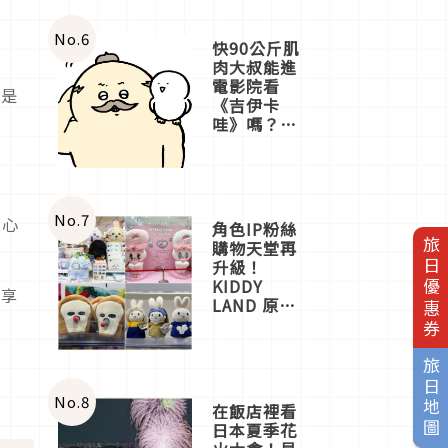
No.
6
快90公斤肌
肉大叔能進
電影院看
也是
《吉伊卡
哇》嗎？日
本重金屬樂
團「打首」
會長與
nagano老師
一同給出了
No.
7
樂心
角色IP粉絲
答案
旅日優惠券
購物天堂再
升級！
KIDDY
分享
LAND 原宿
店吉伊卡哇
迎客，新開
幕
旅日地圖
OMOKADO
店3分即達
No.
8
在飯店裡看
日本夏季花