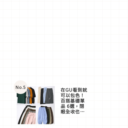
No.
5
在GU看到就
可以包色！
百搭基礎單
品 6選，閉
眼全收也不
心疼