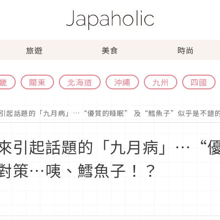
旅遊
美食
時尚
畿
關東
北海道
沖繩
九州
四國
引起話題的「九月病」…“優質的睡眠” 及“鱈魚子”似乎是不錯
來引起話題的「九月病」…“優
對策…咦、鱈魚子！？