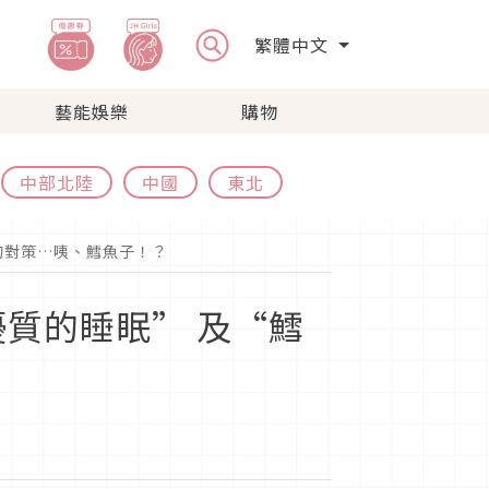
繁體中文
藝能娛樂
購物
中部北陸
中國
東北
的對策…咦、鱈魚子！？
質的睡眠” 及“鱈