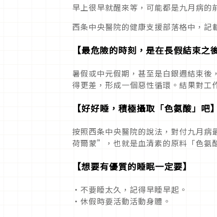
早上很早就醒來等，可能都是九月病的
西条中央醫院的健康支援部落格中，記
【最危險的時刻，是在長假結束之
暑假或中元假期，甚至是白銀週結束後
得更差，形成一個惡性循環。結果對工
【好好睡，積極攝取「色氨酸」吧
按照西条中央醫院的說法，對付九月病
荷爾蒙”，也就是血清素的原料「色氨
【想要有優質的睡眠
一定要
】
・不要睡太久，記得早睡早起。
・休假時要活動活動身體。