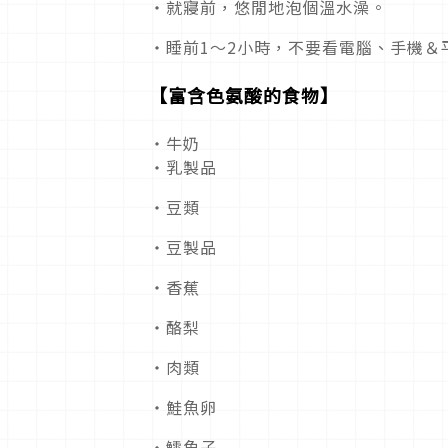
・就寢前，悠閒地泡個溫水澡。
・睡前1～2小時，不要看電腦、手機＆
【富含色氨酸的食物】
・牛奶
・乳製品
・豆類
・豆製品
・香蕉
・酪梨
・肉類
・鮭魚卵
・鱈魚子