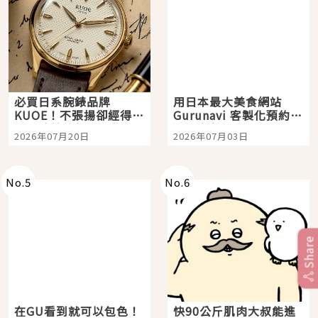
必買日系腕錶品牌
用日本最大美食網站
KUOE！不張揚卻經得起
Gurunavi 客製化預約九
時間洗鍊的經典之作五
大都市餐廳，打造專屬
2026年07月20日
2026年07月03日
選
美食體驗！
No.
5
No.
6
Share
在GU看到就可以包色！
快90公斤肌肉大叔能進