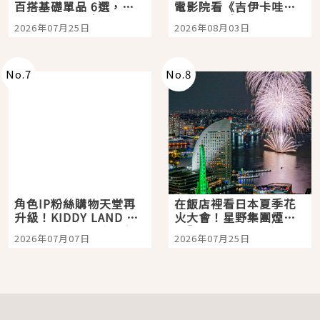
百搭基礎單品 6選，閉
電影院看《吉伊卡哇》
眼全收也不心疼
嗎？日本重金屬樂團
2026年07月25日
2026年08月03日
「打首」會長與nagano
老師一同給出了答案
No.
7
No.
8
角色IP粉絲購物天堂再
在飯店裡看日本夏季花
升級！KIDDY LAND 原
火大會！星野集團煙火
宿店吉伊卡哇迎客，新
景觀飯店6選，讓你不用
2026年07月07日
2026年07月25日
開幕 OMOKADO 店3分
人擠人悠閒欣賞
即達