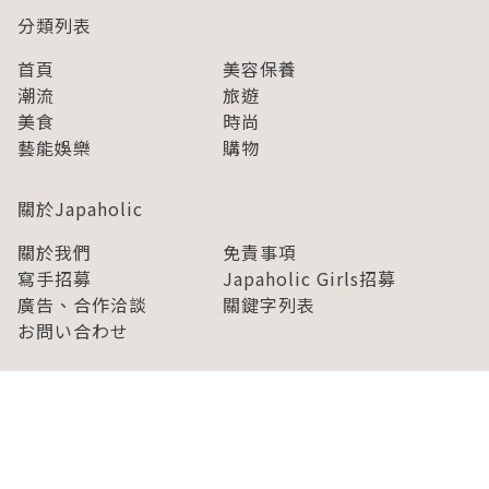
分類列表
首頁
美容保養
潮流
旅遊
美食
時尚
藝能娛樂
購物
關於Japaholic
關於我們
免責事項
寫手招募
Japaholic Girls招募
廣告、合作洽談
關鍵字列表
お問い合わせ