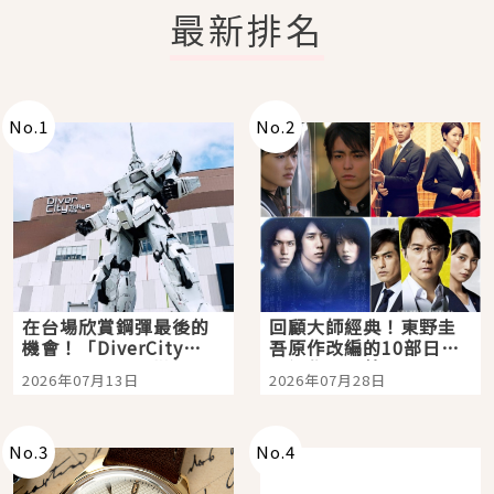
最新排名
No.
1
No.
2
在台場欣賞鋼彈最後的
回顧大師經典！東野圭
機會！「DiverCity
吾原作改編的10部日本
Tokyo Plaza」搭船、
影視作品推薦
2026年07月13日
2026年07月28日
購物、美食及夜景，一
次全體驗
No.
3
No.
4