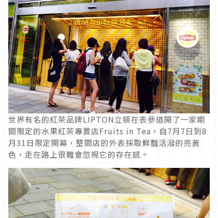
世界有名的紅茶品牌LIPTON立頓在表參道開了一家期
間限定的水果紅茶專賣店Fruits in Tea，自7月7日到8
月31日限定開幕，整間店的外表採取鮮豔活潑的亮黃
色，走在路上很難會忽視它的存在感。