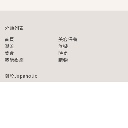
分類列表
首頁
美容保養
潮流
旅遊
美食
時尚
藝能娛樂
購物
關於Japaholic
關於我們
免責事項
寫手招募
Japaholic Girls招募
廣告、合作洽談
關鍵字列表
お問い合わせ