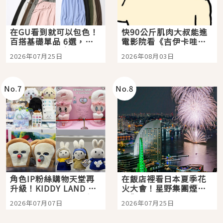
在GU看到就可以包色！
快90公斤肌肉大叔能進
百搭基礎單品 6選，閉
電影院看《吉伊卡哇》
眼全收也不心疼
嗎？日本重金屬樂團
2026年07月25日
2026年08月03日
「打首」會長與nagano
老師一同給出了答案
No.
7
No.
8
角色IP粉絲購物天堂再
在飯店裡看日本夏季花
升級！KIDDY LAND 原
火大會！星野集團煙火
宿店吉伊卡哇迎客，新
景觀飯店6選，讓你不用
2026年07月07日
2026年07月25日
開幕 OMOKADO 店3分
人擠人悠閒欣賞
即達