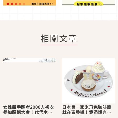
相關文章
女性新手跑者2000人初次
日本第一家米飛兔咖啡廳
參加路跑大會！代代木公
就在表參道！竟然還有給
園、Laforet前、明治神
大人吃的兒童餐。