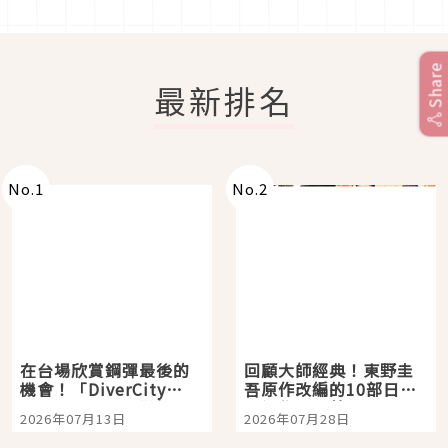
Share
最新排名
No.
1
No.
2
在台場欣賞鋼彈最後的
回顧大師經典！東野圭
機會！「DiverCity
吾原作改編的10部日本
Tokyo Plaza」搭船、
影視作品推薦
2026年07月13日
2026年07月28日
購物、美食及夜景，一
次全體驗