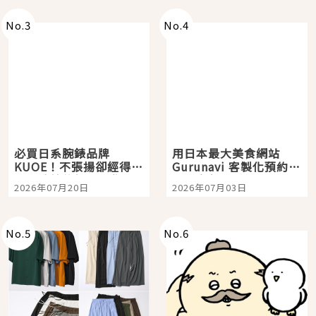
No.
3
No.
4
必買日系腕錶品牌
用日本最大美食網站
KUOE！不張揚卻經得起
Gurunavi 客製化預約九
時間洗鍊的經典之作五
大都市餐廳，打造專屬
2026年07月20日
2026年07月03日
選
美食體驗！
No.
5
No.
6