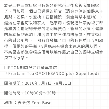
於是上述三款店家已特製好的冰茶最後都被我買回家
了，再加買一個自己選擇的組合（清爽冰涼的伯爵茶＋
鳳梨、芒果、水蜜桃＋石榴糖漿＋黃金莓草本植物），
繼續在家裡可以和家人一起享用，發現連外帶的袋子都
是和店面搭配得好好的透明鮮黃色。新鮮的水果、健康
的草本植物再加上甜度適中的各種風味糖漿，在立頓紅
茶的融合引導下，都各自發揮了自己的特色並且互相取
得一個絕妙的平衡。8月底前有機會來東京的朋友們，
不妨至表參道嚐嚐這個可以製作屬於自己的獨特立頓水
果草本冰茶。
LIPTON期間限定紅茶專賣店
「Fruits in Tea OMOTESANDO plus Superfood」
開催期間：2016年7月7日〜8月31日
開催時間：10時30分〜20時
場所 ：表參道 Zero Base