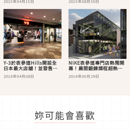
2015年04月15日
2015年08月30日
宮……穿梭在都市中的
「澀谷、表參道
Women’s Run」
Y-3於表參道Hills開設全
NIKE表參道專門店熱鬧開
日本最大店舖！並發售限
幕！晨間鍛鍊課程超熱
量tshirt！
門！
2016年04月08日
2016年05月29日
妳可能會喜歡