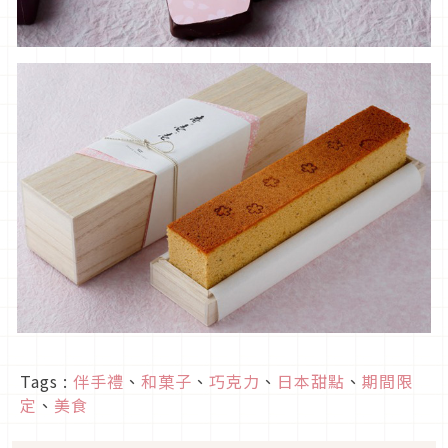
Tags :
伴手禮
、
和菓子
、
巧克力
、
日本甜點
、
期間限
定
、
美食