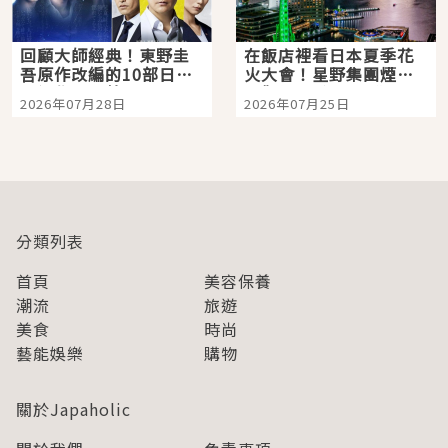
回顧大師經典！東野圭
在飯店裡看日本夏季花
吾原作改編的10部日本
火大會！星野集團煙火
影視作品推薦
景觀飯店6選，讓你不用
2026年07月28日
2026年07月25日
人擠人悠閒欣賞
分類列表
首頁
美容保養
潮流
旅遊
美食
時尚
藝能娛樂
購物
關於Japaholic