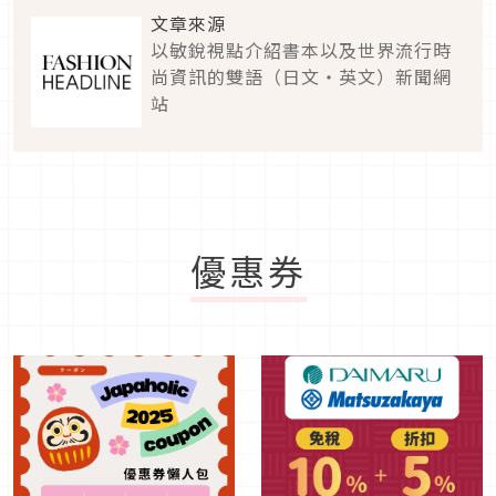
文章來源
以敏銳視點介紹書本以及世界流行時
尚資訊的雙語（日文・英文）新聞網
站
優惠券