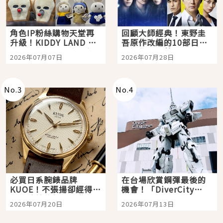
角色IP粉絲購物天堂再
回顧大師經典！東野圭
升級！KIDDY LAND 原
吾原作改編的10部日本
宿店吉伊卡哇迎客，新
影視作品推薦
2026年07月07日
2026年07月28日
開幕 OMOKADO 店3分
即達
No.
3
No.
4
必買日系腕錶品牌
在台場欣賞鋼彈最後的
KUOE！不張揚卻經得起
機會！「DiverCity
時間洗鍊的經典之作五
Tokyo Plaza」搭船、
2026年07月20日
2026年07月13日
選
購物、美食及夜景，一
次全體驗