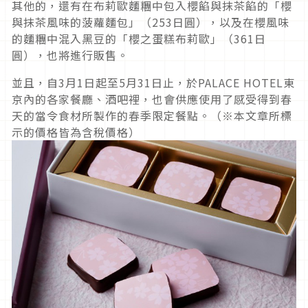
其他的，還有在布莉歐麵糰中包入櫻餡與抹茶餡的「櫻
與抹茶風味的菠蘿麵包」（253日圓），以及在櫻風味
的麵糰中混入黑豆的「櫻之蛋糕布莉歐」（361日
圓），也將進行販售。
並且，自3月1日起至5月31日止，於PALACE HOTEL東
京內的各家餐廳、酒吧裡，也會供應使用了感受得到春
天的當令食材所製作的春季限定餐點。（※本文章所標
示的價格皆為含稅價格）