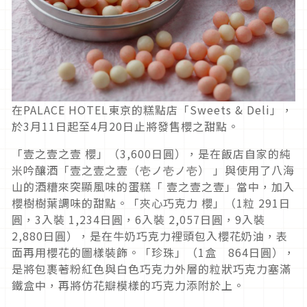
在PALACE HOTEL東京的糕點店「Sweets & Deli」，
於3月11日起至4月20日止將發售櫻之甜點。
「壹之壹之壹 櫻」（3,600日圓），是在飯店自家的純
米吟釀酒「壹之壹之壹（壱ノ壱ノ壱） 」與使用了八海
山的酒糟來突顯風味的蛋糕「 壹之壹之壹」當中，加入
櫻樹樹葉調味的甜點。「夾心巧克力 櫻」（1粒 291日
圓，3入裝 1,234日圓，6入裝 2,057日圓，9入裝
2,880日圓），是在牛奶巧克力裡頭包入櫻花奶油，表
面再用櫻花的圖樣裝飾。「珍珠」（1盒 864日圓），
是將包裹著粉紅色與白色巧克力外層的粒狀巧克力塞滿
鐵盒中，再將仿花瓣模樣的巧克力添附於上。