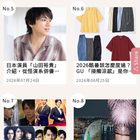
No.
5
No.
6
Share
日本演員「山田裕貴」
2026酷暑該怎麼度過？
介紹，從怪演系俳優走
GU 「接觸涼感」是你的
向國民級日劇主角
夏日救星
2026年07月24日
2026年06月25日
No.
7
No.
8