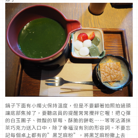
鍋子下面有小燭火保持溫度，但是不要顧著拍照拍過頭
讓底部焦掉了，要聽店員的提醒常常攪拌它喔！把Ｑ彈
的白玉團子、微酸的草莓、酥脆的餅乾……等等沾滿抹
茶巧克力送入口中，除了幸福沒有別的形容詞。不要忘
記每個桌上都有的”黑芝麻粉”，將黑芝麻粉撒上去