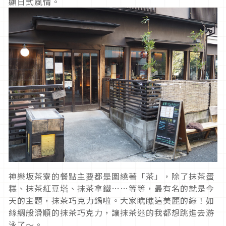
顯日式風情。
神樂坂茶寮的餐點主要都是圍繞著「茶」，除了抹茶蛋
糕、抹茶紅豆塔、抹茶拿鐵……等等，最有名的就是今
天的主題，抹茶巧克力鍋啦。大家瞧瞧這美麗的綠！如
絲綢般滑順的抹茶巧克力，讓抹茶迷的我都想跳進去游
泳了～。