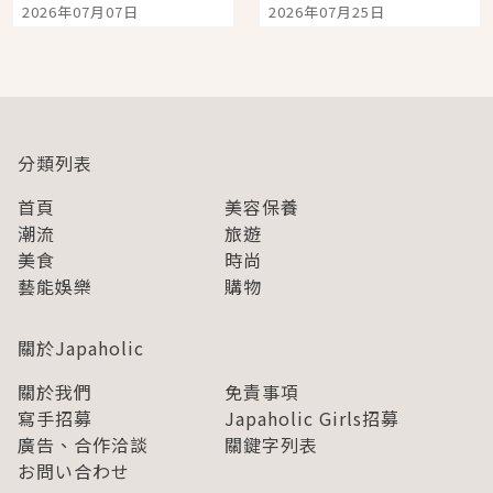
2026年07月07日
2026年07月25日
開幕 OMOKADO 店3分
人擠人悠閒欣賞
即達
分類列表
首頁
美容保養
潮流
旅遊
美食
時尚
藝能娛樂
購物
關於Japaholic
關於我們
免責事項
寫手招募
Japaholic Girls招募
廣告、合作洽談
關鍵字列表
お問い合わせ