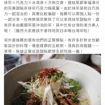
抹茶×巧克力×冰淇淋×冷熱交會，連結尾都幸福滿分
的完美甜點非抹茶巧克力鍋莫屬。由於抹茶是和白巧克
力一起混合的，其實比較偏甜，推薦可以兩個人點一份
一起分享。在神樂坂茶寮除了可以享用抹茶甜點外，還
有許多由嚴選茶葉沖泡的茶，其中也有台灣的東方美人
呢！（雖然大家應該不會特地到日本喝台灣茶啦）
另外要推薦的還有他們的正餐餐點，有許多針對女性顧
客設計的料理，像是健康的五穀粥、清爽的烏龍麵……
等等，無論正餐或是甜點都想全部吃過一遍！