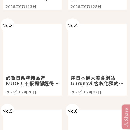
Tokyo Plaza」搭船、
影視作品推薦
2026年07月13日
2026年07月28日
購物、美食及夜景，一
次全體驗
No.
3
No.
4
必買日系腕錶品牌
用日本最大美食網站
KUOE！不張揚卻經得起
Gurunavi 客製化預約九
時間洗鍊的經典之作五
大都市餐廳，打造專屬
2026年07月20日
2026年07月03日
選
美食體驗！
Share
No.
5
No.
6