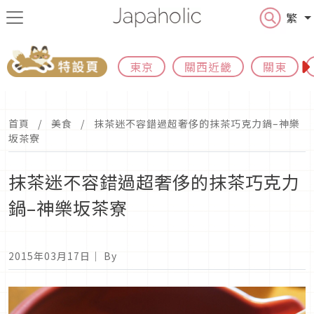
繁
東京
關西近畿
關東
首頁
美食
抹茶迷不容錯過超奢侈的抹茶巧克力鍋–神樂
坂茶寮
抹茶迷不容錯過超奢侈的抹茶巧克力
鍋–神樂坂茶寮
2015年03月17日
｜ By