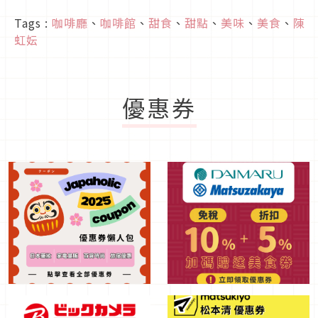
Tags :
咖啡廳
、
咖啡館
、
甜食
、
甜點
、
美味
、
美食
、
陳
虹妘
優惠券