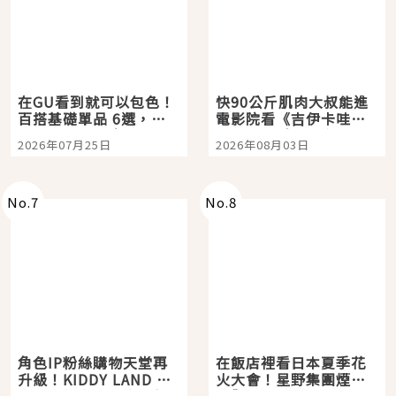
在GU看到就可以包色！
快90公斤肌肉大叔能進
百搭基礎單品 6選，閉
電影院看《吉伊卡哇》
眼全收也不心疼
嗎？日本重金屬樂團
2026年07月25日
2026年08月03日
「打首」會長與nagano
老師一同給出了答案
No.
7
No.
8
角色IP粉絲購物天堂再
在飯店裡看日本夏季花
升級！KIDDY LAND 原
火大會！星野集團煙火
宿店吉伊卡哇迎客，新
景觀飯店6選，讓你不用