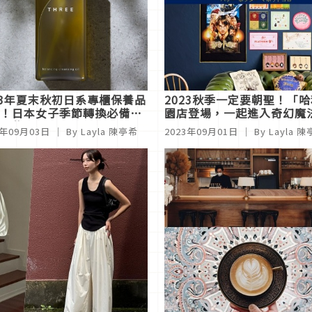
23年夏末秋初日系專櫃保養品
2023秋季一定要朝聖！「哈
！日本女子季節轉換必備單
園店登場，一起進入奇幻魔
哪些？
3年09月03日
｜ By Layla 陳亭希
2023年09月01日
｜ By Layla 