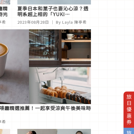
廳精
夏季日本和菓子也要沁心涼？透
時光
明系超上相的「YUKI
FUJIWARA」
陳亭希
2023年08月28日
｜ By Layla 陳亭希
旅日優惠券
咖啡廳精選推薦！一起享受涼爽午後美味時
陳亭希