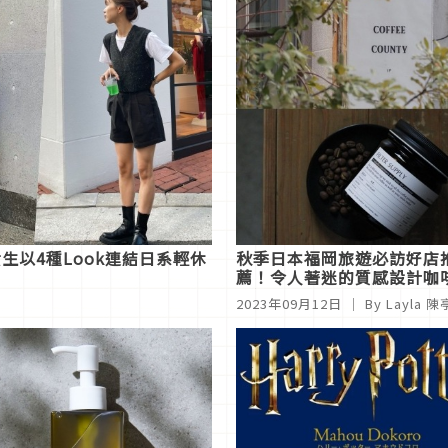
以4種Look連結日系輕休
秋季日本福岡旅遊必訪好店
薦！令人著迷的質感設計咖
精選
2023年09月12日
｜ By Layla 