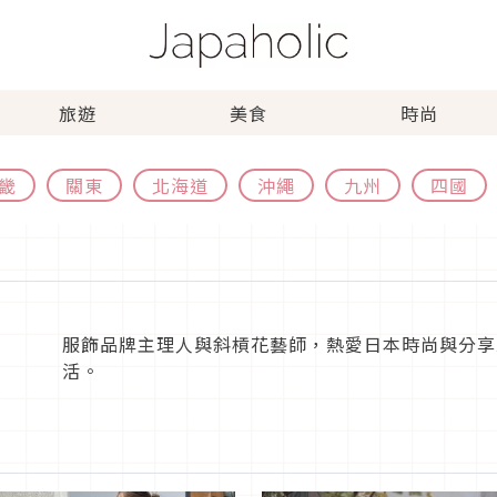
旅遊
美食
時尚
畿
關東
北海道
沖繩
九州
四國
服飾品牌主理人與斜槓花藝師，熱愛日本時尚與分享
活。