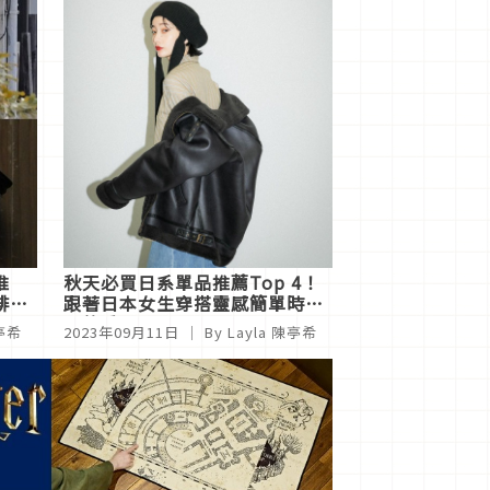
推
秋天必買日系單品推薦Top 4！
啡廳
跟著日本女生穿搭靈感簡單時髦
一整季
陳亭希
2023年09月11日
｜ By Layla 陳亭希