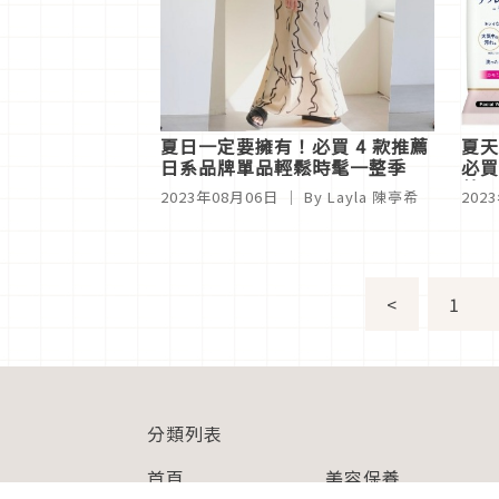
夏日一定要擁有！必買 4 款推薦
夏天
日系品牌單品輕鬆時髦一整季
必買
薦
2023年08月06日
｜ By Layla 陳亭希
202
<
1
分類列表
首頁
美容保養