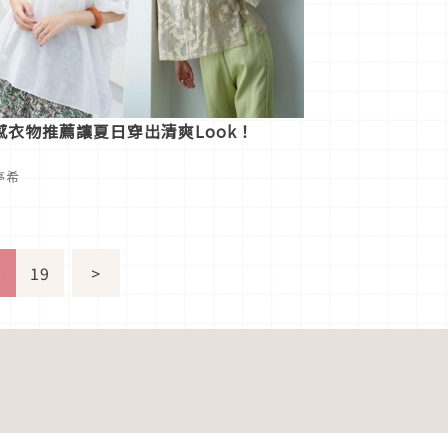
感衣物推薦讓夏日穿出清爽Look！
陳亭希
8
19
>