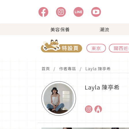
美容保養
潮流
東京
關西近
首頁
作者專區
Layla 陳亭希
Layla 陳亭希