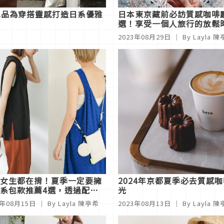
單品為穿搭靈感打造日系優雅
日本東京藏前必訪質感咖啡
選！享受一個人旅行的放鬆
2023年08月29日
｜ By Layla 
女生都在揹！夏季一定要擁
2024年京都夏季必去質感
系包款推薦4選，透過配件
光
時髦穿搭焦點
3年08月15日
｜ By Layla 陳亭希
2023年08月13日
｜ By Layla 