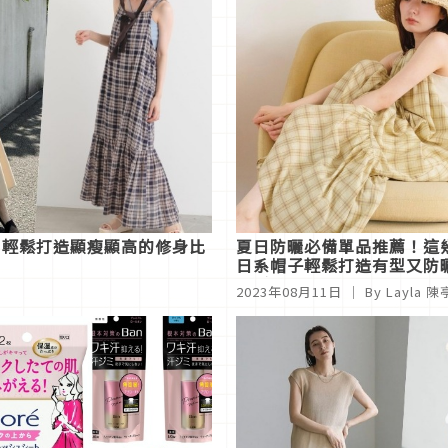
！輕鬆打造顯瘦顯高的修身比
夏日防曬必備單品推薦！這
日系帽子輕鬆打造有型又防
時髦風格
2023年08月11日
｜ By Layla 