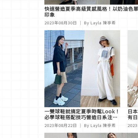
快速營造夏季高級質感風格！以奶油色
印象
2023年08月30日
｜ By Layla 陳亭希
一雙球鞋就搞定夏季時髦Look！
日本
必學球鞋搭配技巧營造日系注目
有日
度
點亮
2023年08月22日
｜ By Layla 陳亭希
202