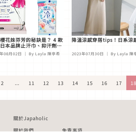
櫻花妹芬芳的秘訣是？ 4 款
降溫涼感穿搭tips！日系涼
日本品牌止汗巾、抑汗劑推
3年08月02日
｜ By Layla 陳亭希
2023年07月30日
｜ By Layla 
2
...
11
12
13
14
15
16
17
1
關於Japaholic
關於我們
免責事項