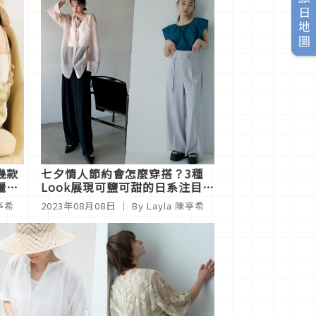
旅日地圖
幾款
七夕情人節約會怎麼穿搭？3種
曬的
Look展現可鹽可甜的日系注目氣
息
陳亭希
2023年08月08日
｜ By Layla 陳亭希