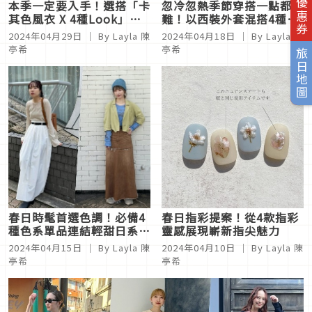
旅日優惠券
本季一定要入手！選搭「卡
忽冷忽熱季節穿搭一點都不
其色風衣 X 4種Look」營
難！以西裝外套混搭4種風
造注目日系魅力
格輕鬆應對溫度差
2024年04月29日
｜ By Layla 陳
2024年04月18日
｜ By Layla 陳
亭希
亭希
旅日地圖
春日時髦首選色調！必備4
春日指彩提案！從4款指彩
種色系單品連結輕甜日系印
靈感展現嶄新指尖魅力
象
2024年04月15日
｜ By Layla 陳
2024年04月10日
｜ By Layla 陳
亭希
亭希