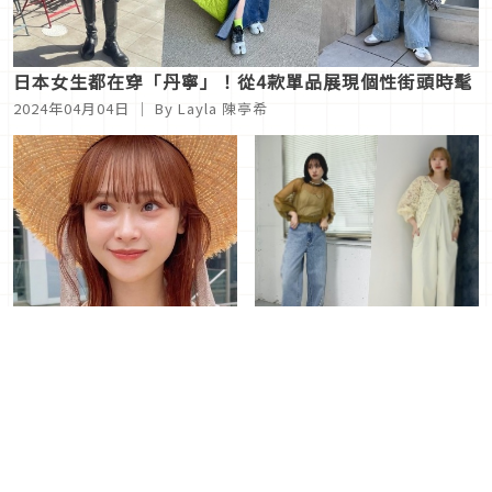
日本女生都在穿「丹寧」！從4款單品展現個性街頭時髦
2024年04月04日
｜ By Layla 陳亭希
春季時髦髮色4選！日本女
以「透膚單品」打造透明感
生最愛顏色就是它
穿搭！4款單品混搭技巧不
可錯過
2024年04月03日
｜ By Layla 陳
2024年04月01日
｜ By Layla 陳
亭希
亭希