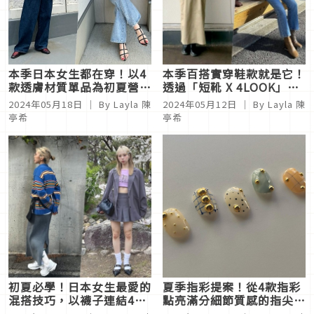
本季日本女生都在穿！以4
本季百搭實穿鞋款就是它！
款透膚材質單品為初夏營造
透過「短靴 X 4LOOK」打
時髦層次
造日系時髦個性
2024年05月18日
｜ By Layla 陳
2024年05月12日
｜ By Layla 陳
亭希
亭希
初夏必學！日本女生最愛的
夏季指彩提案！從4款指彩
混搭技巧，以襪子連結4種
點亮滿分細節質感的指尖魅
多變風格
力