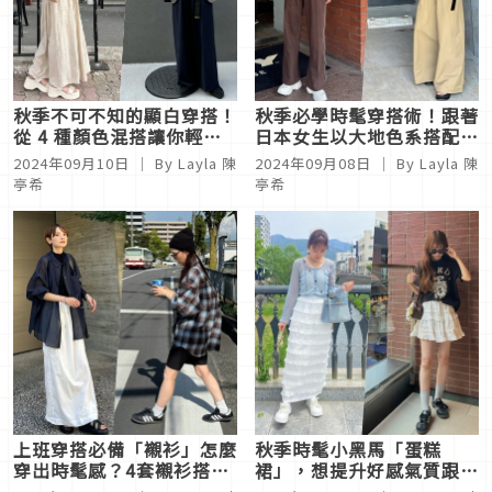
秋季不可不知的顯白穿搭！
秋季必學時髦穿搭術！跟著
從 4 種顏色混搭讓你輕鬆
日本女生以大地色系搭配指
打造透明白皙度
南，展現質感滿滿的優雅氛
2024年09月10日
｜ By Layla 陳
2024年09月08日
｜ By Layla 陳
圍
亭希
亭希
上班穿搭必備「襯衫」怎麼
秋季時髦小黑馬「蛋糕
穿出時髦感？4套襯衫搭配
裙」，想提升好感氣質跟著
技巧秒變日系時髦LOOK
日本女生這樣搭！