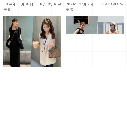
夏日必穿！4款短袖上衣混搭術，讓你藏肉顯瘦又時髦
2024年07月30日
｜ By Layla 陳亭希
簡單穿出日系時髦印象！
輕鬆營造輕甜女孩感穿搭！
「工裝褲X 4LOOK 」營造
以百褶裙詮釋4種日系個性
街頭矚目焦點
風
2024年07月28日
｜ By Layla 陳
2024年07月26日
｜ By Layla 陳
亭希
亭希