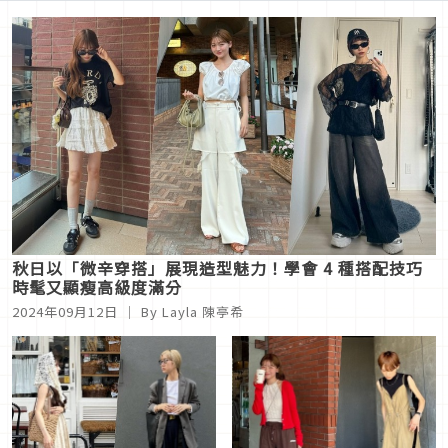
秋日以「微辛穿搭」展現造型魅力！學會 4 種搭配技巧
時髦又顯瘦高級度滿分
2024年09月12日
｜ By Layla 陳亭希