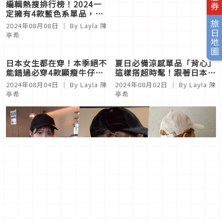
編輯熱搜排行榜！2024一
想快速增加造型巧思？日本
定擁有4款藍色系單品，打
女生最愛「4款蝴蝶結配
造降溫涼爽夏日穿搭
飾」點亮時髦細節
旅日地圖
2024年08月08日
｜ By Layla 陳
2024年08月05日
｜ By Layla 陳
亭希
亭希
日本女生都在穿！本季絕不
夏日必備涼感單品「背心」
能錯過必穿4款顯瘦牛仔
這樣搭超時髦！跟著日本女
褲，讓你輕鬆時髦上街
生從 4 種穿搭組合打造注
2024年08月04日
｜ By Layla 陳
2024年08月02日
｜ By Layla 陳
目焦點
亭希
亭希