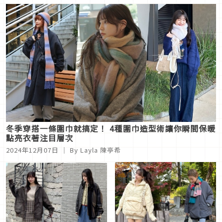
冬季穿搭一條圍巾就搞定！ 4種圍巾造型術讓你瞬間保暖
點亮衣著注目層次
2024年12月07日
｜ By Layla 陳亭希