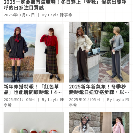
2025一定要擁有這雙鞋！冬日穿上「雪靴」混搭出暖呼
呼的日系注目質感
2025年01月07日
｜ By Layla 陳亭希
新年穿搭特報！「紅色單
2025新年新氣象！冬季秒
品」也能瞬間顯時髦！4套
變時髦日妞穿搭步驟，以
造型靈感連結搶眼注目層次
「針織衫+寬褲」打造注目
2025年01月06日
｜ By Layla 陳
2025年01月05日
｜ By Layla 陳
度
亭希
亭希