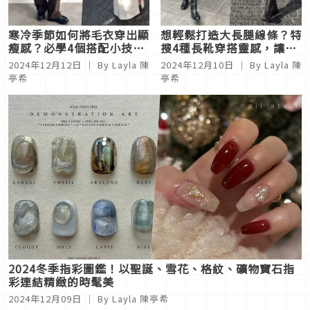
寒冷季節如何將毛衣穿出顯
想輕鬆打造大長腿線條？特
瘦感？必學4個搭配小技巧
搜4種長靴穿搭靈感，讓你
絕不能錯過！
時髦又仙氣十足
2024年12月12日
｜ By Layla 陳
2024年12月10日
｜ By Layla 陳
亭希
亭希
2024冬季指彩圖鑑！以聖誕、雪花、格紋、礦物寶石指
彩連結精緻的時髦美
2024年12月09日
｜ By Layla 陳亭希