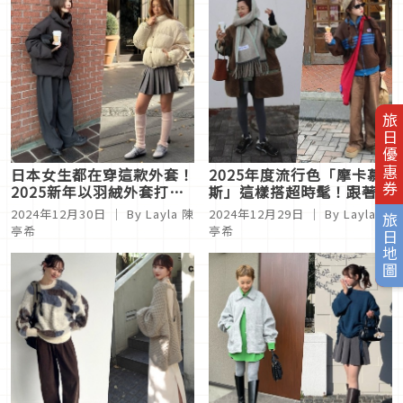
旅日優惠券
日本女生都在穿這款外套！
2025年度流行色「摩卡慕
2025新年以羽絨外套打造
斯」這樣搭超時髦！跟著日
保暖旅遊穿搭
本時尚達人學4套搭配
2024年12月30日
｜ By Layla 陳
2024年12月29日
｜ By Layla 陳
旅日地圖
亭希
亭希