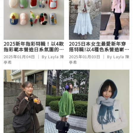
2025新年指彩特輯！以4款
2025日本女生最愛新年穿
指彩範本營造日系氛圍的指
搭特輯!以4種色系營造嶄新
尖亮點
日系時髦印象
2025年01月04日
｜ By Layla 陳
2025年01月03日
｜ By Layla 陳
亭希
亭希