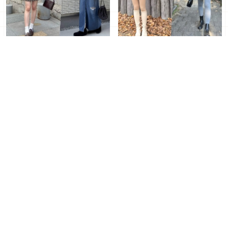
2024冬季一定要擁有！跟
寒冷季節必備單品！穿上
著日本女生穿上「皮衣外
「羽絨外套」營造暖呼呼的
套」展現街頭氣息
日系穿搭魅力
2024年12月06日
｜ By Layla 陳
2024年12月05日
｜ By Layla 陳
亭希
亭希
2024冬日來點微辣造型！
2024冬季日本女生最愛單
運用4款短裙展現個性與時
品！選搭「開襟衫」打造溫
髦兼具的長腿比例
暖質感的日系印象
2024年12月04日
｜ By Layla 陳
2024年12月02日
｜ By Layla 陳