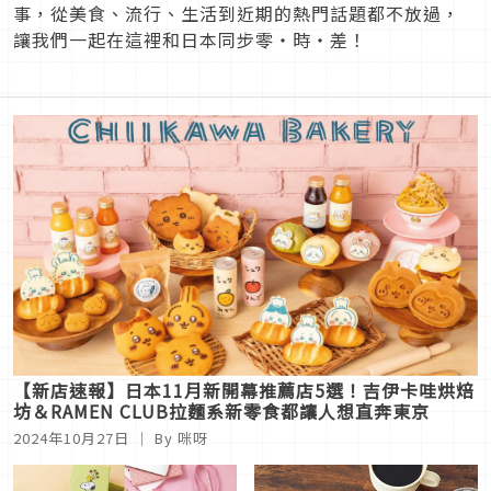
事，從美食、流行、生活到近期的熱門話題都不放過，
讓我們一起在這裡和日本同步零・時・差！
【新店速報】日本11月新開幕推薦店5選！吉伊卡哇烘焙
坊＆RAMEN CLUB拉麵系新零食都讓人想直奔東京
2024年10月27日
｜ By 咪呀