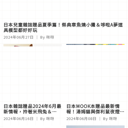
日本兒童雜誌贈品夏季篇！祭典章魚燒小攤＆哆啦A夢道
具模型都好好玩
2024年06月27日
｜ By 咪呀
日本雜誌贈品2024年6月最
日本MOOK本贈品最新情
新情報，拎著米飛兔＆
報！湯姆貓與傑利鼠夜燈可
HELLO KITTY保冷袋出門
愛經典必須收藏
2024年06月16日
｜ By 咪呀
2024年06月08日
｜ By 咪呀
玩耍吧！