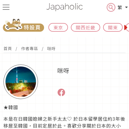
繁
東京
關西近畿
關東
首頁
作者專區
咪呀
咪呀
★韓國
本是在日韓國媳婦之新手太太♡ 於日本留學居住約3年後
移居至韓國，目前定居於此。喜歡分享關於日本的大小