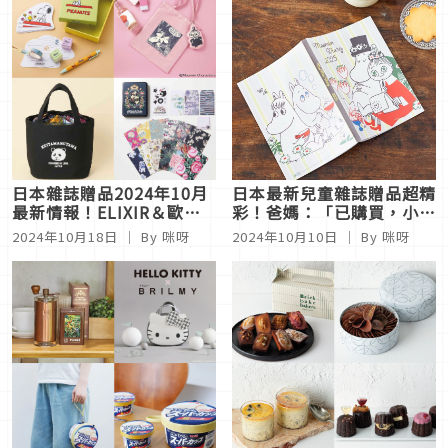
日本雜誌贈品2024年10月
日本最新兒童雜誌贈品超精
最新情報！ELIXIR＆歐舒
彩！爸媽：「已購買，小孩
丹＆DEW新品保養神組合
很愛」
2024年10月18日
｜ By 咪呀
2024年10月10日
｜ By 咪呀
太奢侈，小小兵嚕嚕米托特
包也必收