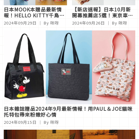
日本MOOK本贈品最新情
【新店速報】日本10月新
報！HELLO KITTY千鳥格
開幕推薦店5選！東京車站
化妝提包可愛界第一
進駐全新甜點品牌等你嘗鮮
2024年09月29日
｜ By 咪呀
2024年09月26日
｜ By 咪呀
日本雜誌贈品2024年9月最新情報！用PAUL＆JOE貓咪
托特包帶來粉嫩好心情
2024年09月15日
｜ By 咪呀