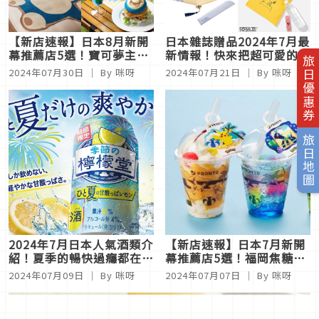
【新店速報】日本8月新開
日本雜誌贈品2024年7月最
幕推薦店5選！寶可夢主題
新情報！快來把超可愛的夏
旅日優惠券
房與柯南CAFE必須搶先預
日贈品通通帶走
2024年07月30日
｜ By 咪呀
2024年07月21日
｜ By 咪呀
約起來
旅日地圖
2024年7月日本人氣酒類介
【新店速報】日本7月新開
紹！夏季的暢快過癮都在這
幕推薦店5選！福岡焦糖紅
裡
茶系燒菓子與高級甜點塔都
2024年07月09日
｜ By 咪呀
2024年07月07日
｜ By 咪呀
好想吃到