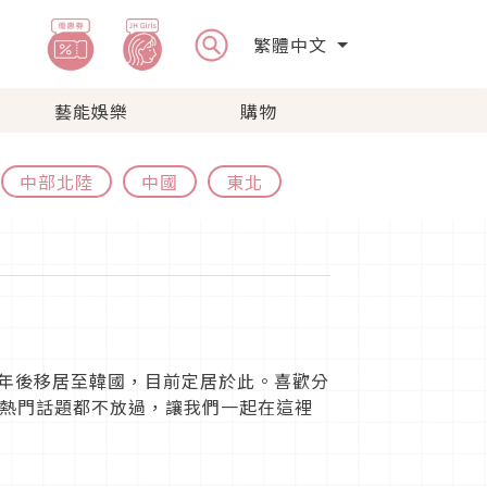
繁體中文
藝能娛樂
購物
中部北陸
中國
東北
3年後移居至韓國，目前定居於此。喜歡分
熱門話題都不放過，讓我們一起在這裡