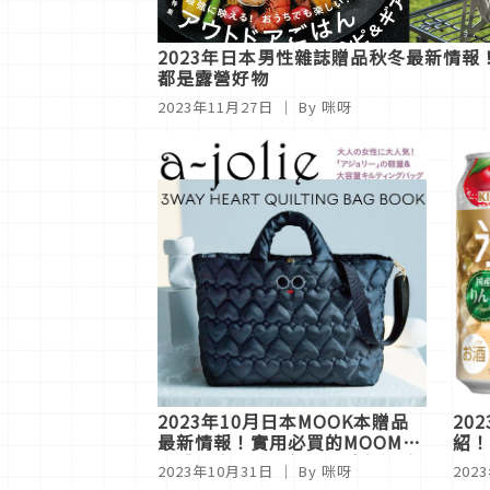
2023年日本男性雜誌贈品秋冬最新情報
都是露營好物
2023年11月27日
｜ By 咪呀
2023年10月日本MOOK本贈品
20
最新情報！實用必買的MOOMIN
紹！
咖啡研磨機＆超級瑪利歐保溫隨
水果
2023年10月31日
｜ By 咪呀
202
行杯