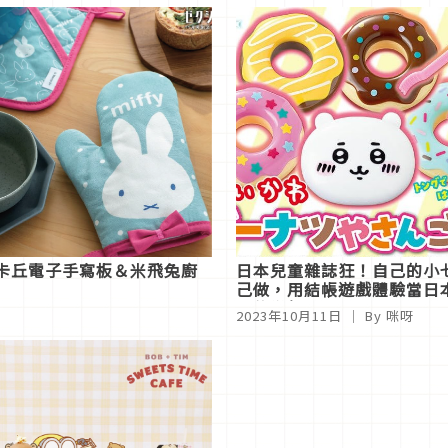
皮卡丘電子手寫板＆米飛兔廚
日本兒童雜誌狂！自己的小
己做，用結帳遊戲體驗當日
員的樂趣
2023年10月11日
｜ By 咪呀