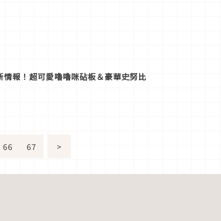
最新情報！超可愛嚕嚕咪砧板＆豪華史努比
66
67
>