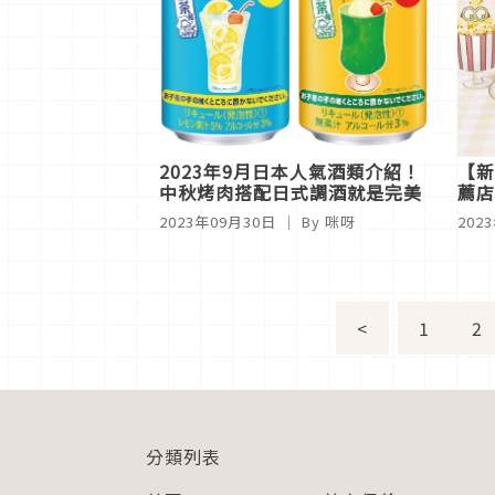
2023年9月日本人氣酒類介紹！
【新
中秋烤肉搭配日式調酒就是完美
薦店
Ca
2023年09月30日
｜ By 咪呀
202
<
1
2
分類列表