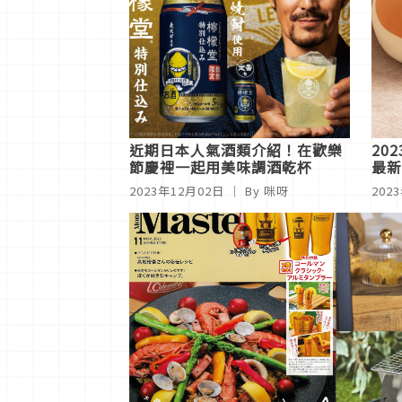
近期日本人氣酒類介紹！在歡樂
20
節慶裡一起用美味調酒乾杯
最新
型抱
2023年12月02日
｜ By 咪呀
202