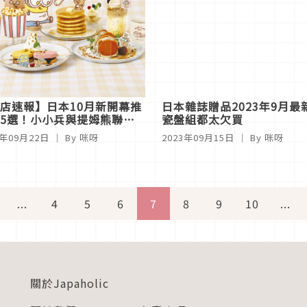
店速報】日本10月新開幕推
日本雜誌贈品2023年9月
5選！小小兵與提姆熊聯名
瓷盤組都太欠買
fe實在太呆萌啦
3年09月22日
｜ By 咪呀
2023年09月15日
｜ By 咪呀
...
4
5
6
7
8
9
10
...
關於Japaholic