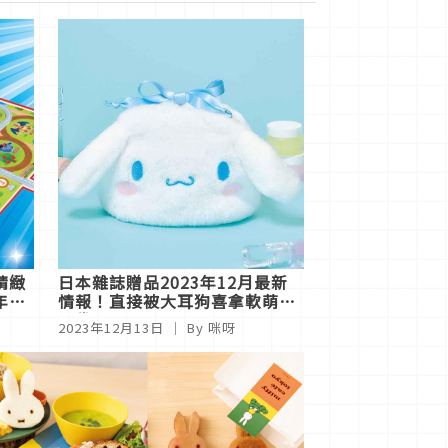
精緻
日本雜誌贈品2023年12月最新
年卡
情報！直接被大耳狗喜拿軟萌收
納袋給收服啦
2023年12月13日
｜ By 咪呀