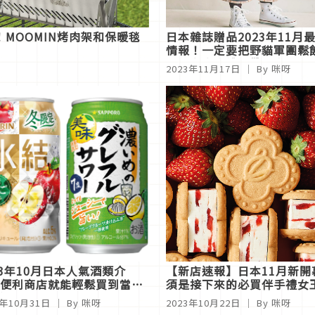
！MOOMIN烤肉架和保暖毯
日本雜誌贈品2023年11月
情報！一定要把野貓軍團鬆
特包和豐富禮包帶回家
2023年11月17日
｜ By 咪呀
23年10月日本人氣酒類介
【新店速報】日本11月新
便利商店就能輕鬆買到當季
須是接下來的必買伴手禮女
酒
3年10月31日
｜ By 咪呀
2023年10月22日
｜ By 咪呀