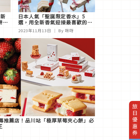
最新
日本人氣「聖誕限定香水」5
餅托
選，用全新香氣迎接最喜歡的年
末季節
2023年11月13日
｜ By 咪呀
旅日優惠券
開幕推薦店！品川站「極厚草莓夾心餅」必
王