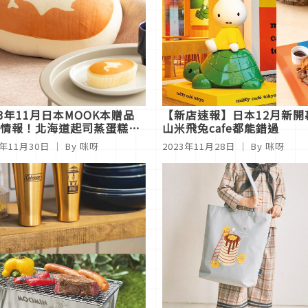
23年11月日本MOOK本贈品
【新店速報】日本12月新
情報！北海道起司蒸蛋糕造
山米飛兔cafe都能錯過
枕也太療癒了吧
3年11月30日
｜ By 咪呀
2023年11月28日
｜ By 咪呀