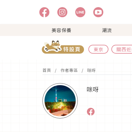
美容保養
潮流
東京
關西近
首頁
作者專區
咪呀
咪呀