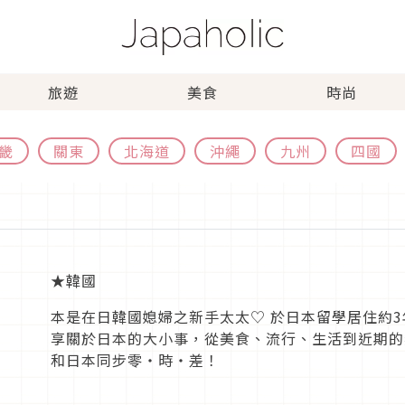
旅遊
美食
時尚
畿
關東
北海道
沖繩
九州
四國
★韓國
本是在日韓國媳婦之新手太太♡ 於日本留學居住約
享關於日本的大小事，從美食、流行、生活到近期的
和日本同步零・時・差！