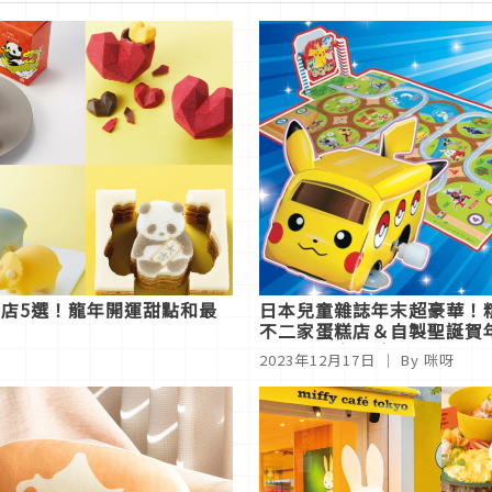
薦店5選！龍年開運甜點和最
日本兒童雜誌年末超豪華！
不二家蛋糕店＆自製聖誕賀
片都能一次體驗
2023年12月17日
｜ By 咪呀