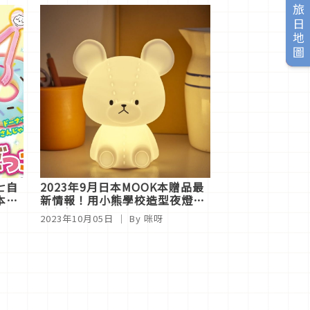
旅日地圖
七自
2023年9月日本MOOK本贈品最
本店
新情報！用小熊學校造型夜燈療
癒每個日常
2023年10月05日
｜ By 咪呀