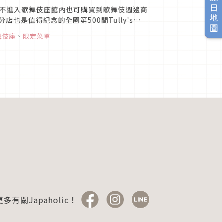
旅日地圖
不進入歌舞伎座館內也可購買到歌舞伎週邊商
分店也是值得紀念的全國第500間Tully's
..
舞伎座
、
限定菜單
多有關Japaholic！