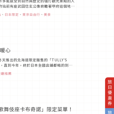
甲府站前有座武田信玄公像俯瞰著甲府這個地
點
、
日本限定
、
東京自由行
、
美食
手暖心
年冬天推出的北海道限定販售的「TULLY'S
有販售，直到今年，終於日本全國店鋪都喝的到
餐廳推薦
旅日優惠券
中有「歌舞伎座卡布奇諾」限定菜單！