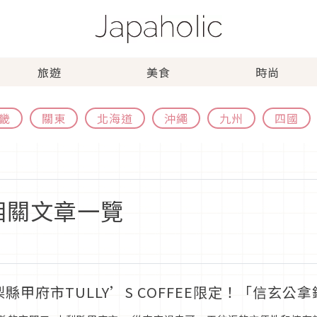
旅遊
美食
時尚
畿
關東
北海道
沖繩
九州
四國
ee」相關文章一覽
梨縣甲府市TULLY’S COFFEE限定！「信玄公