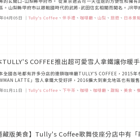
山梨縣甲府市。 從東京過去可一天往返的方便性和擁有許多能感受到自然與歷史的強打觀光景點的人
區。山梨縣甲府市以跟戰國時代的武將-武田信玄相關而聞名。JR
7年04月05日
｜
Tully's Coffee
、
伴手禮
、
咖啡廳
、
山梨
、
旅遊
、
日本景
TULLY'S COFFEE推出超可愛雪人拿鐵讓你暖
本全國各地都有許多分店的連鎖咖啡廳TULLY'S COFFEE，2015
OWMAN LATTE」雪人拿鐵大受好評，2016擴大到東北地區也
！！除了拿鐵外還新推出阿法奇朵可以享受冰淇淋的滋味。
7年01月11日
｜
Tully's Coffee
、
下午茶
、
咖啡
、
咖啡廳
、
甜點
、
美食
、
隱藏版美食】Tully's Coffee歌舞伎座分店