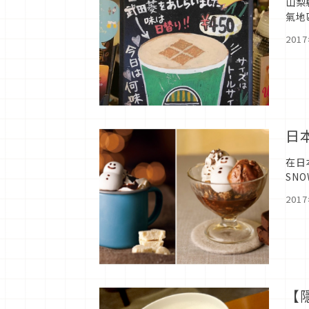
山梨縣的玄關口-
氣地
區。
201
日本
在日
SN
啦！
201
【