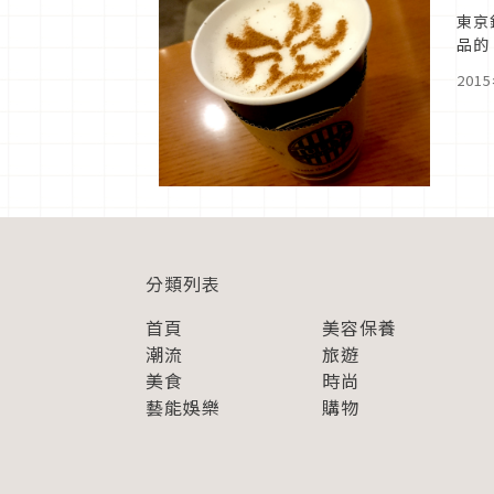
東京
品的
Co
201
分類列表
首頁
美容保養
潮流
旅遊
美食
時尚
藝能娛樂
購物