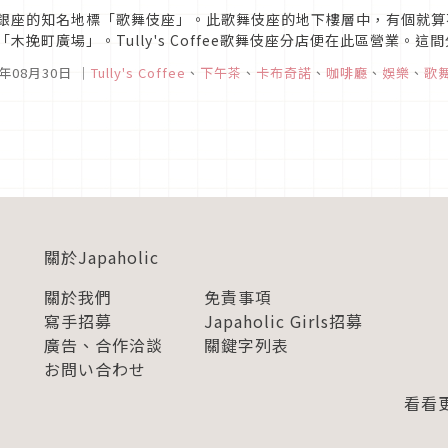
銀座的知名地標「歌舞伎座」。此歌舞伎座的地下樓層中，有個就算
「木挽町廣場」。Tully's Coffee歌舞伎座分店便在此區營業。這間
ffee分店。此店與其他分店不同，除了有與歌舞伎座相關的獨家餐點外.
5年08月30日
｜
Tully's Coffee
、
下午茶
、
卡布奇諾
、
咖啡廳
、
娛樂
、
歌
關於Japaholic
關於我們
免責事項
寫手招募
Japaholic Girls招募
廣告、合作洽談
關鍵字列表
お問い合わせ
看看更