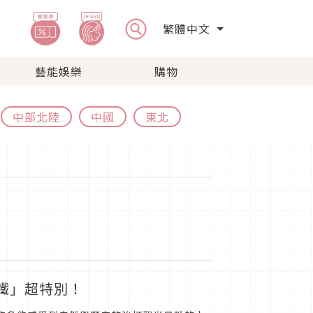
繁體中文
藝能娛樂
購物
中部北陸
中國
東北
拿鐵」超特別！