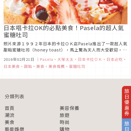
日本唱卡拉OK的必點美食！Pasela的超人氣
蜜糖吐司
照片來源１９９２年日本的卡拉ＯＫ店Pasela推出了一款超人氣
甜點蜜糖吐司（honey toast），馬上驚為天人而大受歡迎，從
此蜜糖吐司就成為Pasela的招牌甜點，去唱歌的人一定必點，也
2016年02月21日
｜
Pasela
、
大塚太太
、
日本卡拉ＯＫ
、
日本必吃
、
有人為了享用這個蜜糖吐司還專門跑去唱卡拉OK喔。（照片取
日本美食
、
甜點
、
美食
、
美食推薦
、
蜜糖吐司
自官網）剛開始的蜜糖吐司非常的「純樸」，在約半斤的大塊...
旅日優惠券
分類列表
首頁
美容保養
潮流
旅遊
美食
時尚
藝能娛樂
購物